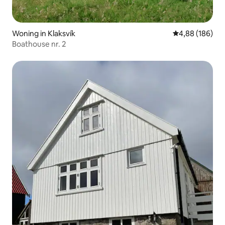
Woning in Klaksvík
Gemiddelde beo
4,88 (186)
Boathouse nr. 2