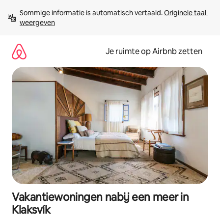
Ga
Sommige informatie is automatisch vertaald. 
Originele taal 
direct
weergeven
naar
inhoud
Je ruimte op Airbnb zetten
Vakantiewoningen nabij een meer in
Klaksvík