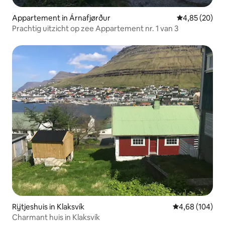
Appartement in Árnafjørður
Gemiddelde be
4,85 (20)
Prachtig uitzicht op zee Appartement nr. 1 van 3
Rijtjeshuis in Klaksvík
Gemiddelde beo
4,68 (104)
Charmant huis in Klaksvík