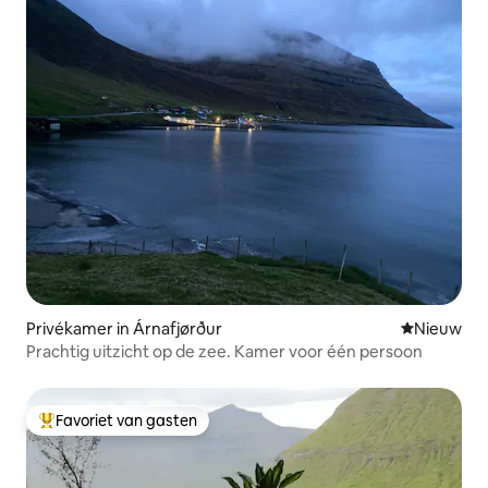
Privékamer in Árnafjørður
Nieuwe ac
Nieuw
Prachtig uitzicht op de zee. Kamer voor één persoon
Favoriet van gasten
Topfavoriet van gasten