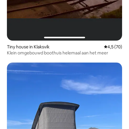
Tiny house in Klaksvík
Gemiddelde b
4,5 (70)
Klein omgebouwd boothuis helemaal aan het meer