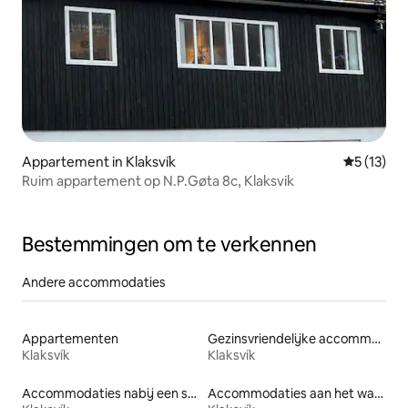
Appartement in Klaksvík
Gemiddelde
5 (13)
Ruim appartement op N.P.Gøta 8c, Klaksvik
Bestemmingen om te verkennen
Andere accommodaties
Appartementen
Gezinsvriendelijke accommodaties
Klaksvík
Klaksvík
Accommodaties nabij een strand
Accommodaties aan het water