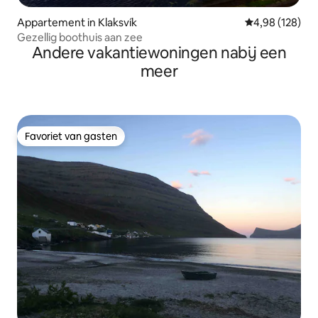
Appartement in Klaksvík
Gemiddelde beo
4,98 (128)
Gezellig boothuis aan zee
Andere vakantiewoningen nabij een
meer
Favoriet van gasten
Favoriet van gasten