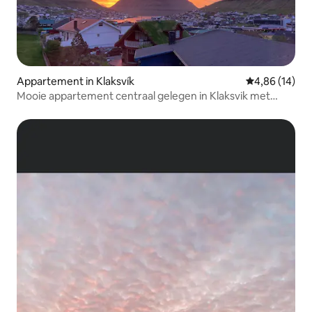
Appartement in Klaksvík
Gemiddelde be
4,86 (14)
Mooie appartement centraal gelegen in Klaksvik met
goed uitzicht