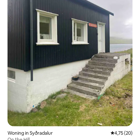
Woning in Syðradalur
Gemiddelde be
4,75 (20)
On the Hill