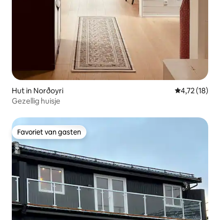
Hut in Norðoyri
Gemiddelde be
4,72 (18)
Gezellig huisje
Favoriet van gasten
Favoriet van gasten