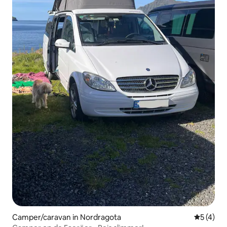
Camper/caravan in Nordragota
Gemiddeld
5 (4)