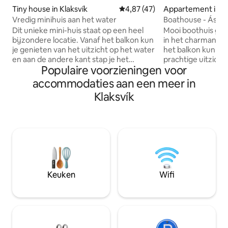
Appartement in Kl
Tiny house in Klaksvík
Gemiddelde beoordeling van 4,8
4,87 (47)
Boathouse - Ásus
Vredig minihuis aan het water
Mooi boothuis ge
Dit unieke mini-huis staat op een heel
in het charmante dorp
bijzondere locatie. Vanaf het balkon kun
het balkon kun je 
je genieten van het uitzicht op het water
prachtige uitzicht
en aan de andere kant stap je het
Populaire voorzieningen voor
rijke wilde dieren. Zeer geschikt als
mooiste park/tuin in. De perfecte plek
uitvalsbasis, omda
om de noordelijke eilanden te
accommodaties aan een meer in
bezienswaardighe
verkennen. In de directe omgeving vindt
Klaksvík
binnen een uur me
u supermarkt, pizzaria en een bar met
bereiken, en het 
live muziek in het weekend. Het duurt
ook voor de deur. Geschikt voor 4
slechts vijf minuten om naar het
volwassenen. De r
centrale deel van Klaksvík te lopen, waar
meter met 1 slaa
je de christelijke kerk, toeristische
tweepersoonsbed,
informatie (Visit North), café,
bedden, badkame
restaurant, winkels en zwembad met
uitgeruste keuk
wellness kunt bezoeken.
Keuken
Wifi
designmeubilair.