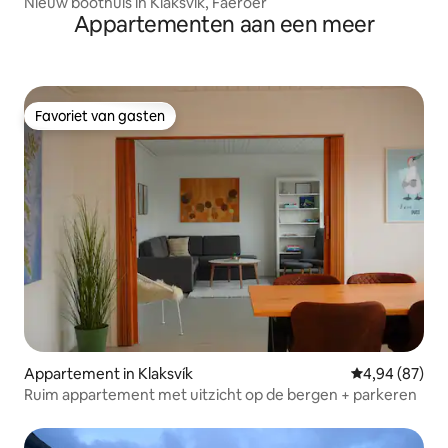
Nieuw boothuis in Klaksvík, Faeröer
Appartementen aan een meer
Favoriet van gasten
Favoriet van gasten
Appartement in Klaksvík
Gemiddelde be
4,94 (87)
Ruim appartement met uitzicht op de bergen + parkeren