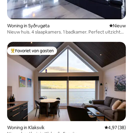
Woning in Syðrugøta
Nieuwe ac
Nieuw
Nieuw huis. 4 slaapkamers. 1 badkamer. Perfect uitzicht
op de oceaan.
Favoriet van gasten
Topfavoriet van gasten
Woning in Klaksvík
Gemiddelde be
4,97 (38)