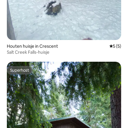
Houten huisje in Crescent
Gemiddeld
5 (5)
Salt Creek Falls-huisje
Superhost
Superhost