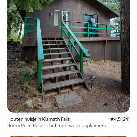
Houten huisje in Klamath Falls
Gemiddelde b
4,5 (24)
Rocky Point Resort: hut met twee slaapkamers