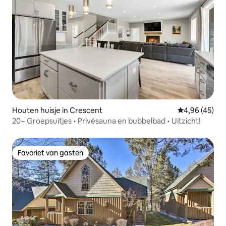
Houten huisje in Crescent
Gemiddelde be
4,96 (45)
20+ Groepsuitjes • Privésauna en bubbelbad • Uitzicht!
Favoriet van gasten
Favoriet van gasten