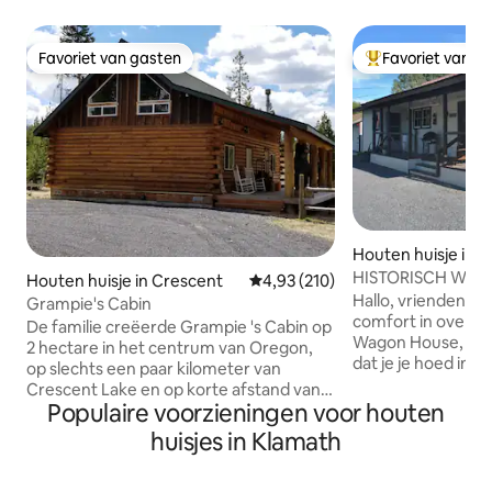
Favoriet van gasten
Favoriet van g
Favoriet van gasten
Topfavoriet van 
Houten huisje in F
h
HISTORISCH WAG
Houten huisje in Crescent
Gemiddelde beoordeling van 4,93
4,93 (210)
KRATER LAKE NAT
Hallo, vrienden -
Grampie's Cabin
comfort in overvlo
De familie creëerde Grampie 's Cabin op
Wagon House, zul 
2 hectare in het centrum van Oregon,
dat je je hoed in 
op slechts een paar kilometer van
cowboy hangt! Mr.
Crescent Lake en op korte afstand van
hebben hun kamer
Populaire voorzieningen voor houten
Willamette Pass Ski Resort. Kilometers
en bieden in totaal 4 be
aan paden om te lopen of atv. Onze
huisjes in Klamath
badkamer om te a
hoop is dat je familie/vrienden prachtige
om vittles te kok
herinneringen zullen maken van je
voor zwembad en 