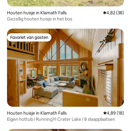
Houten huisje in Klamath Falls
Gemiddelde be
4,82 (38)
Gezellig houten huisje in het bos
Favoriet van gasten
Favoriet van gasten
Houten huisje in Klamath Falls
Gemiddelde be
4,89 (18)
Eigen hottub I RunningYI Crater Lake I 8 slaapplaatsen