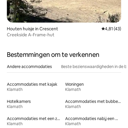
Houten huisje in Crescent
Gemiddelde be
4,81 (43)
Creekside A-Frame-hut
Bestemmingen om te verkennen
Andere accommodaties
Beste bezienswaardigheden in de b
Accommodaties met kajak
Woningen
Klamath
Klamath
Hotelkamers
Accommodaties met bubbelbad
Klamath
Klamath
Accommodaties met een zwembad
Accommodaties nabij een meer
Klamath
Klamath