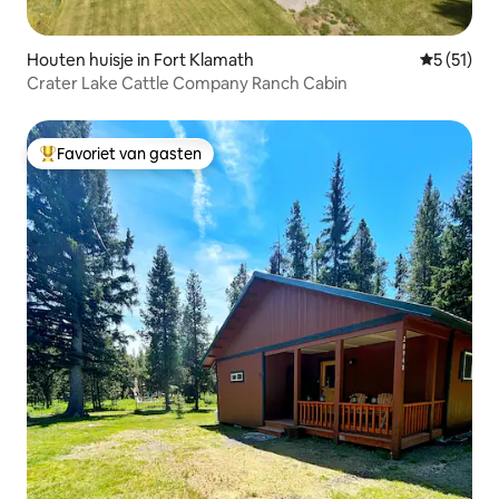
Houten huisje in Fort Klamath
Gemiddelde
5 (51)
Crater Lake Cattle Company Ranch Cabin
Favoriet van gasten
Topfavoriet van gasten