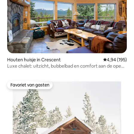
Houten huisje in Crescent
Gemiddelde beo
4,94 (195)
Luxe chalet: uitzicht, bubbelbad en comfort aan de open
haard
Favoriet van gasten
Favoriet van gasten