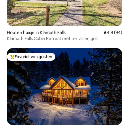
Houten huisje in Klamath Falls
Gemiddelde b
4,9 (94)
Klamath Falls Cabin Retreat met terras en grill!
Favoriet van gasten
Topfavoriet van gasten