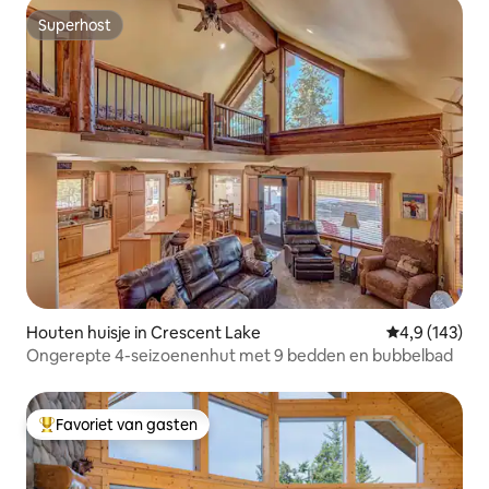
Superhost
Superhost
Houten huisje in Crescent Lake
Gemiddelde be
4,9 (143)
Ongerepte 4-seizoenenhut met 9 bedden en bubbelbad
Favoriet van gasten
Topfavoriet van gasten