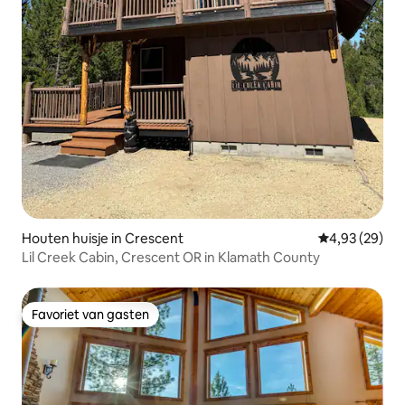
Houten huisje in Crescent
Gemiddelde be
4,93 (29)
Lil Creek Cabin, Crescent OR in Klamath County
Favoriet van gasten
Favoriet van gasten