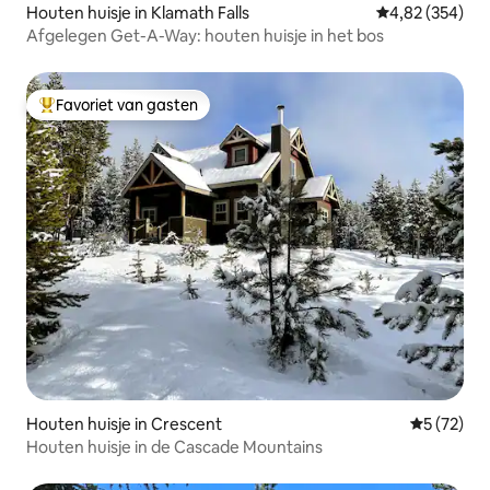
Houten huisje in Klamath Falls
Gemiddelde beo
4,82 (354)
Afgelegen Get-A-Way: houten huisje in het bos
Favoriet van gasten
Topfavoriet van gasten
Houten huisje in Crescent
Gemiddelde
5 (72)
Houten huisje in de Cascade Mountains