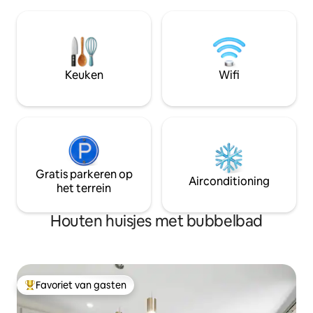
familie/vrienden. We staan honden toe,
met een schommel
maar je moet ze aangeven en $ 25.
spugen en als moe
schoonmaakkosten betalen voor de
toelaat, is er zelf
huisdieren. Maximaal 2 honden graag en
garens te vertelle
deze zijn NIET toegestaan op meubels.
Gelieve dit te respecteren, zodat we je
Keuken
Wifi
pelsbaby 's kunnen blijven toestaan.
Gratis parkeren op
Airconditioning
het terrein
Houten huisjes met bubbelbad
Favoriet van gasten
Topfavoriet van gasten