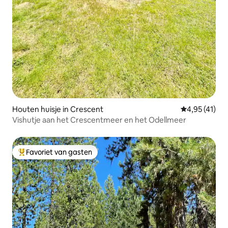
Houten huisje in Crescent
Gemiddelde be
4,95 (41)
Vishutje aan het Crescentmeer en het Odellmeer
Favoriet van gasten
Topfavoriet van gasten