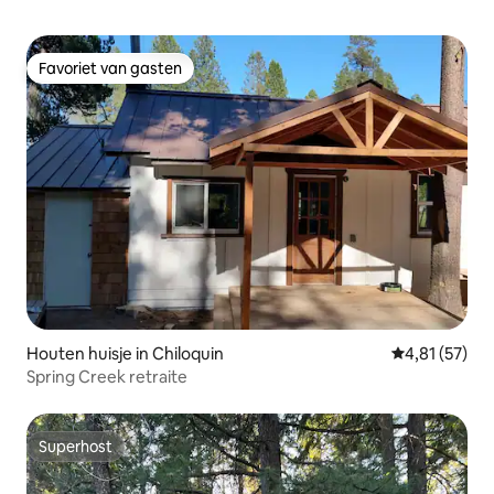
Favoriet van gasten
Favoriet van gasten
Houten huisje in Chiloquin
Gemiddelde be
4,81 (57)
Spring Creek retraite
Superhost
Superhost