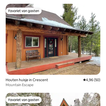
Favoriet van gasten
Favoriet van gasten
Houten huisje in Crescent
Gemiddelde be
4,96 (50)
Mountain Escape
Favoriet van gasten
Favoriet van gasten