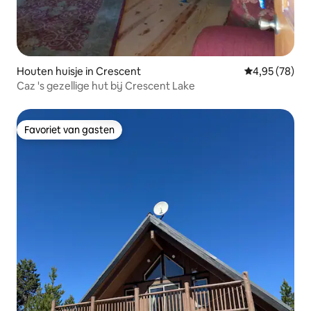
Houten huisje in Crescent
Gemiddelde be
4,95 (78)
Caz 's gezellige hut bij Crescent Lake
Favoriet van gasten
Favoriet van gasten