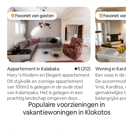
Favoriet van gasten
Favoriet van g
Topfavoriet van gasten
Topfavoriet van 
Appartement in Kalabaka
Gemiddelde beoordeling van 5
5 (212)
Woning in Kardits
Mary 's Modern en Elegant appartement
Een oase in de nat
Dit stijlvolle en zonnige appartement
De accommodatie i
van 100m2 is gelegen in de oude stad
Vrisi, Karditsa, en 
van Kalampaka. Het is gelegen in een
gemakkelijke toeg
prachtig landschap omgeven door
belangrijke punte
Populaire voorzieningen in
bomen met een adembenemend
ligt op slechts 10
uitzicht op het terras van de beroemde
Karditsa, op 20 m
vakantiewoningen in Klokotos
rotsen van Meteora!Door hier te
Plastirasmeer, op
verblijven heeft u een goede toegang
Smokovomeer en 
tot het winkelgebied van Kalampaka
Trikala. Het huis 
(restaurants, bakkerijen,koffiehuizen,
slaapkamers, een