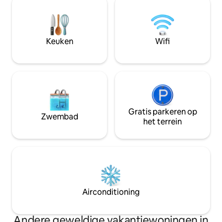
banken, postkantoor, enz.), aangezien
woonkamer met o
het slechts 5 minuten verwijderd is van
volledig functione
het centrum van de stad. Het is in een
badkamer, een ei
rustige buurt handig voor het bereiken
barbecue. Het is d
Keuken
Wifi
van de beste plekken van Kalampaka,
diegenen die onts
zelfs Meteora te voet verkennen! De
gemakkelijke excu
sleutelpositie, de professionele reiniging
willen.
en de elegante decoratie maken het
geschikt voor elke gast.
Gratis parkeren op
Zwembad
het terrein
Airconditioning
Andere geweldige vakantiewoningen in