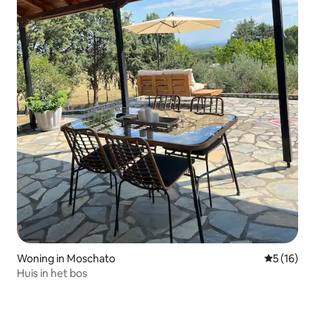
Woning in Moschato
Gemiddelde
5 (16)
Huis in het bos