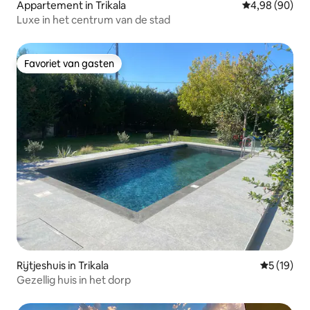
Appartement in Trikala
Gemiddelde be
4,98 (90)
Luxe in het centrum van de stad
Favoriet van gasten
Favoriet van gasten
Rijtjeshuis in Trikala
Gemiddelde
5 (19)
Gezellig huis in het dorp