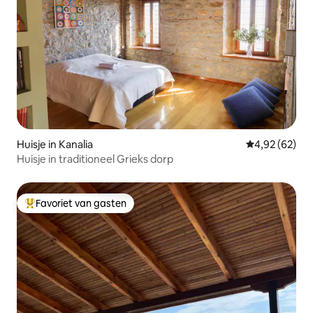
Huisje in Kanalia
Gemiddelde be
4,92 (62)
Huisje in traditioneel Grieks dorp
Favoriet van gasten
Topfavoriet van gasten