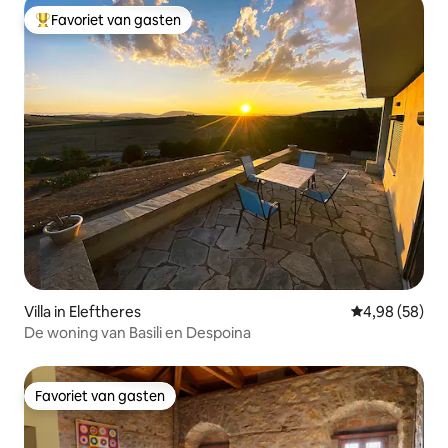
Favoriet van gasten
Topfavoriet van gasten
Villa in Eleftheres
Gemiddelde be
4,98 (58)
De woning van Basili en Despoina
Favoriet van gasten
Favoriet van gasten