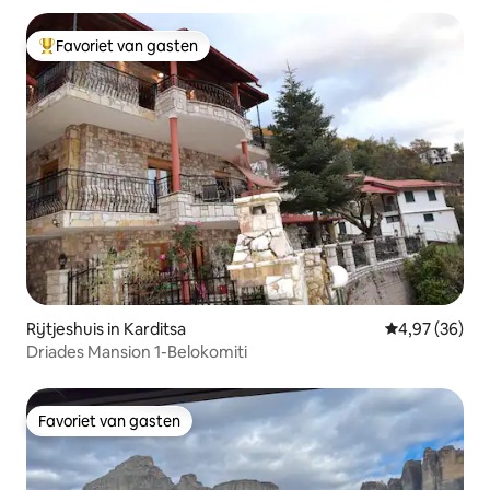
Favoriet van gasten
Topfavoriet van gasten
Rijtjeshuis in Karditsa
Gemiddelde be
4,97 (36)
Driades Mansion 1-Belokomiti
Favoriet van gasten
Favoriet van gasten