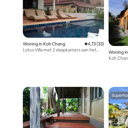
Woning in Koh Chang
Gemiddelde beoordelin
4,73 (33)
Lotus Villa met 2 slaapkamers aan het
Woning i
strand met privézwembad
Koh Chang
slaapkam
Superho
Superho