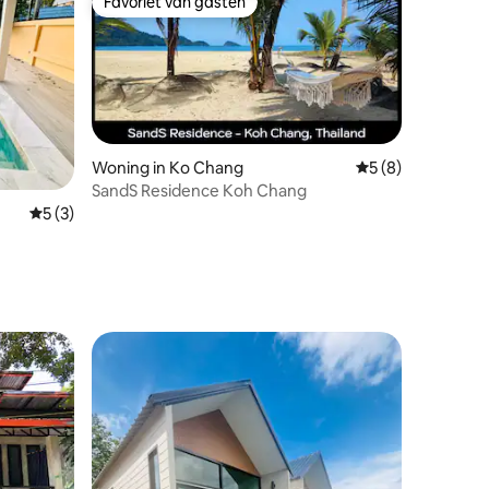
Favoriet van gasten
Favoriet van gasten
Woning in Ko Chang
Gemiddelde beoord
5 (8)
SandS Residence Koh Chang
ecensies
Gemiddelde beoordeling van 5 uit 5, 3 recensies
5 (3)