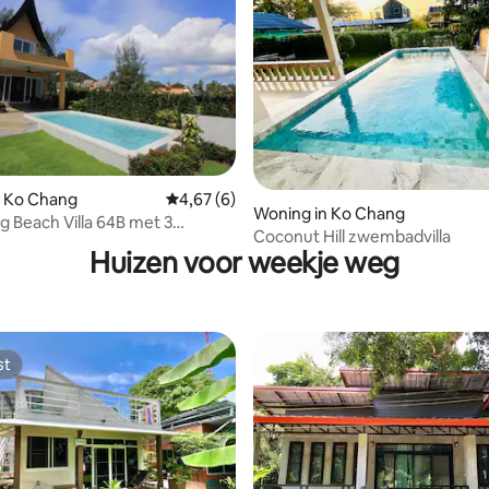
g van 4,73 uit 5, 33 recensies
n Ko Chang
Gemiddelde beoordeling van 4,67 uit 5, 6 r
4,67 (6)
Woning in Ko Chang
 Beach Villa 64B met 3
Coconut Hill zwembadvilla
ers
Huizen voor weekje weg
st
st