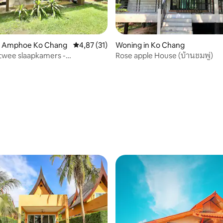
ling van 5 uit 5, 10 recensies
n Amphoe Ko Chang
Gemiddelde beoordeling van 4,87 uit 5, 31 r
4,87 (31)
Woning in Ko Chang
twee slaapkamers -
Rose apple House (บ้านชมพู่)
blijf (eigen badkamer)