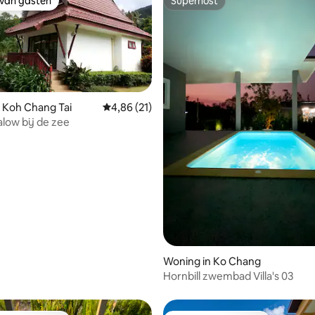
 van gasten
Superhost
 van gasten
Superhost
 Koh Chang Tai
Gemiddelde beoordeling van 4,86 uit 5, 21 r
4,86 (21)
alow bij de zee
ng van 4,71 uit 5, 7 recensies
Woning in Ko Chang
Hornbill zwembad Villa's 03