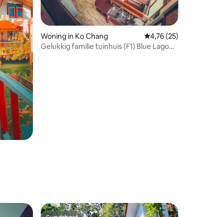
Woning in Ko Chang
Gemiddelde beoordelin
4,76 (25)
Gelukkig familie tuinhuis (F1) Blue Lagoon
Resort