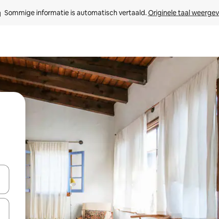
Sommige informatie is automatisch vertaald. 
Originele taal weerge
een keuze met je de pijltjestoetsen omhoog en omlaag, óf door te tik