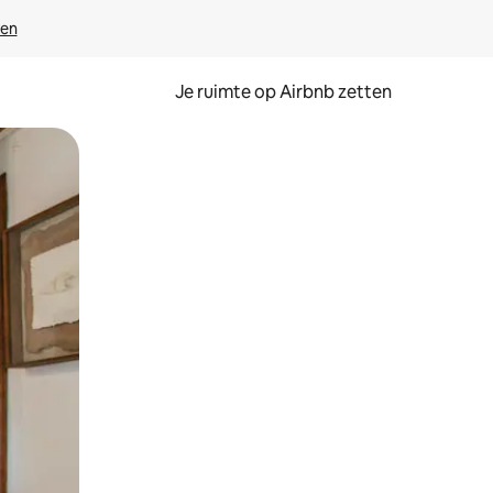
ven
Je ruimte op Airbnb zetten
ken of swipen.