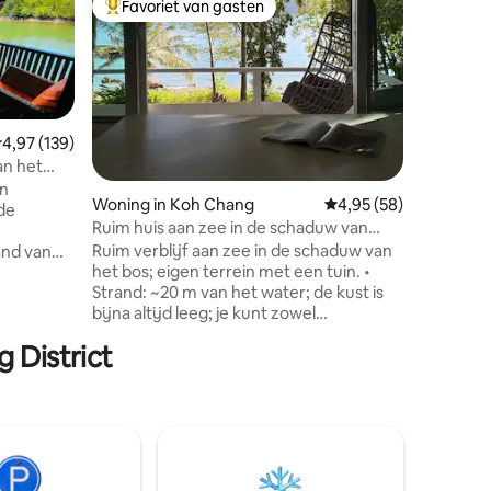
Favoriet van gasten
Favor
Topfavoriet van gasten
Topfavo
Villa aan
zwembad 
Villa Fab
villa's m
zwembad
de lagune
golfbaan,
emiddelde beoordeling van 4,97 uit 5, 139 recensies
4,97 (139)
en de ju
an het
Koh Chang
paar sta
en
ecensies
Woning in Koh Chang
Gemiddelde beoordelin
4,95 (58)
langste z
 de
Ruim huis aan zee in de schaduw van
Vanaf dez
bomen
Ruim verblijf aan zee in de schaduw van
tot nog 
and van
het bos; eigen terrein met een tuin. •
loopafsta
n het
Strand: ~20 m van het water; de kust is
koraalrif
bijna altijd leeg; je kunt zowel
restauran
ebied dat
zonsopgangen als zonsondergangen
 en
 District
zien • 84 m²: de gehele 1e verdieping;
balkonterras • 400 m² land: tuin, ~33 m²
reen die
betegelde patio, parkeerplaats,
 afstand
barbecue • Snel internet: 500 Mbps
een drukte
glasvezel, 5 GHz wifi; 2 werkruimtes •
eze
Slaap: 180×200 bed,
verduisteringsgordijnen, kussens met