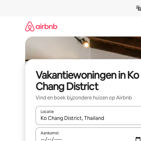
Ga
direct
naar
inhoud
Vakantiewoningen in Ko
Chang District
Vind en boek bijzondere huizen op Airbnb
Locatie
Wanneer er suggesties beschikbaar zijn, maak je 
Aankomst