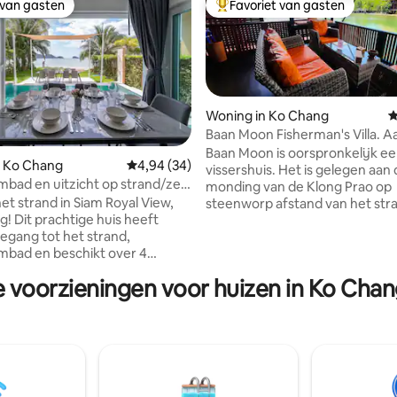
 van gasten
Favoriet van gasten
 van gasten
Topfavoriet van gasten
Woning in Ko Chang
G
Baan Moon Fisherman's Villa. A
water, 2 slaapkamers.
Baan Moon is oorspronkelijk e
n Ko Chang
Gemiddelde beoordeling van 4,94 uit 5, 34 r
4,94 (34)
vissershuis. Het is gelegen aan
g van 4,92 uit 5, 13 recensies
bad en uitzicht op strand/zee
monding van de Klong Prao op
onsondergang 2D
et strand in Siam Royal View,
steenworp afstand van het str
s heeft
Klong Prao aan de westkust va
oegang tot het strand,
eiland. Geniet van een authentieker
bad en beschikt over 4
verblijf op Koh Chang in een g
rs met 3 badkamers. Je kunt
de meeste bezoekers niet zien
e voorzieningen voor huizen in Ko Chang
van het prachtige uitzicht op
ervaren. Het is een rustige plek weg van
 vanuit het comfort van je
de drukte en is ideaal voor iede
t van
zich zorgen maakt over sociale
svriendelijke strandclub met 2
tijdens zijn vakantie. Er zijn g
ts. Geniet van heerlijke
of grote groepen mensen in d
n onder het genot van het
omgeving. Koh Chang (en provincie Trat)
p. Dit huis is perfect
hadden geen gevallen van het