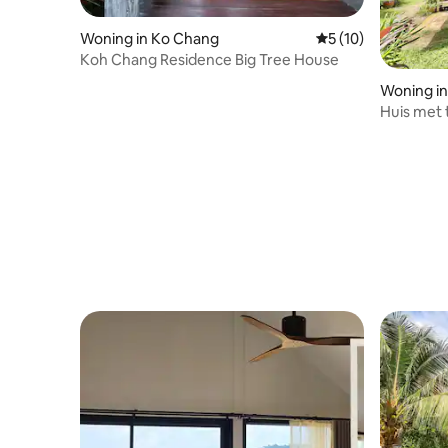
Woning in Ko Chang
Gemiddelde beoorde
5 (10)
Koh Chang Residence Big Tree House
Woning i
Huis met 
Gezinsver