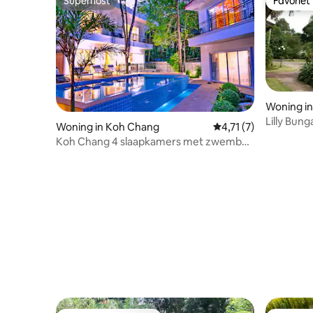
Superhost
Favoriet
Superhost
Favoriet
Woning in
Lilly Bung
Woning in Koh Chang
Gemiddelde beoordeli
4,71 (7)
Koh Chang 4 slaapkamers met zwembad
en terras met uitzicht op zee