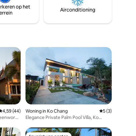
traagschuim • Voorzieningen: 65 inch tv,
arkeren op het
keuken + koffie, magnetron,
Airconditioning
errein
wasmachine, waterdispenser
ecensies
Gemiddelde beoordeling van 4,59 uit 5, 44 recensies
4,59 (44)
Woning in Ko Chang
Gemiddelde beoord
5 (3)
steenworp
Elegance Private Palm Pool Villa, Ko
t zwembad
Chang