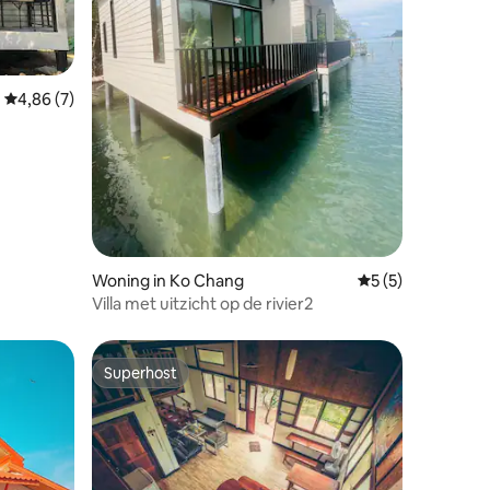
ecensies
Gemiddelde beoordeling van 4,86 uit 5, 7 recensies
4,86 (7)
Woning in Ko Chang
Gemiddelde beoord
5 (5)
Villa met uitzicht op de rivier2
Superhost
Superhost