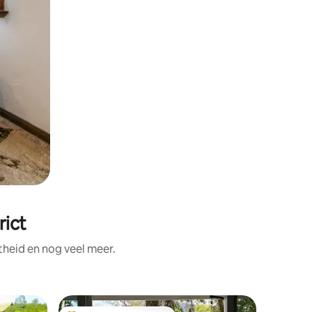
rict
theid en nog veel meer.
Woning i