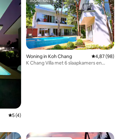
Superhost
Superhost
ecensies
Woning in Koh Chang
Gemiddelde beoordelin
4,87 (98)
K Chang Villa met 6 slaapkamers en
zeezicht op het dak en zwembad
Gemiddelde beoordeling van 5 uit 5, 4 recensies
5 (4)