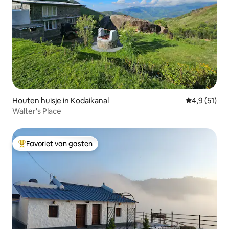
Houten huisje in Kodaikanal
Gemiddelde b
4,9 (51)
Walter's Place
Favoriet van gasten
Topfavoriet van gasten