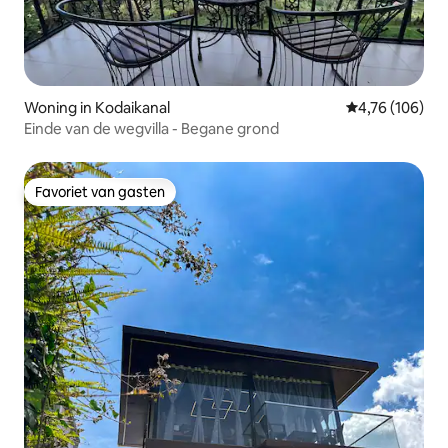
Woning in Kodaikanal
Gemiddelde beo
4,76 (106)
Einde van de wegvilla - Begane grond
Favoriet van gasten
Favoriet van gasten