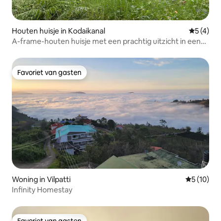
Houten huisje in Kodaikanal
Gemiddeld
5 (4)
A-frame-houten huisje met een prachtig uitzicht in een
perenboomgaard
Favoriet van gasten
Favoriet van gasten
Woning in Vilpatti
Gemiddelde
5 (10)
Infinity Homestay