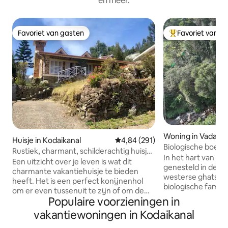
en meer.
Favoriet van gasten
Favoriet van g
Favoriet van gasten
Topfavoriet van 
Woning in Vadakau
Huisje in Kodaikanal
Gemiddelde beoordeling van 4,84
4,84 (291)
Biologische boerder
Rustiek, charmant, schilderachtig huisje
In het hart van An
in Kodaikanal
Een uitzicht over je leven is wat dit
genesteld in de Pal
charmante vakantiehuisje te bieden
westerse ghats, li
heeft. Het is een perfect konijnenhol
biologische familieboerde
om er even tussenuit te zijn of om de
rijden naar Kodai
Populaire voorzieningen in
bezienswaardigheden van Kodaikanal te
lopen naar onze ac
zien van ver boven de stad. Deze
vakantiewoningen in Kodaikanal
uitzicht op een b
schilderachtige hal met 2 slaapkamers
omringd door een r