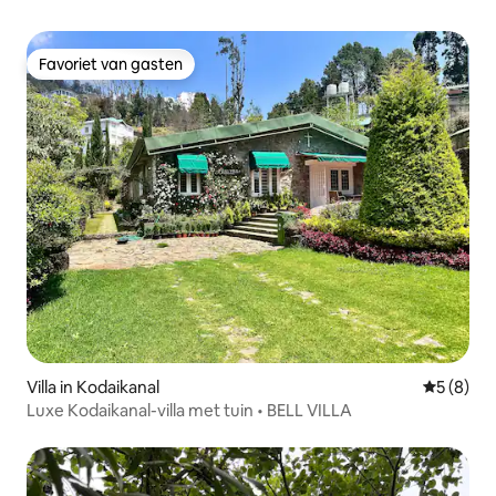
Favoriet van gasten
Favoriet van gasten
Villa in Kodaikanal
Gemiddeld
5 (8)
Luxe Kodaikanal-villa met tuin • BELL VILLA