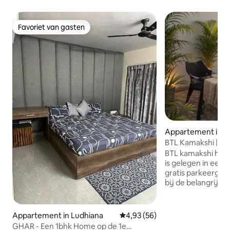
Favoriet van gasten
Favoriet van gasten
Appartement in L
BTL Kamakshi | 3 
in de open lucht | 
BTL kamakshi ho
is gelegen in een
gratis parkeergele
bij de belangrijks
bezienswaardighe
waaronder Park Pla
Feroze Gandhi Mar
Appartement in Ludhiana
Gemiddelde beoordeling van 4,9
4,93 (56)
DMC Hospital en 
GHAR - Een 1bhk Home op de 1e