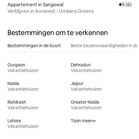
Appartement in Sangowal
Gemiddeld
5 (6)
Verblijven in Auranest - Umbera Greens
Bestemmingen om te verkennen
Bestemmingen in de buurt
Beste bezienswaardigheden in de
Gurgaon
Dehradun
Vakantiehuizen
Vakantiehuizen
Noida
Jaipur
Vakantiehuizen
Vakantiehuizen
Rishikesh
Greater Noida
Vakantiehuizen
Vakantiehuizen
Lahore
Toon meer
Vakantiehuizen