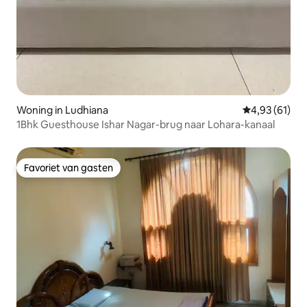
Woning in Ludhiana
Gemiddelde be
4,93 (61)
1Bhk Guesthouse Ishar Nagar-brug naar Lohara-kanaal
Favoriet van gasten
Favoriet van gasten