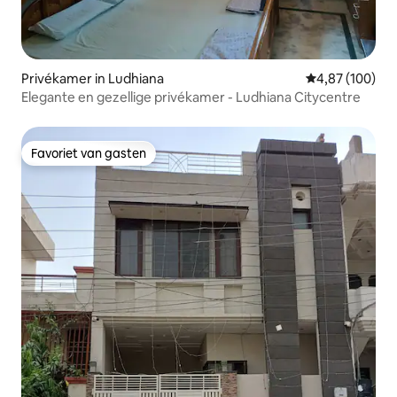
Privékamer in Ludhiana
Gemiddelde beo
4,87 (100)
Elegante en gezellige privékamer - Ludhiana Citycentre
Favoriet van gasten
Favoriet van gasten