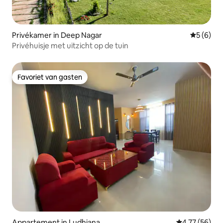
Privékamer in Deep Nagar
Gemiddeld
5 (6)
Privéhuisje met uitzicht op de tuin
Favoriet van gasten
Favoriet van gasten
Appartement in Ludhiana
Gemiddelde be
4,77 (56)