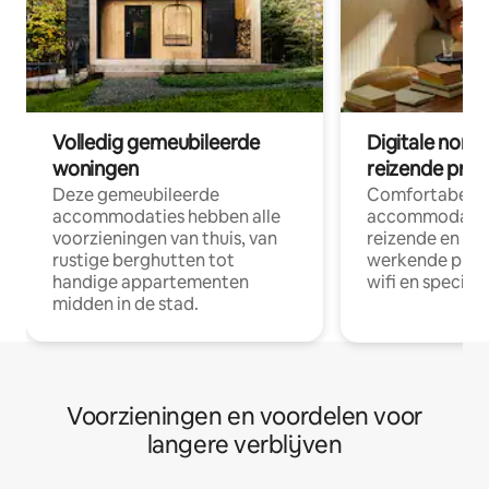
Volledig gemeubileerde
Digitale nom
woningen
reizende prof
Deze gemeubileerde
Comfortabele
accommodaties hebben alle
accommodatie
voorzieningen van thuis, van
reizende en op
rustige berghutten tot
werkende profe
handige appartementen
wifi en special
midden in de stad.
Voorzieningen en voordelen voor
langere verblijven