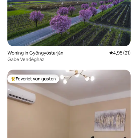
Woning in Gyöngyöstarján
Gemiddelde be
4,95 (21)
Gabe Vendégház
Favoriet van gasten
Topfavoriet van gasten