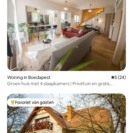
Woning in Boedapest
Gemiddelde
5 (24)
Groen huis met 4 slaapkamers | Privétuin en gratis
parkeren
Favoriet van gasten
Topfavoriet van gasten