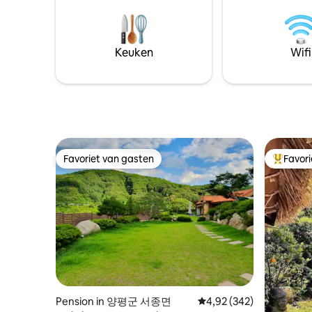
op 20 min
het bij de accommodatie). De locatie van
supermarkt 3 
de accommodatie is gelegen onder
personen
Jungmisan Recreation Forest in
personen. In de voortuin is er 
Yangpyeong-gun, en de heldere beek
Keuken
Wifi
vuurplaat
stroomt mooi meer dan 6 km binnen 3
je het wil
minuten lopen, en als je een diepe vallei
tevoren w
wilt, zijn er ongeveer twee beroemde
KRW bij g
valleien binnen 10 minuten rijden. De
Barbecue
accommodatie bestaat uit een loft (1e
zak houts
verdieping - bank en massagestoel, 2e
tang, sch
verdieping slaapkamer) en is een ruimte
(Houtskool
van ca 18 pyeong. Het grote raam aan de
Favoriet van gasten
Favor
Favoriet van gasten
Topfavor
jacuzzi is
voorkant stelt je in staat om direct naar
maanlicht
het barbecueterras te gaan. Het
(30.000 K
Kattenbos bestaat uit een lentebos, een
schoonmaa
zomerbos en een herfstbos, elk met een
Badprodu
eigen privéterras, zodat je een rustige
aanwezig,
vakantie kunt doorbrengen in een aparte
badproducten * De sla
rij. Inchecktijd 17:00 uur Uitchecktijd
zich op de zolder
13.00 uur
woonkame
(slaapkamer), ja
verschei
Pension in 양평군 서종면
Gemiddelde beoordeling 
4,92 (342)
en snacks Inchecktijd: na 16.00 u