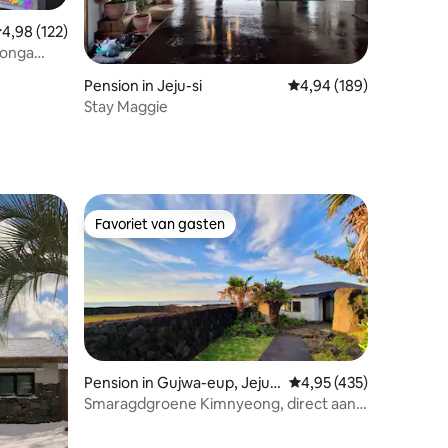
emiddelde beoordeling van 4,98 uit 5, 122 recensies
4,98 (122)
eonga
recensies
Pension in Jeju-si
Gemiddelde beoordeling
4,94 (189)
Stay Maggie
Favoriet van gasten
Favoriet van gasten
Pension in Gujwa-eup, Jeju-
Gemiddelde beoordeling
4,95 (435)
si
Smaragdgroene Kimnyeong, direct aan
zee, 120 pyeong, volledig privé, grote
ecensies
gazon, Olle Trail 20