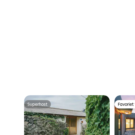
private p
Superhost
Favoriet
Superhost
Favoriet