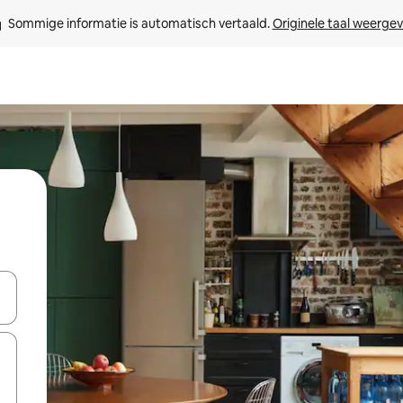
Sommige informatie is automatisch vertaald. 
Originele taal weerge
een keuze met je de pijltjestoetsen omhoog en omlaag, óf door te tik