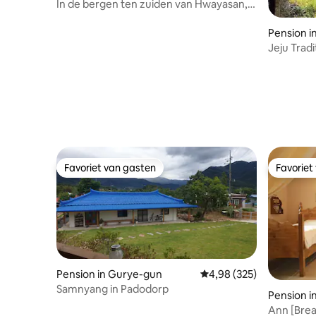
In de bergen ten zuiden van Hwayasan,
Uitcheckti
35 km van Seoul Walkerhill,
Samcheonyoepyeong, een apart Hanok-
Pension i
leemhuis voor gasten
Jeju Trad
Seogwipo
Favoriet van gasten
Favoriet
Favoriet van gasten
Favoriet
Pension in Gurye-gun
Gemiddelde beoordeling 
4,98 (325)
Samnyang in Padodorp
Pension in
Ann [Brea