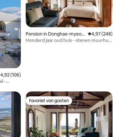
ecensies
Pension in Donghae-myeo
Gemiddelde beoordeling
4,97 (248)
n, Goseong
Honderd jaar oud huis - stenen muurhuis
(privé), laat het dagelijks leven even
achter in een rustige hanok
emiddelde beoordeling van 4,92 uit 5, 106 recensies
4,92 (106)
l -
Favoriet van gasten
Favoriet van gasten