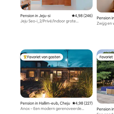
Pension in Jeju-si
Gemiddelde beoordeling 
4,98 (246)
Pension 
Jeju Seo-i_2/Privé/Indoor grote
Zwijg en 
jacuzzi/Emotionele tuin Bulmung
uitzicht 
Sokcho)
Favoriet van gasten
Favoriet
Topfavoriet van gasten
Favoriet
Pension in Hallim-eub, Cheju
Gemiddelde beoordeling 
4,98 (227)
Anox – Een modern gerenoveerde
Pension 
accommodatie in een stenen huis aan
Geoje-si