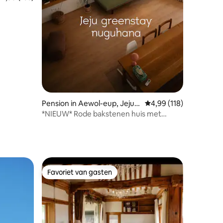
Pension in Aewol-eup, Jeju-s
Gemiddelde beoordeling
4,99 (118)
i
*NIEUW* Rode bakstenen huis met
kampeerauto in de tuin
Favoriet van gasten
Favoriet van gasten