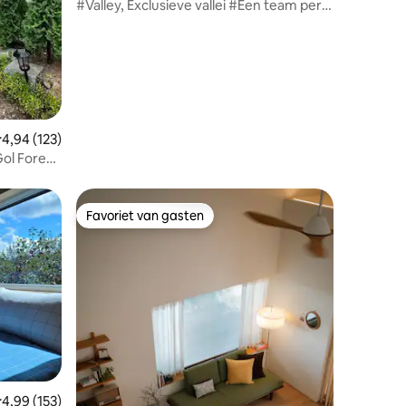
Hoengseong-gun
#Valley, Exclusieve vallei #Een team per
dag, privé, Valley&Garden
ecensies
emiddelde beoordeling van 4,94 uit 5, 123 recensies
4,94 (123)
Gol Forest
Favoriet van gasten
Favoriet van gasten
ecensies
emiddelde beoordeling van 4,99 uit 5, 153 recensies
4,99 (153)