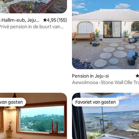
 Hallim-eub, Jeju-s
Gemiddelde beoordeling van 4,95 uit 5, 155 r
4,95 (155)
van 4,85 uit 5, 361 recensies
Privé pension in de buurt van
 Beach
Pension in Jeju-si
G
Aewolmooa -Stone Wall Olle Trai
SeasideVillage
 van gasten
Favoriet van gasten
 van gasten
Favoriet van gasten