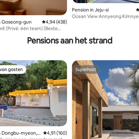
Pension in Jeju-si
G
Ocean View Annyeong Kimny
van 4,98 uit 5, 246 recensies
in Goseong-gun
Gemiddelde beoordeling van 4,94 uit 5, 438 
4,94 (438)
kamer 3
wit (Privé: één team) (Beste
op Seoraksan, 10 minuten van
Pensions aan het strand
 van gasten
Superhost
 van gasten
Superhost
van 4,98 uit 5, 227 recensies
in Dongbu-myeon,
Gemiddelde beoordeling van 4,91 uit 5, 160 r
4,91 (160)