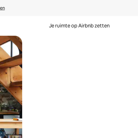
ven
Je ruimte op Airbnb zetten
ken of swipen.