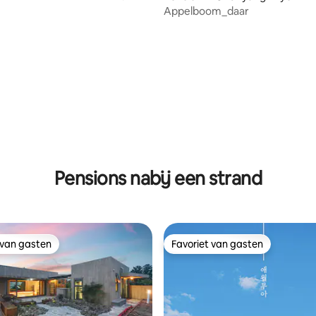
rivate house, snapshot]
n, Bonghwa-gun
Appelboom_daar
Pensions nabij een strand
 van gasten
Favoriet van gasten
 van gasten
Favoriet van gasten