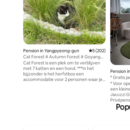
Pension in Yangpyeong-gun
Gemiddelde beoordeli
5 (202)
Cat Forest # Autumn Forest # Goyang
Stay # Apart gebouw met mooie tuin #
Cat Forest is een plek om te verblijven
Privé barbecuedek # Cesco-zone
met 7 katten en een hond. ***In het
Pension in
bijzonder is het herfstbos een
* Gratis 
accommodatie voor 2 personen waar je
[Stayfinda
* Voor op
met katten kunt verblijven, en het is niet
sentimen
een kleine korti
geschikt voor degenen die een hekel
Jacuzzi G
hebben aan katten (je kunt voedsel of
Privépen
water geven, afhankelijk van de situatie
Popu
muren in 
^ ^) Ze zijn zachtaardig en volgen
Onze Sta
mensen goed. Het beschikt over een
gelegen o
eigen privéterras waar je kunt genieten
Windmill 
van een barbecue en vuurplaats, zelfs in
Hyeopjae
de regen (neem brandhout mee of koop