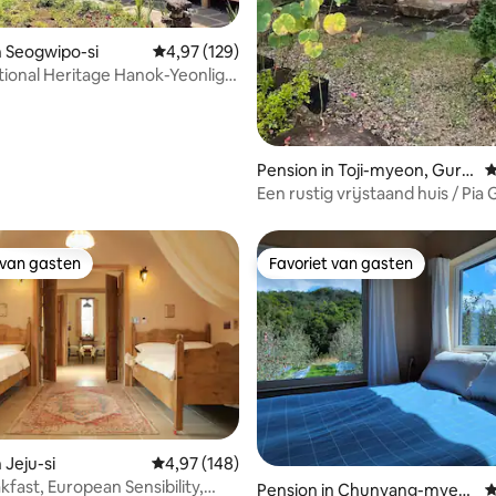
jd: 11.00 uur
n Seogwipo-si
Gemiddelde beoordeling van 4,97 uit 5, 129 r
4,97 (129)
itional Heritage Hanok-Yeonlige
Pension in Toji-myeon, Gury
G
e-gun
Een rustig vrijstaand huis / Pia 
Hiding House - Adem /
 van gasten
Favoriet van gasten
 van gasten
Favoriet van gasten
van 4,98 uit 5, 325 recensies
 Jeju-si
Gemiddelde beoordeling van 4,97 uit 5, 148 r
4,97 (148)
kfast, European Sensibility,
Pension in Chunyang-myeo
G