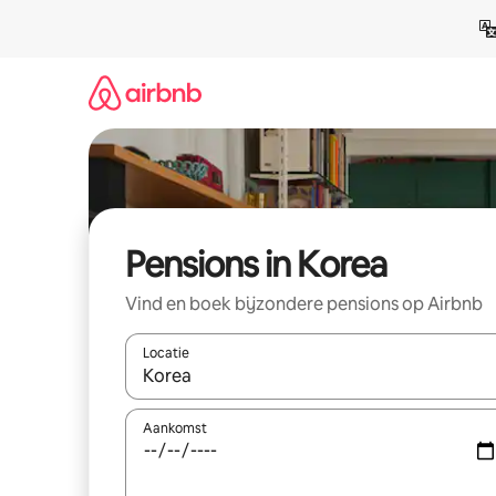
Ga
direct
naar
inhoud
Pensions in Korea
Vind en boek bijzondere pensions op Airbnb
Locatie
Wanneer er suggesties beschikbaar zijn, maak je 
Aankomst