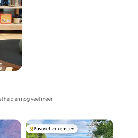
etheid en nog veel meer.
Pension 
Favoriet van gasten
Favorie
Topfavoriet van gasten
Favorie
Jinan
Gamja St