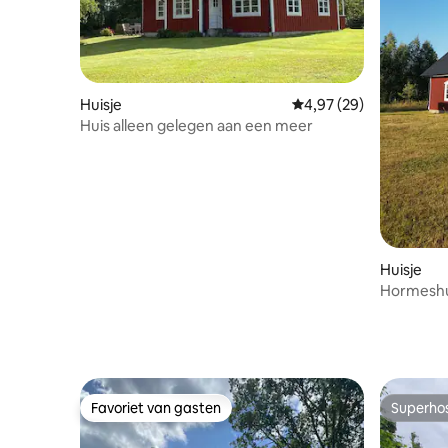
Huisje
Gemiddelde beoordeling
4,97 (29)
Huis alleen gelegen aan een meer
Huisje
Hormeshu
Favoriet van gasten
Superho
Favoriet van gasten
Superho