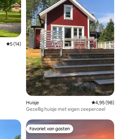
Gemiddelde beoordeling van 5 uit 5, 14 recensies
5 (14)
ecensies
Huisje
Gemiddelde beoordelin
4,95 (98)
Gezellig huisje met eigen zeeperceel
Favoriet van gasten
Favoriet van gasten