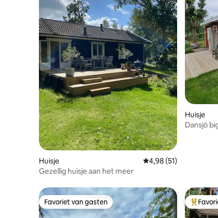
Huisje
Dansjö bi
Huisje
Gemiddelde beoordelin
4,98 (51)
Gezellig huisje aan het meer
Favoriet van gasten
Favor
Favoriet van gasten
Topfavor