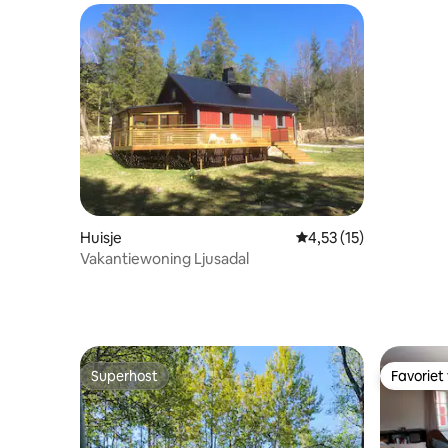
Huisje
Gemiddelde beoordelin
4,53 (15)
Vakantiewoning Ljusadal
Superhost
Favoriet
Superhost
Favoriet