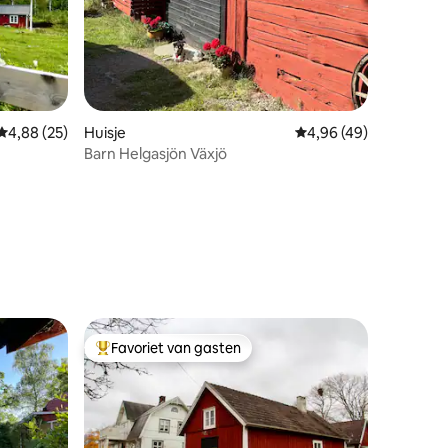
ecensies
Gemiddelde beoordeling van 4,88 uit 5, 25 recensies
4,88 (25)
Huisje
Gemiddelde beoordelin
4,96 (49)
Barn Helgasjön Växjö
Favoriet van gasten
Topfavoriet van gasten