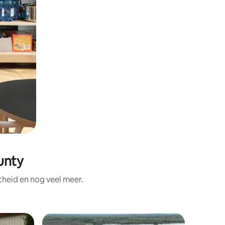
unty
theid en nog veel meer.
Huisje