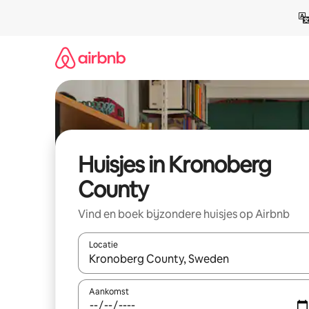
Ga
direct
naar
inhoud
Huisjes in Kronoberg
County
Vind en boek bijzondere huisjes op Airbnb
Locatie
Wanneer er suggesties beschikbaar zijn, maak je 
Aankomst