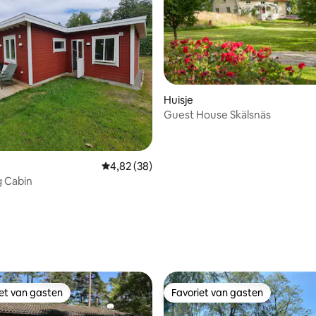
Huisje
Guest House Skälsnäs
Gemiddelde beoordeling van 4,82 uit 5, 38 r
4,82 (38)
g Cabin
g van 4,98 uit 5, 51 recensies
iet van gasten
Favoriet van gasten
iet van gasten
Favoriet van gasten