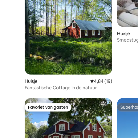
Huisje
Smedstuga
Huisje
Gemiddelde beoordeling
4,84 (19)
Fantastische Cottage in de natuur
Favoriet van gasten
Superho
Favoriet van gasten
Superho