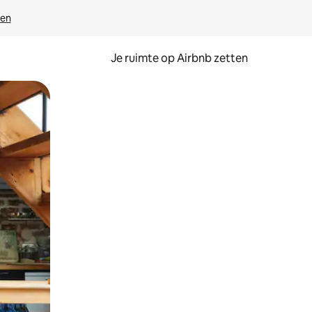
ven
Je ruimte op Airbnb zetten
ken of swipen.