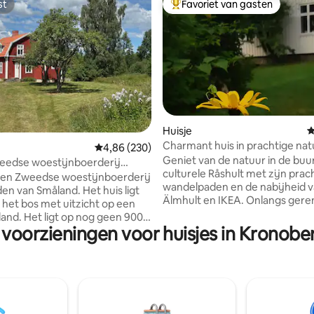
st
Favoriet van gasten
st
Topfavoriet van gasten
van 4,87 uit 5, 143 recensies
Huisje
G
Charmant huis in prachtige nat
Gemiddelde beoordeling van 4,86 uit 5, 230 r
4,86 (230)
Geniet van de natuur in de buu
eedse woestijnboerderij
culturele Råshult met zijn prac
 het bos dicht bij het meer
 een Zweedse woestijnboerderij
wandelpaden en de nabijheid 
den van Småland. Het huis ligt
Älmhult en IKEA. Onlangs ger
 het bos met uitzicht op een
huis met moderne standaard. U
land. Het ligt op nog geen 900
het meer en op loopafstand va
 voorzieningen voor huisjes in Kronob
t meer Möckeln. Het huis is
Friluftsbas met een zwembrug
tig oud huis dat met een
kanoverhuur. 5 km naar Diö wa
nd is gerestaureerd voor een
dichtstbijzijnde pizzeria en het
zin. Hier kunnen maximaal 10
treinstation zijn. Voeg 2 km toe
in het huis verblijven op de
vindt Bykrogen in Liatorp. 7 km
iepingen - ideaal voor twee
zuiden ligt Älmhult met winkels
nderen. Een vakantie op