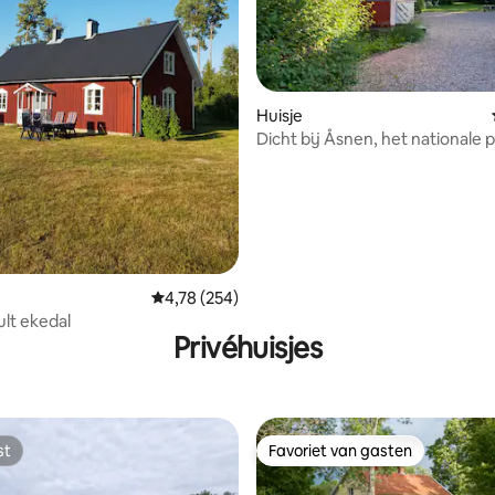
 van 4,97 uit 5, 29 recensies
Huisje
Dicht bij Åsnen, het nationale 
vrije natuur
Gemiddelde beoordeling van 4,78 uit 5, 254 r
4,78 (254)
lt ekedal
Privéhuisjes
st
Favoriet van gasten
st
Favoriet van gasten