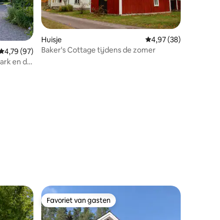
Huisje
Gemiddelde beoordelin
4,97 (38)
Baker's Cottage tijdens de zomer
Gemiddelde beoordeling van 4,79 uit 5, 97 recensies
4,79 (97)
park en de
ecensies
Favoriet van gasten
Favoriet van gasten