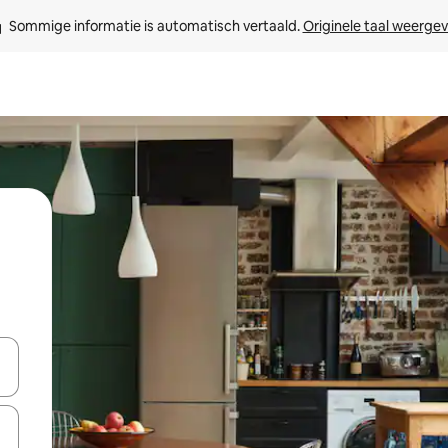
Sommige informatie is automatisch vertaald. 
Originele taal weerge
een keuze met je de pijltjestoetsen omhoog en omlaag, óf door te tik