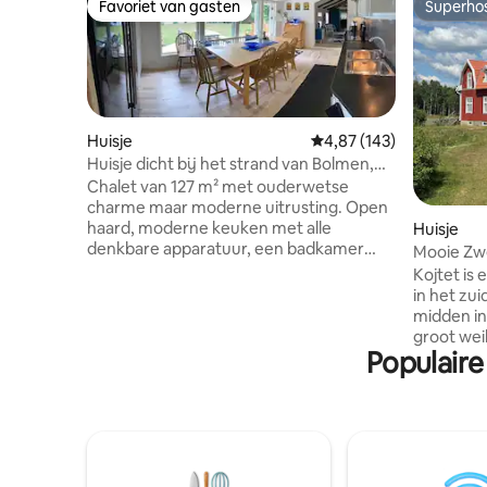
Favoriet van gasten
Superho
Favoriet van gasten
Superho
Huisje
Gemiddelde beoordeling 
4,87 (143)
Huisje dicht bij het strand van Bolmen,
vissen, zwemmen
Chalet van 127 m² met ouderwetse
charme maar moderne uitrusting. Open
haard, moderne keuken met alle
Huisje
denkbare apparatuur, een badkamer
Mooie Zw
met toilet en douche, sauna en
midden in
Kojtet is
wasmachine, een badkamer met toilet
in het zui
en douche. Drie tweepersoonskamers.
midden in
Lakens en handdoeken worden
groot wei
meegebracht of verstrekt voor 130 SEK
Populaire
meter van he
of 13 euro/set. Reserveer voor aankomst
een prach
en betaal contant. Schoonmaak is NIET
zachte ha
inbegrepen. Als je wilt dat wij
modern ge
schoonmaken, boek dan ruim van
personen 
tevoren voor je aankomst.
twee verd
Schoonmaakkosten 1000 SEK/100 EUR.
gezinnen met ki