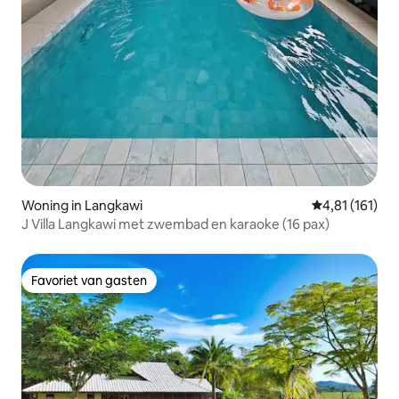
Woning in Langkawi
Gemiddelde beo
4,81 (161)
J Villa Langkawi met zwembad en karaoke (16 pax)
Favoriet van gasten
Favoriet van gasten