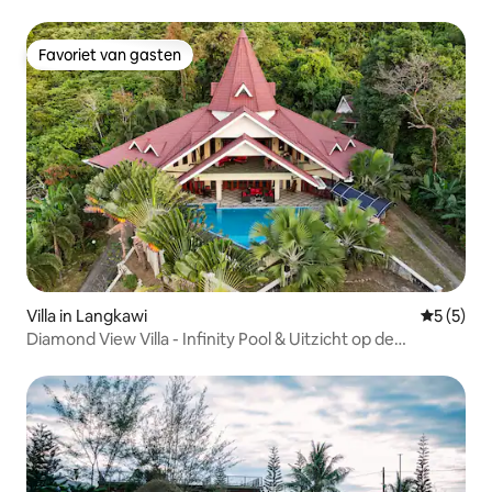
Favoriet van gasten
Favoriet van gasten
Villa in Langkawi
Gemiddeld
5 (5)
Diamond View Villa - Infinity Pool & Uitzicht op de
Zonsondergang