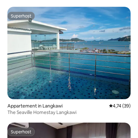
Superhost
Superhost
Appartement in Langkawi
Gemiddelde be
4,74 (39)
The Seaville Homestay Langkawi
Superhost
Superhost