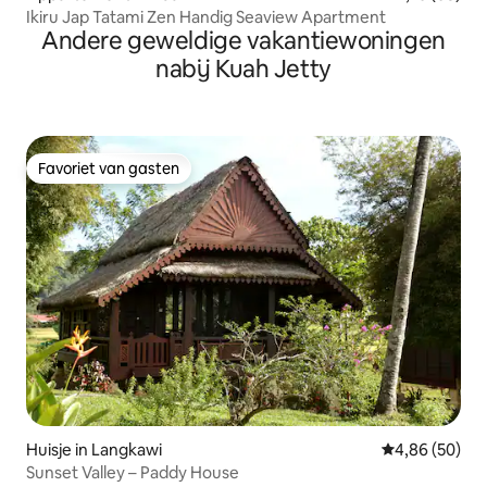
Ikiru Jap Tatami Zen Handig Seaview Apartment
Andere geweldige vakantiewoningen
nabij Kuah Jetty
Favoriet van gasten
Favoriet van gasten
Huisje in Langkawi
Gemiddelde be
4,86 (50)
Sunset Valley – Paddy House