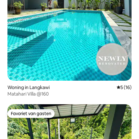
Woning in Langkawi
Gemiddelde
5 (16)
Matahari Villa @160
Favoriet van gasten
Favoriet van gasten