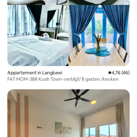
Appartement in Langkawi
Gemiddelde be
4,76 (46)
FAT MOM-3BR Kuah Town-verblijf/ 8 gasten /keuken