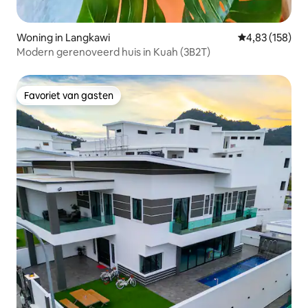
Woning in Langkawi
Gemiddelde beo
4,83 (158)
Modern gerenoveerd huis in Kuah (3B2T)
Favoriet van gasten
Favoriet van gasten