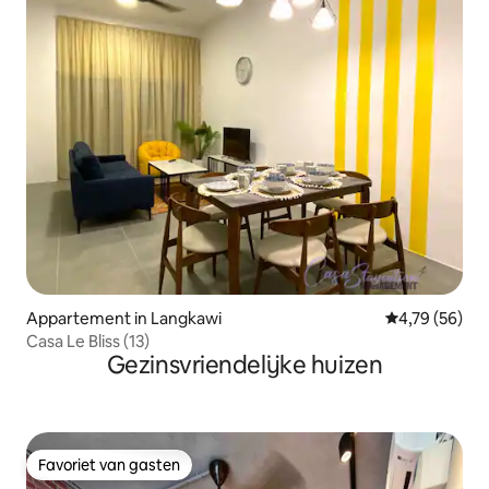
Appartement in Langkawi
Gemiddelde be
4,79 (56)
Casa Le Bliss (13)
Gezinsvriendelijke huizen
Favoriet van gasten
Favoriet van gasten