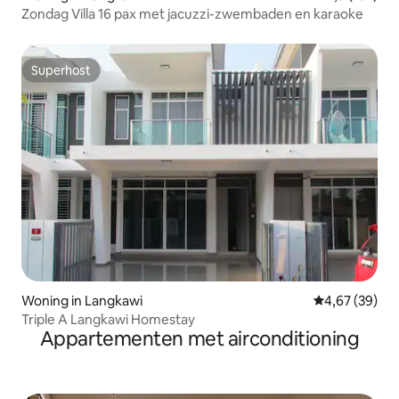
Zondag Villa 16 pax met jacuzzi-zwembaden en karaoke
Superhost
Superhost
Woning in Langkawi
Gemiddelde be
4,67 (39)
Triple A Langkawi Homestay
Appartementen met airconditioning