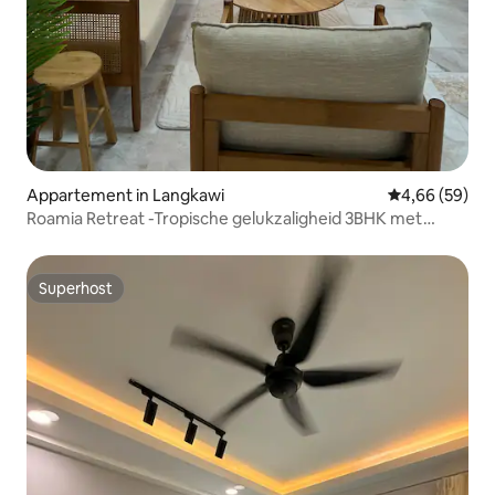
Appartement in Langkawi
Gemiddelde be
4,66 (59)
Roamia Retreat -Tropische gelukzaligheid 3BHK met
zeezicht
Superhost
Superhost