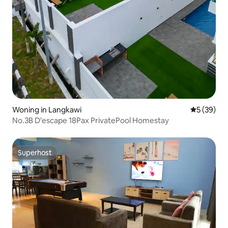
Woning in Langkawi
Gemiddelde
5 (39)
No.3B D'escape 18Pax PrivatePool Homestay
Superhost
Superhost