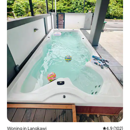
Woning in Langkawi
Gemiddelde be
4,9 (102)