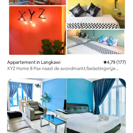
Appartement in Langkawi
Gemiddelde beo
4,79 (177)
XYZ Home 8 Pax naast de avondmarkt/belastingvrije
winkel