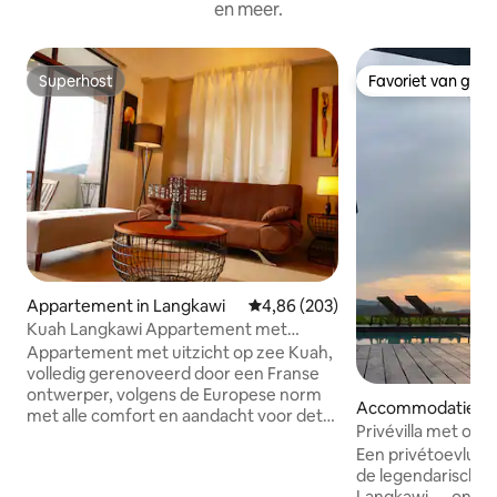
en meer.
Superhost
Favoriet van gas
Superhost
Favoriet van gas
Appartement in Langkawi
Gemiddelde beoordeling van 4,86
4,86 (203)
Kuah Langkawi Appartement met
panoramisch uitzicht
Appartement met uitzicht op zee Kuah,
volledig gerenoveerd door een Franse
ontwerper, volgens de Europese norm
Accommodatie in
met alle comfort en aandacht voor detail
Privévilla met ov
om het verblijf van onze reizigers
Langkawi
Een privétoevluch
aangenaam te maken, residentie,
de legendarische r
appartement met een prachtig uitzicht,
Langkawi — ontwo