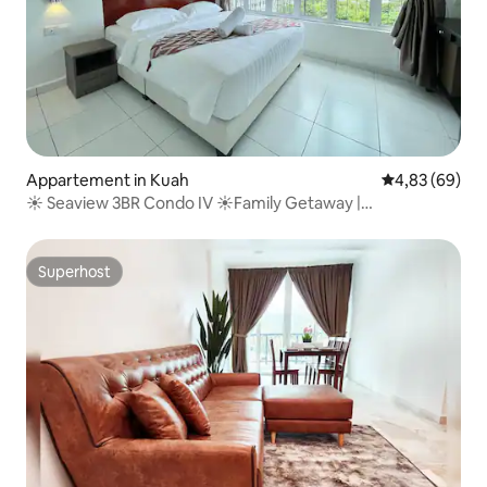
Appartement in Kuah
Gemiddelde be
4,83 (69)
☀ Seaview 3BR Condo IV ☀Family Getaway |
Romantische suite met zeezicht
Superhost
Superhost