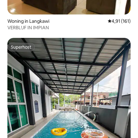
Woning in Langkawi
Gemiddelde beo
4,91 (161)
VERBLIJF IN IMPIAN
Superhost
Superhost