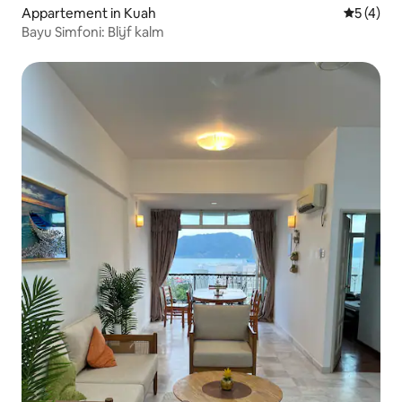
Appartement in Kuah
Gemiddeld
5 (4)
Bayu Simfoni: Blijf kalm