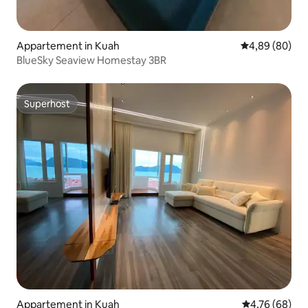
Appartement in Kuah
Gemiddelde be
4,89 (80)
BlueSky Seaview Homestay 3BR
Superhost
Superhost
Appartement in Kuah
Gemiddelde be
4,76 (68)