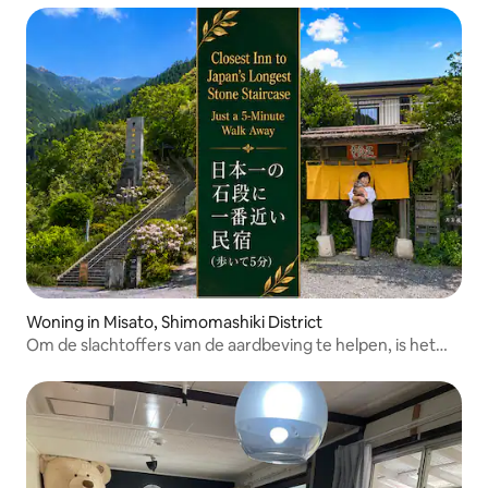
om het leven in de bergen te ervaren
Woning in Misato, Shimomashiki District
Om de slachtoffers van de aardbeving te helpen, is het
hotel de hele maand augustus gesloten. De
dichtstbijzijnde accommodatie bij de beste stenen trap
van Japan