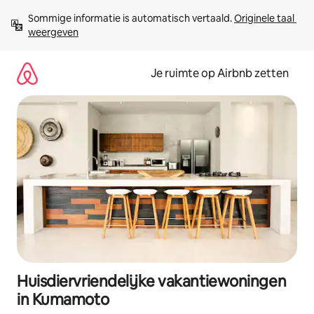
Ga
Sommige informatie is automatisch vertaald. 
Originele taal 
direct
weergeven
naar
inhoud
Je ruimte op Airbnb zetten
Huisdiervriendelijke vakantiewoningen
in Kumamoto