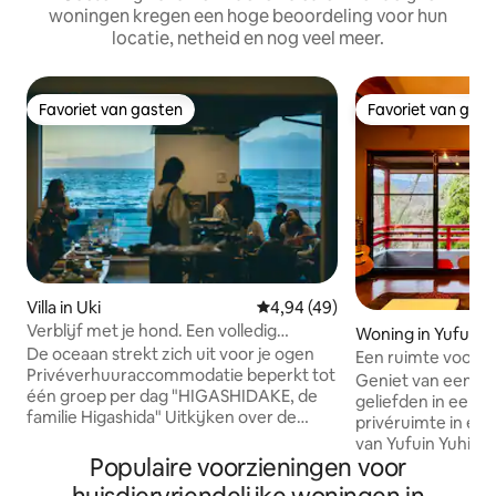
woningen kregen een hoge beoordeling voor hun
locatie, netheid en nog veel meer.
Favoriet van gasten
Favoriet van gas
Favoriet van gasten
Favoriet van gas
Villa in Uki
Gemiddelde beoordeling van 4,9
4,94 (49)
Verblijf met je hond. Een volledig
Woning in Yufu
privéwoning aan het strand met een
De oceaan strekt zich uit voor je ogen
Een ruimte voor 
prachtig uitzicht op de oceaan! BBQ
Privéverhuuraccommodatie beperkt tot
en de sterrenhem
Geniet van een hee
binnen. Grote honden zijn toegestaan.
één groep per dag "HIGASHIDAKE, de
geliefden in een vi
Huisdieren zijn toegestaan vanaf 1
familie Higashida" Uitkijken over de
privéruimte in een 
september
oceaan vanuit de grote ramen Geniet
van Yufuin Yuhira 
van een barbecue binnen met je hond
Populaire voorzieningen voor
beperkte villa voo
Je bent van harte welkom om ervan te
ongeveer 3 kamer