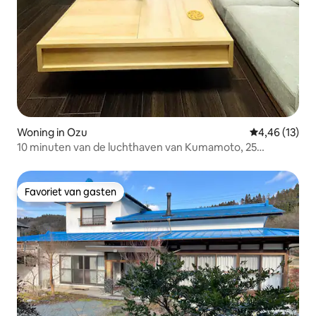
Woning in Ozu
Gemiddelde be
4,46 (13)
10 minuten van de luchthaven van Kumamoto, 25
minuten van de vulkaan Aso | eyehouse+ ozu No.1
Japanse vrijstaande villa
Favoriet van gasten
Favoriet van gasten