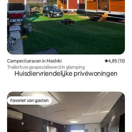
Camper/caravan in Mashiki
Gemiddelde be
4,85 (13)
Trailerhuis gespecialiseerd in glamping
Huisdiervriendelijke privéwoningen
Favoriet van gasten
Favoriet van gasten