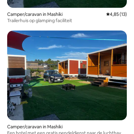
Camper/caravan in Mashiki
Gemiddelde be
4,85 (13)
Trailerhuis op glamping faciliteit
Camper/caravan in Mashiki
Een hotel met een gratis pendeldienst naar de luchthaven