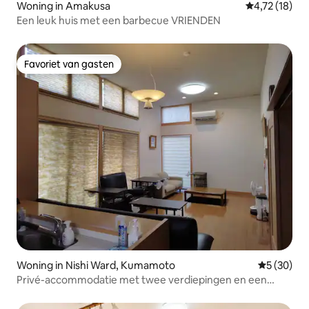
Woning in Amakusa
Gemiddelde be
4,72 (18)
Een leuk huis met een barbecue VRIENDEN
Favoriet van gasten
Favoriet van gasten
Woning in Nishi Ward, Kumamoto
Gemiddelde
5 (30)
Privé-accommodatie met twee verdiepingen en een
ruime woonkamer! 3 slaapkamers · Kinderen tot 12 jaar
gratis · Parkeerplaats voor 2 auto's · Huisdieren welkom