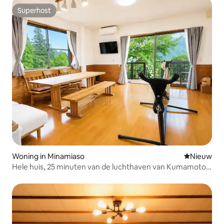
Superhost
Superhost
Woning in Minamiaso
Nieuwe ac
Nieuw
Hele huis, 25 minuten van de luchthaven van Kumamoto,
maximaal 5 personen, huisdieren toegestaan, BBQ, gratis
wifi, parkeergelegenheid