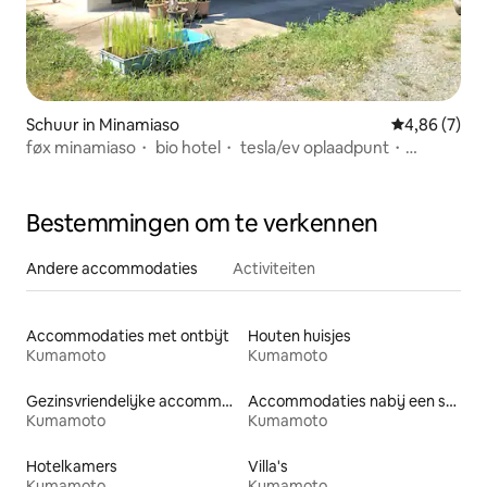
Schuur in Minamiaso
Gemiddelde b
4,86 (7)
føx minamiaso・ bio hotel・ tesla/ev oplaadpunt・
starlink
Bestemmingen om te verkennen
Andere accommodaties
Activiteiten
Accommodaties met ontbijt
Houten huisjes
Kumamoto
Kumamoto
Gezinsvriendelijke accommodaties
Accommodaties nabij een strand
Kumamoto
Kumamoto
Hotelkamers
Villa's
Kumamoto
Kumamoto