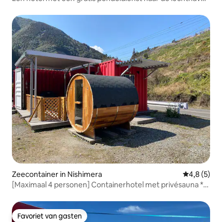
van Kumamoto
Zeecontainer in Nishimera
Gemiddelde 
4,8 (5)
[Maximaal 4 personen] Containerhotel met privésauna *
Rookvrij
Favoriet van gasten
Favoriet van gasten