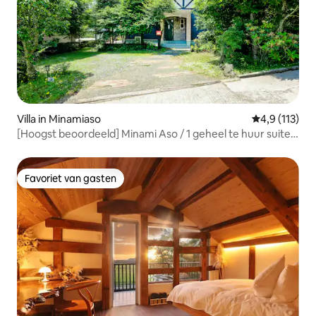
Villa in Minamiaso
Gemiddelde be
4,9 (113)
[Hoogst beoordeeld] Minami Aso / 1 geheel te huur suite
villa, op 1 minuut lopen van de hot spring! BBQ toegestaan,
huisdieren welkom, hoogste beoordeling
Favoriet van gasten
Favoriet van gasten