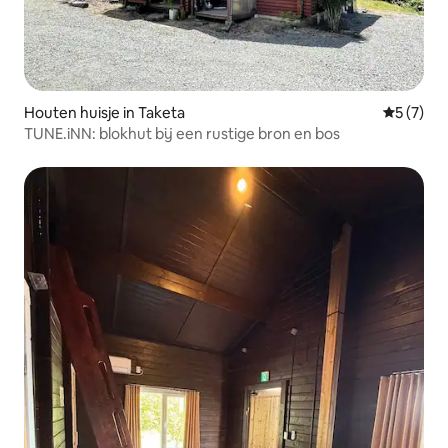
Houten huisje in Taketa
Gemiddeld
5 (7)
TUNE.iNN: blokhut bij een rustige bron en bos