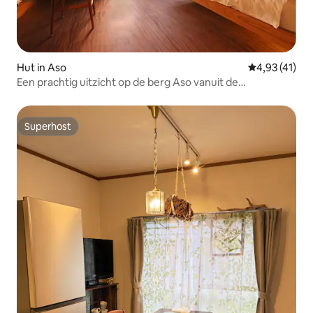
Hut in Aso
Gemiddelde be
4,93 (41)
Een prachtig uitzicht op de berg Aso vanuit de
slaapkamer. Verblijf in een rijstschuur met een
geschiedenis van 200 jaar
Superhost
Superhost