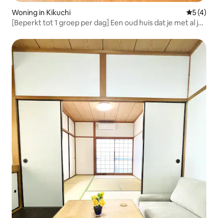
Woning in Kikuchi
Gemiddeld
5 (4)
[Beperkt tot 1 groep per dag] Een oud huis dat je met al je
zintuigen kunt ervaren | Een speciaal huis dat is omgeven
door de stilte en de natuur van de bergen