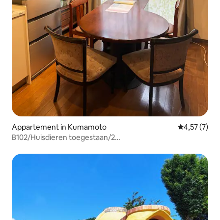
Appartement in Kumamoto
Gemiddelde b
4,57 (7)
B102/Huisdieren toegestaan/2
slaapkamers/Macrobiotisch ontbijt tegen betaling
beschikbaar