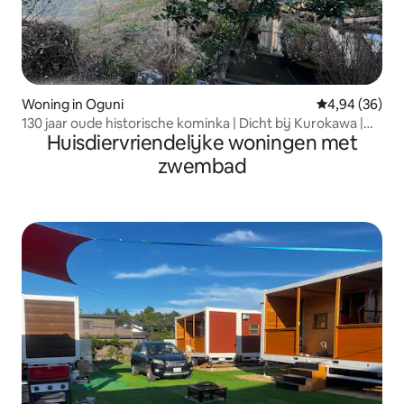
Woning in Oguni
Gemiddelde be
4,94 (36)
130 jaar oude historische kominka | Dicht bij Kurokawa |
Huisdiervriendelijke woningen met
Gids
zwembad