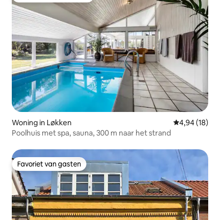
Woning in Løkken
Gemiddelde be
4,94 (18)
Poolhuis met spa, sauna, 300 m naar het strand
Favoriet van gasten
Favoriet van gasten