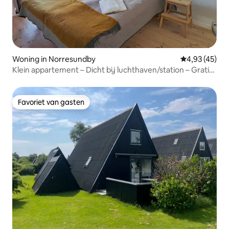
Woning in Norresundby
Gemiddelde be
4,93 (45)
Klein appartement – Dicht bij luchthaven/station – Gratis
parkeren
Favoriet van gasten
Favoriet van gasten