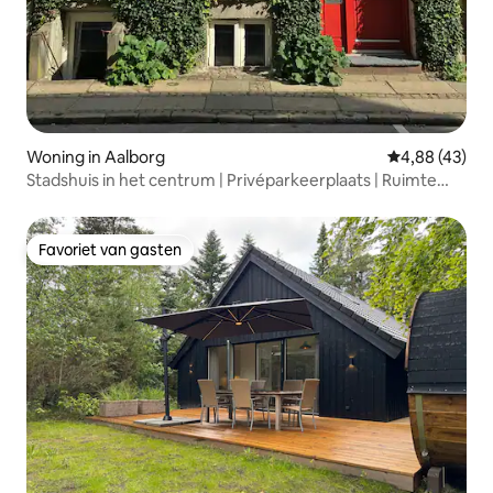
Woning in Aalborg
Gemiddelde be
4,88 (43)
Stadshuis in het centrum | Privéparkeerplaats | Ruimte
voor velen
Favoriet van gasten
Favoriet van gasten