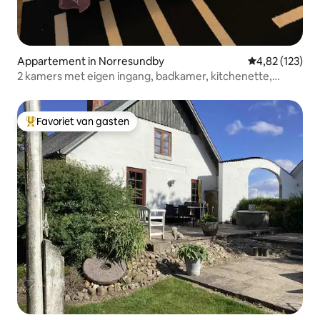
Appartement in Norresundby
Gemiddelde beo
4,82 (123)
2 kamers met eigen ingang, badkamer, kitchenette,
parkeerplaats
Favoriet van gasten
Topfavoriet van gasten