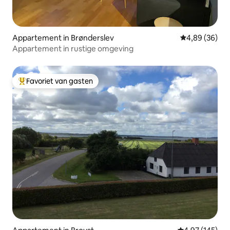
Appartement in Brønderslev
Gemiddelde be
4,89 (36)
Appartement in rustige omgeving
Favoriet van gasten
Topfavoriet van gasten