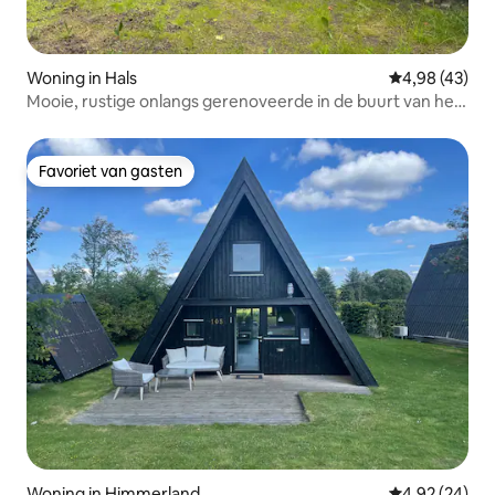
Woning in Hals
Gemiddelde be
4,98 (43)
Mooie, rustige onlangs gerenoveerde in de buurt van het
strand
Favoriet van gasten
Favoriet van gasten
Woning in Himmerland
Gemiddelde be
4,92 (24)