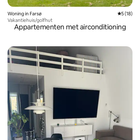
Woning in Farsø
Gemiddelde
5 (18)
Vakantiehuis/golfhut
Appartementen met airconditioning