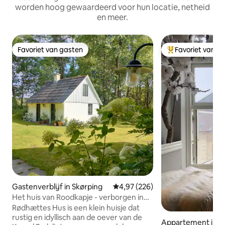
worden hoog gewaardeerd voor hun locatie, netheid
en meer.
Favoriet van gasten
Favoriet van g
Favoriet van gasten
Topfavoriet van 
Gastenverblijf in Skørping
Gemiddelde beoordeling van 4,97
4,97 (226)
Het huis van Roodkapje - verborgen in
het diepe, stille bos
Rødhættes Hus is een klein huisje dat
rustig en idyllisch aan de oever van de
Appartement in A