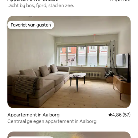
Dicht bij bos, fjord, stad en zee.
Favoriet van gasten
Favoriet van gasten
Appartement in Aalborg
Gemiddelde be
4,86 (57)
Centraal gelegen appartement in Aalborg