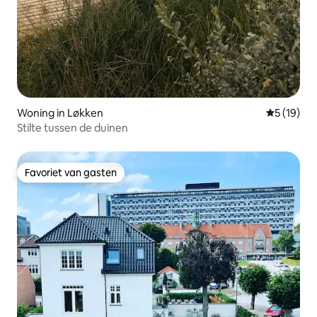
Woning in Løkken
Gemiddelde
5 (19)
Stilte tussen de duinen
Favoriet van gasten
Favoriet van gasten