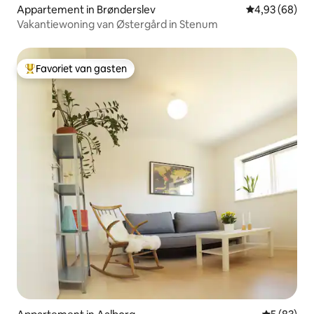
Appartement in Brønderslev
Gemiddelde be
4,93 (68)
Vakantiewoning van Østergård in Stenum
Favoriet van gasten
Topfavoriet van gasten