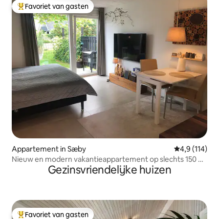
Favoriet van gasten
Topfavoriet van gasten
Appartement in Sæby
Gemiddelde be
4,9 (114)
Nieuw en modern vakantieappartement op slechts 150 m
Gezinsvriendelijke huizen
van de haven.
Favoriet van gasten
Topfavoriet van gasten