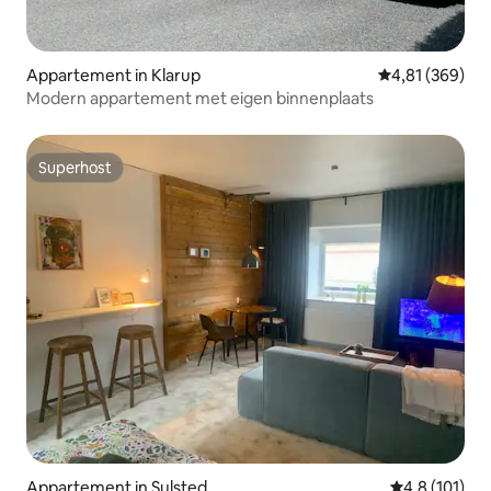
Appartement in Klarup
Gemiddelde beo
4,81 (369)
Modern appartement met eigen binnenplaats
Superhost
Superhost
Appartement in Sulsted
Gemiddelde be
4,8 (101)