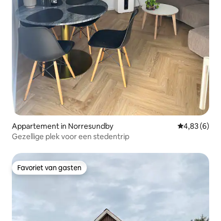
Appartement in Norresundby
Gemiddelde b
4,83 (6)
Gezellige plek voor een stedentrip
Favoriet van gasten
Favoriet van gasten