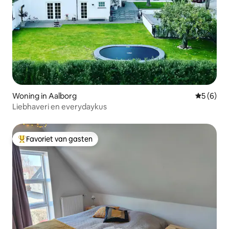
Woning in Aalborg
Gemiddeld
5 (6)
Liebhaveri en everydaykus
Favoriet van gasten
Topfavoriet van gasten