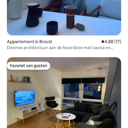
Appartement in Brovst
Gemiddelde be
4,88 (17)
Deense architectuur aan de Noordzee met sauna en
zwembad
Favoriet van gasten
Favoriet van gasten