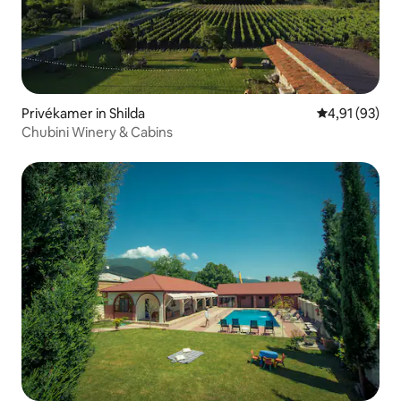
Privékamer in Shilda
Gemiddelde be
4,91 (93)
Chubini Winery & Cabins