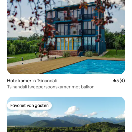
Hotelkamer in Tsinandali
Gemiddeld
5 (4)
Tsinandali tweepersoonskamer met balkon
Favoriet van gasten
Favoriet van gasten