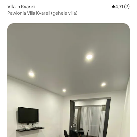
Villa in Kvareli
Gemiddelde 
4,71 (7)
Pawlonia Villa Kvareli (gehele villa)