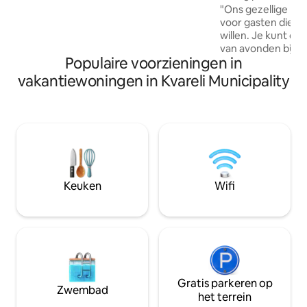
natuur van de drukte van de stad, om
"Ons gezellige pri
ziel en lichaam te ontspannen, om
voor gasten die ru
gezonde wandelingen te maken, om
willen. Je kunt o
paarden te berijden, om forel in de
van avonden bij he
bergrivier te verminderen
Populaire voorzieningen in
volledig uitgerus
genieten van de fr
vakantiewoningen in Kvareli Municipality
eigen tuin. Perfect
gezinnen en vriend
wat je nodig hebt
handdoeken, snelle
privéparkeergele
comfortabele ruim
komen. We zijn al
gasten en helpen j
Keuken
Wifi
je nodig hebt tijden
Gratis parkeren op
Zwembad
het terrein