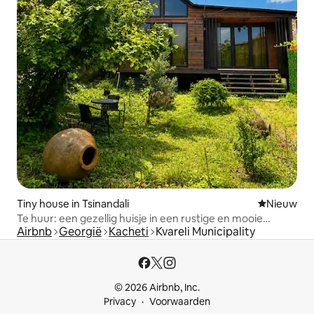
Tiny house in Tsinandali
Nieuwe ac
Nieuw
Te huur: een gezellig huisje in een rustige en mooie
Airbnb
Georgië
Kacheti
Kvareli Municipality
omgeving.
© 2026 Airbnb, Inc.
Privacy
Voorwaarden