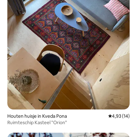
Houten huisje in Kveda Pona
Gemiddelde be
4,93 (14)
Ruimteschip Kasteel "Orion"