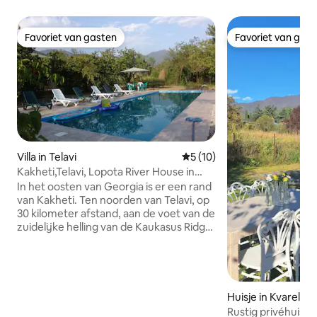
Favoriet van gasten
Favoriet van gas
Favoriet van gasten
Favoriet van gas
Villa in Telavi
Gemiddelde beoordeling van 
5 (10)
Kakheti,Telavi, Lopota River House in
Lapankuri
In het oosten van Georgia is er een rand
van Kakheti. Ten noorden van Telavi, op
30 kilometer afstand, aan de voet van de
zuidelijke helling van de Kaukasus Ridge,
tussen de twee bergrivieren Lopota en
Psha, strekt het dorp Lapankuri zich uit.
Unieke locatie in de kloof van beboste
bergen, kristalheldere lucht, stilte en
harmonie maken deze plek wenselijk
Huisje in Kvareli
voor liefhebbers om te ontspannen in de
Rustig privéhuisje.