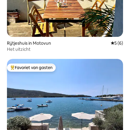
Rijtjeshuis in Motovun
Gemiddeld
5 (6)
Het uitzicht
Favoriet van gasten
Topfavoriet van gasten