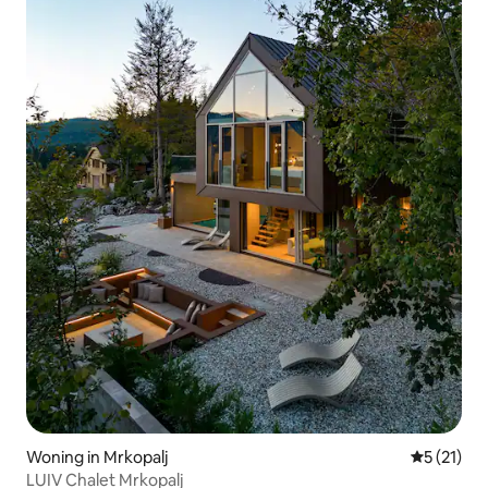
Woning in Mrkopalj
Gemiddelde
5 (21)
LUIV Chalet Mrkopalj