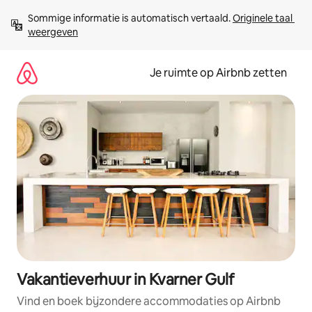
Ga
Sommige informatie is automatisch vertaald. 
Originele taal 
direct
weergeven
naar
inhoud
Je ruimte op Airbnb zetten
Vakantieverhuur in Kvarner Gulf
Vind en boek bijzondere accommodaties op Airbnb