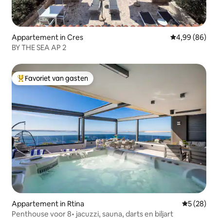
Appartement in Cres
Gemiddelde be
4,99 (86)
BY THE SEA AP 2
Favoriet van gasten
Topfavoriet van gasten
Appartement in Rtina
Gemiddelde
5 (28)
Penthouse voor 8• jacuzzi, sauna, darts en biljart