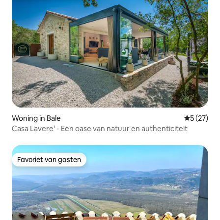
Woning in Bale
Gemiddelde
5 (27)
Casa Lavere' - Een oase van natuur en authenticiteit
Favoriet van gasten
Favoriet van gasten