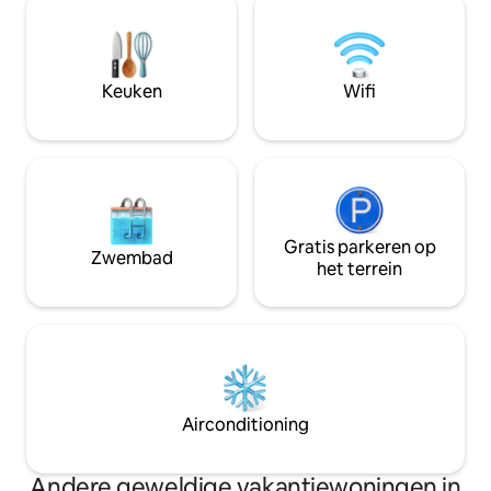
(1,2 mijl) van alle voorzieningen. Het is
grote badkamer. H
gelegen in het centrum van Istrië,
oppervlakte van 1
waardoor het een uitstekende
eeuwenoude bome
uitvalsbasis is om het hele schiereiland te
kunnen bieden teg
Keuken
Wifi
verkennen. Overdekte parkeerplaats
twee tuinen met 
voor 2 auto 's.
beschikbaar.
Gratis parkeren op
Zwembad
het terrein
Airconditioning
Andere geweldige vakantiewoningen in