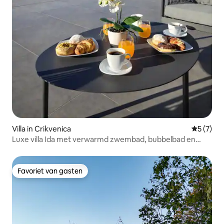
Villa in Crikvenica
Gemiddeld
5 (7)
Luxe villa Ida met verwarmd zwembad, bubbelbad en
sauna
Favoriet van gasten
Favoriet van gasten