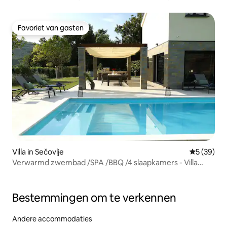
Favoriet van gasten
Favoriet van gasten
Villa in Sečovlje
Gemiddelde
5 (39)
Verwarmd zwembad /SPA /BBQ /4 slaapkamers - Villa
Olivetum
Bestemmingen om te verkennen
Andere accommodaties