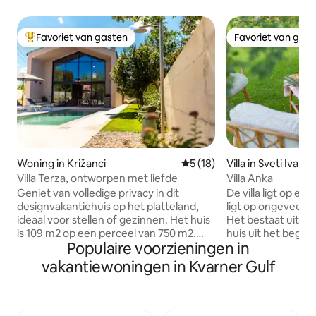
Favoriet van gasten
Favoriet van gas
Topfavoriet van gasten
Favoriet van gas
Woning in Križanci
Gemiddelde beoordeling van 
5 (18)
Villa in Sveti Ivan
Villa Terza, ontworpen met liefde
Villa Anka
Geniet van volledige privacy in dit
De villa ligt op ee
designvakantiehuis op het platteland,
ligt op ongeveer 
ideaal voor stellen of gezinnen. Het huis
Het bestaat uit e
is 109 m2 op een perceel van 750 m2.
huis uit het begin
Populaire voorzieningen in
Het huis biedt twee comfortabele
een nieuw deel, 
slaapkamers met een badkamer, een
grote glazen oppe
vakantiewoningen in Kvarner Gulf
woonkamer, een volledig uitgeruste
interieur van het 
keuken en een prachtige buitenruimte
buitenkant. In het
met een gasbarbecue en een verwarmd
is een slaapkamer 
bubbelbad. Het huis ligt op 2 kilometer
een woonkamer m