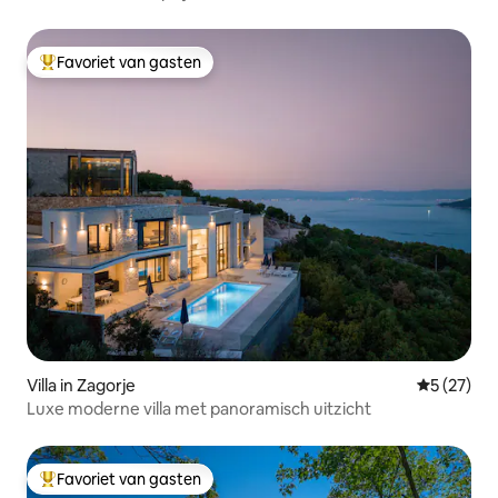
Favoriet van gasten
Topfavoriet van gasten
Villa in Zagorje
Gemiddelde
5 (27)
Luxe moderne villa met panoramisch uitzicht
Favoriet van gasten
Topfavoriet van gasten