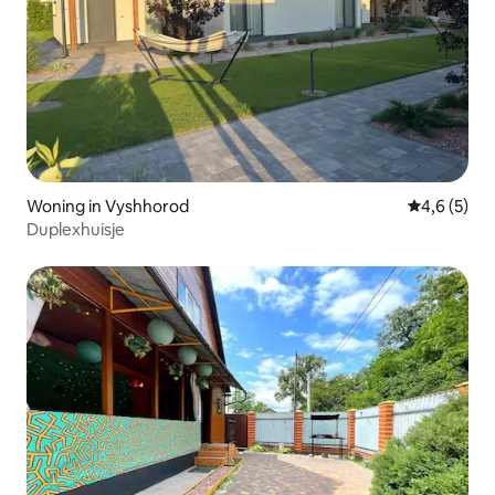
Woning in Vyshhorod
Gemiddelde 
4,6 (5)
Duplexhuisje