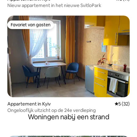
Nieuw appartement in het nieuwe SvitloPark
Favoriet van gasten
Favoriet van gasten
Appartement in Kyiv
Gemiddelde
5 (32)
Ongelooflijk uitzicht op de 24e verdieping
Woningen nabij een strand