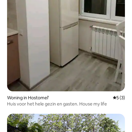
Woning in Hostomel'
Gemiddeld
5 (3)
Huis voor het hele gezin en gasten. House my life