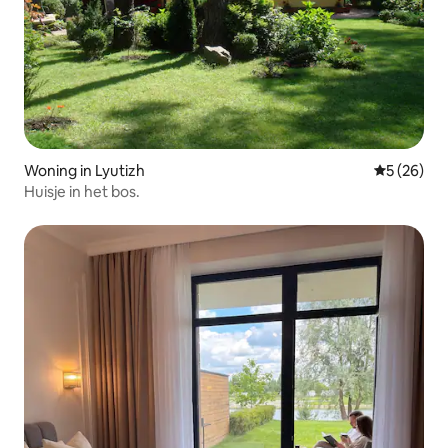
Woning in Lyutizh
Gemiddelde
5 (26)
Huisje in het bos.