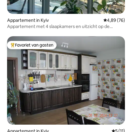
Appartement in Kyiv
Gemiddelde be
4,89 (76)
Appartement met 4 slaapkamers en uitzicht op de
Dnieper
Favoriet van gasten
Topfavoriet van gasten
Appartement in Kyiv
Gemiddeld
5 (11)