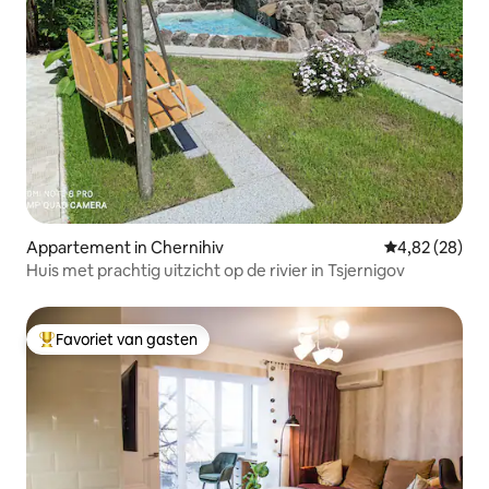
Appartement in Chernihiv
Gemiddelde be
4,82 (28)
Huis met prachtig uitzicht op de rivier in Tsjernigov
Favoriet van gasten
Topfavoriet van gasten