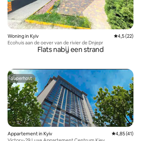
Woning in Kyiv
Gemiddelde b
4,5 (22)
Ecohuis aan de oever van de rivier de Dnjepr
Flats nabij een strand
Superhost
Superhost
Appartement in Kyiv
Gemiddelde be
4,85 (41)
Victory-29 Luxe Appartement Centrum Kiev