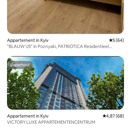
Appartement in Kyiv
Gemiddelde
5 (64)
"BLAUW IJS" in Poznyaki, PATRIOTICA Residentieel
Complex
Superhost
Superhost
Appartement in Kyiv
Gemiddelde be
4,87 (68)
VICTORY LUXE APPARTEMENTENCENTRUM