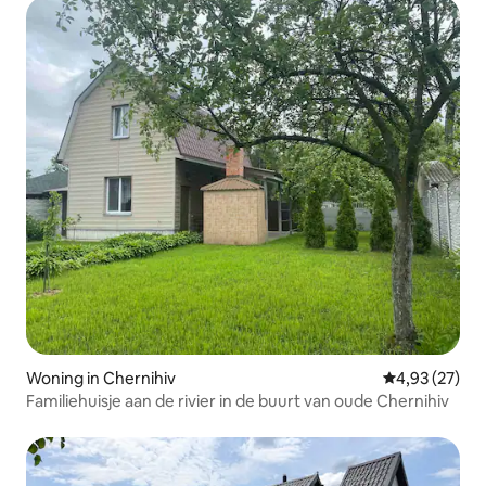
Woning in Chernihiv
Gemiddelde be
4,93 (27)
Familiehuisje aan de rivier in de buurt van oude Chernihiv