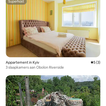
Superhost
Superhost
Appartement in Kyiv
Gemiddeld
5 (3)
3 slaapkamers aan Obolon Riverside