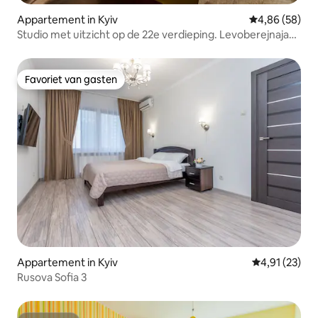
Appartement in Kyiv
Gemiddelde be
4,86 (58)
Studio met uitzicht op de 22e verdieping. Levoberejnaja
metro
Favoriet van gasten
Favoriet van gasten
Appartement in Kyiv
Gemiddelde be
4,91 (23)
Rusova Sofia 3