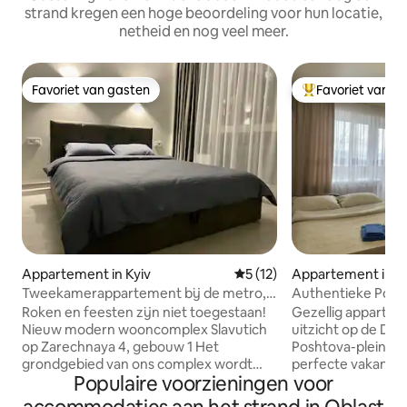
strand kregen een hoge beoordeling voor hun locatie,
netheid en nog veel meer.
Favoriet van gasten
Favoriet van g
Favoriet van gasten
Topfavoriet van 
Appartement in Kyiv
Gemiddelde beoordeling van 
5 (12)
Appartement in K
Tweekamerappartement bij de metro,
Authentieke Podil
wooncomplex Slavutych bij de rivier
comfort in het ou
Roken en feesten zijn niet toegestaan!
Gezellig apparte
Nieuw modern wooncomplex Slavutich
uitzicht op de Dni
op Zarechnaya 4, gebouw 1 Het
Poshtova-plein! D
grondgebied van ons complex wordt
perfecte vakantie 
Populaire voorzieningen voor
bewaakt. Verdieping 13 van 33. Ons huis
met een adembenem
heeft 4 passagiersliften en 1 vracht. De
wacht dit charma