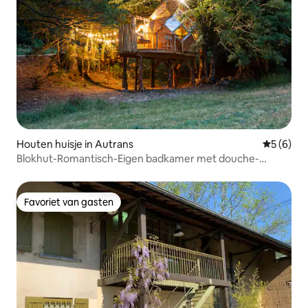
Houten huisje in Autrans
Gemiddeld
5 (6)
Blokhut-Romantisch-Eigen badkamer met douche-
Terras-Per
Favoriet van gasten
Favoriet van gasten