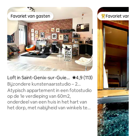
Favoriet van gasten
Favoriet van g
Favoriet van gasten
Topfavoriet van 
Loft in Saint-Genix-sur-Guier
Gemiddelde beoordeling van 4,9
4,9 (113)
s
Bijzondere kunstenaarsstudio – 2
personen
Atypisch appartement in een fotostudio
op de 1e verdieping van 60m2,
onderdeel van een huis in het hart van
het dorp, met nabijheid van winkels te
voet, apotheek, Vival, 2 bars en 4
restaurants, pizzeria, enz., evenals de
natuur binnen handbereik morgen.
Appartement onafhankelijk van het