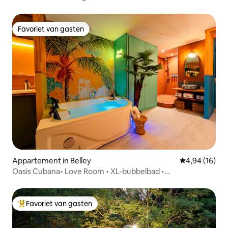
Favoriet van gasten
Favoriet van gasten
Appartement in Belley
Gemiddelde be
4,94 (16)
Oasis Cubana• Love Room • XL-bubbelbad •
Reuzenscherm
Favoriet van gasten
Topfavoriet van gasten