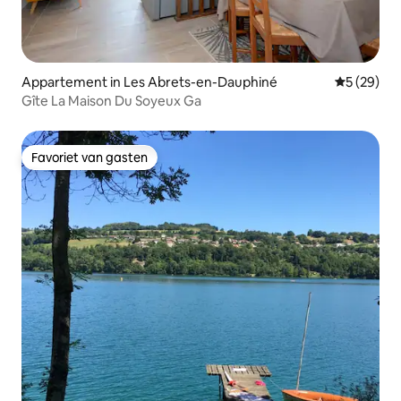
Appartement in Les Abrets-en-Dauphiné
Gemiddelde
5 (29)
Gîte La Maison Du Soyeux Ga
Favoriet van gasten
Favoriet van gasten