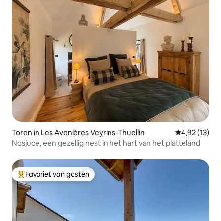
Toren in Les Avenières Veyrins-Thuellin
Gemiddelde be
4,92 (13)
Nosjuce, een gezellig nest in het hart van het platteland
Favoriet van gasten
Topfavoriet van gasten