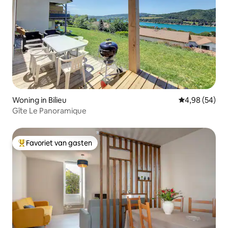
Woning in Bilieu
Gemiddelde be
4,98 (54)
Gîte Le Panoramique
Favoriet van gasten
Topfavoriet van gasten