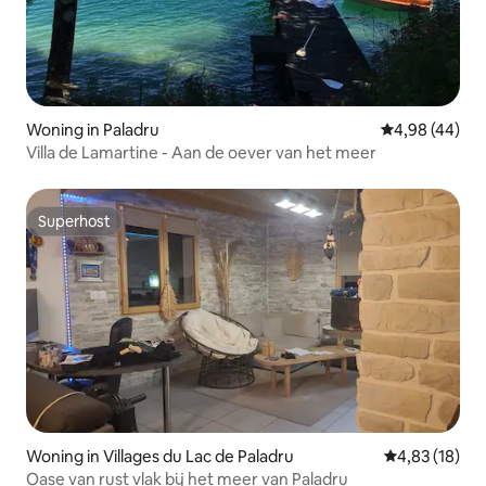
Woning in Paladru
Gemiddelde be
4,98 (44)
Villa de Lamartine - Aan de oever van het meer
Superhost
Superhost
Woning in Villages du Lac de Paladru
Gemiddelde be
4,83 (18)
Oase van rust vlak bij het meer van Paladru