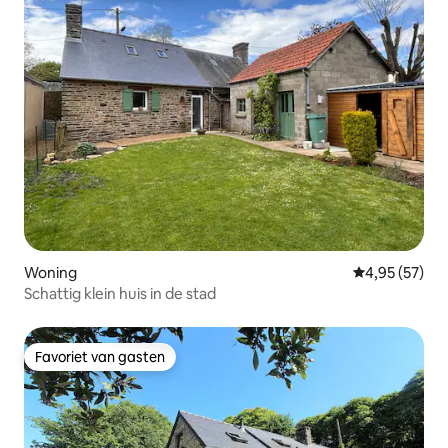
Woning
Gemiddelde be
4,95 (57)
Schattig klein huis in de stad
Favoriet van gasten
Favoriet van gasten