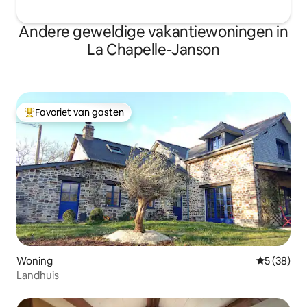
Andere geweldige vakantiewoningen in
La Chapelle-Janson
Favoriet van gasten
Topfavoriet van gasten
Woning
Gemiddelde
5 (38)
Landhuis