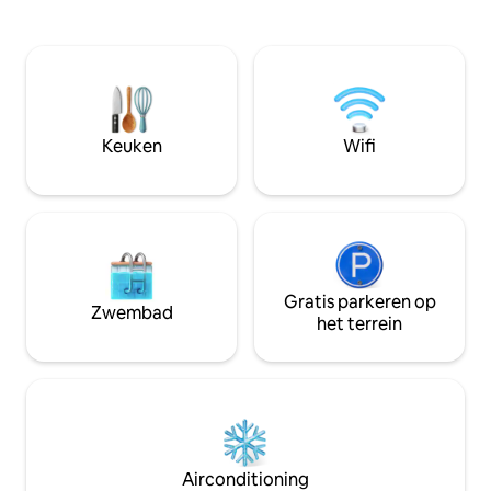
geschiedenis. Je wordt
vrienden. Het appartement is ideaal
ondergedompeld in het hart van de
gelegen voor gema
natuur in een bosrijk park van 1 hectare,
must-see beziens
vanwaar veel wandelingen vertrekken
Fougères en verde
en ligt op 200 m van de GR34. Een
Pays de la Loire e
perfecte ontspanningsruimte voor 1
stage of 1 verblijf. Moet je de batterijen
Keuken
Wifi
opnieuw laden? Je bent bij ons aan het
juiste adres!
Gratis parkeren op
Zwembad
het terrein
Airconditioning