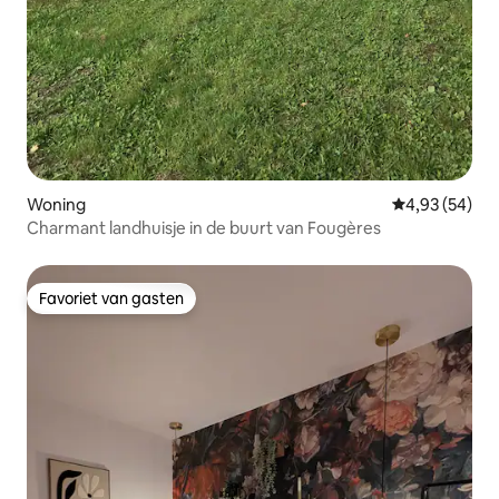
Woning
Gemiddelde be
4,93 (54)
Charmant landhuisje in de buurt van Fougères
Favoriet van gasten
Favoriet van gasten