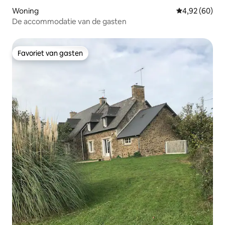
Woning
Gemiddelde be
4,92 (60)
De accommodatie van de gasten
Favoriet van gasten
Favoriet van gasten