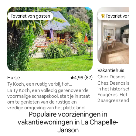
Favoriet van gasten
Favoriet van g
Favoriet van gasten
Topfavoriet van 
Vakantiehuis
Chez Desnos
Huisje
Gemiddelde beoordeling van 4,9
4,99 (87)
Chez Desnos is e
Ty Kozh, een rustig verblijf of
in het historisch
tussenstop
La Ty Kozh, een volledig gerenoveerde
Fougères. Het heeft een eigen opgang,
voormalige schaapskooi, stelt je in staat
2 aangrenzende s
om te genieten van de rustige en
open woonkamer. Slechts vier minute
vredige omgeving van het platteland
lopen van het mid
Populaire voorzieningen in
van Upper Brittany. La Chapelle Janson
op twee minuten v
ligt aan de poorten van Fougeres, een
vakantiewoningen in La Chapelle-
boerenmarkt. Een perfecte plek om te
duizend jaar oude stad die is
Janson
genieten van winke
geclassificeerd als een stad van kunst en
gewoon te ontspa