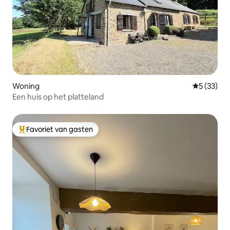
Woning
Gemiddelde
5 (33)
Een huis op het platteland
Favoriet van gasten
Topfavoriet van gasten