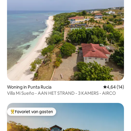
Woning in Punta Rucia
Gemiddelde be
4,64 (14)
Villa Mi Sueño - AAN HET STRAND - 3 KAMERS - AIRCO
Favoriet van gasten
Topfavoriet van gasten