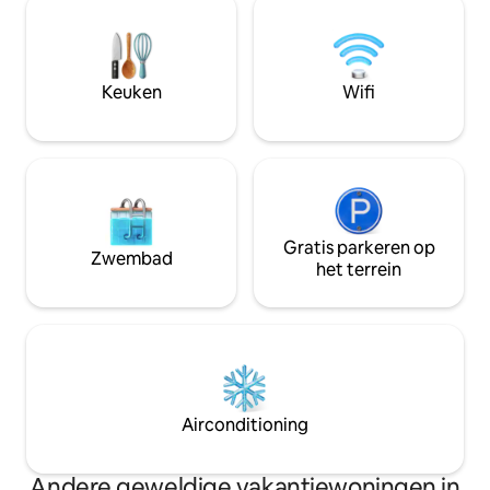
nachten, Slechts 4 minuten naar het
Arena, ATV-tocht
prachtige Sosua Beach, Alicia Beach,
tochten. Maak blijvende herinneringen
restaurants/bars, beste locatie!- dicht
en ontspan in het p
bij iedereen! 5 minuten naar de
waar elk detail is
Keuken
Wifi
luchthaven POP en 15 minuten naar de
comfort en plezier
golfbaan Playa Dorado.
Gratis parkeren op
Zwembad
het terrein
Airconditioning
Andere geweldige vakantiewoningen in