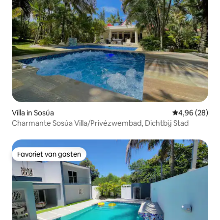
Villa in Sosúa
Gemiddelde be
4,96 (28)
Charmante Sosúa Villa/Privézwembad, Dichtbij Stad
Favoriet van gasten
Favoriet van gasten