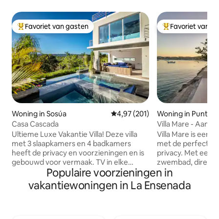
Favoriet van gasten
Favoriet van g
Topfavoriet van gasten
Topfavoriet van 
Woning in Sosúa
Gemiddelde beoordeling van 4,97
4,97 (201)
Woning in Punta R
Casa Cascada
Villa Mare - Aan d
Ultieme Luxe Vakantie Villa! Deze villa
Villa Mare is een lu
met 3 slaapkamers en 4 badkamers
met de perfecte m
heeft de privacy en voorzieningen en is
privacy. Met een 
gebouwd voor vermaak. TV in elke
zwembad, directe
Populaire voorzieningen in
kamer. Biljarttafel, 24-uursbeveiliging.
strand en een prac
Geniet van een prachtig uitzicht vanaf
oceaan is het idea
vakantiewoningen in La Ensenada
de infinity pool en jacuzzi. Voor een
groepen die willen on
geweldige ervaring is deze villa het!
van het gemak van
Geen schoonmaakkosten, gratis
schoonmaak, de ch
schoonmaakservice voor meer dan 3
aan spannende exc