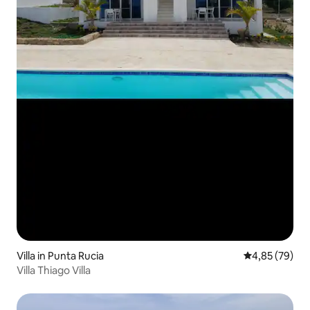
Villa in Punta Rucia
Gemiddelde be
4,85 (79)
Villa Thiago Villa