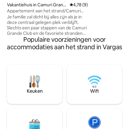
bevorderen met be
Vakantiehuis in Camuri Grand
Gemiddelde beoordeling van 4,
4,78 (9)
behoud en de bes
e
Appartement aan het strand/Camurí
zeeschildpadden di
Grande
Je familie zal dicht bij alles zijn als je in
broeden, het milie
deze centraal gelegen plek verblijft.
ervan, waar we ee
Slechts een paar stappen van de Camurí
hebben, en waarbi
Grande Club en de favoriete stranden
duurzame en duur
Populaire voorzieningen voor
aan de kust ( Playa Pelua, Playa
culturele ontwikke
Pantaleta) en zeer dicht bij Los Caracas,
accommodaties aan het strand in Vargas
gemeenschappen in
Anare en Care. Het is gelegen in een
economie integre
exclusief, klein en familiegebouw met
een rustige sfeer. Het appartement is
van het type studio en heeft een
slaapbank voor twee personen, een
metselwerk, een uitgeruste keuken,
een badkamer, een comfortabel balkon
met eettafel en ruimte voor een
Keuken
Wifi
hangmat