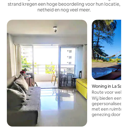
strand kregen een hoge beoordeling voor hun locatie,
netheid en nog veel meer.
Woning in La Saba
Route voor welzij
Cundeamor
Wij bieden een un
gepersonaliseerde 
met een ruimte vo
genezing door con
en therapeutische
we training en b