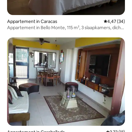
Appartement in Caracas
Gemiddelde be
4,47 (34)
Appartement in Bello Monte, 115 m², 3 slaapkamers, dicht
bij Meliá CCS