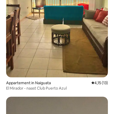
Appartement in Naiguata
Gemiddelde b
4,15 (13)
El Mirador - naast Club Puerto Azul