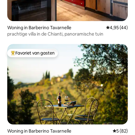
Woning in Barberino Tavarnelle
Gemiddelde be
4,95 (44)
prachtige villa in de Chianti, panoramische tuin
Favoriet van gasten
Topfavoriet van gasten
Woning in Barberino Tavarnelle
Gemiddelde
5 (82)