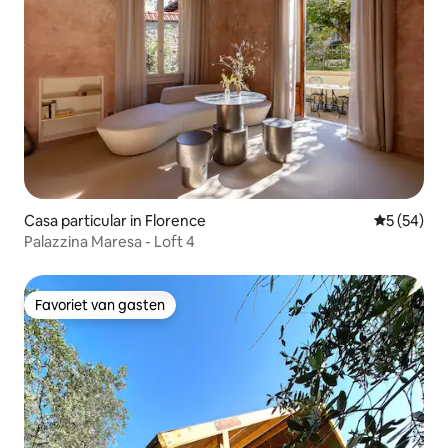
Casa particular in Florence
Gemiddelde
5 (54)
Palazzina Maresa - Loft 4
Favoriet van gasten
Favoriet van gasten