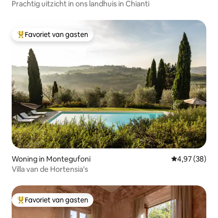
Prachtig uitzicht in ons landhuis in Chianti
Favoriet van gasten
Topfavoriet van gasten
Woning in Montegufoni
Gemiddelde be
4,97 (38)
Villa van de Hortensia's
Favoriet van gasten
Topfavoriet van gasten