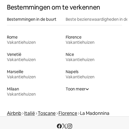
Bestemmingen om te verkennen
Bestemmingen in de buurt
Beste bezienswaardigheden in de
Rome
Florence
Vakantiehuizen
Vakantiehuizen
Venetië
Nice
Vakantiehuizen
Vakantiehuizen
Marseille
Napels
Vakantiehuizen
Vakantiehuizen
Milaan
Toon meer
Vakantiehuizen
Airbnb
Italië
Toscane
Florence
La Madonnina