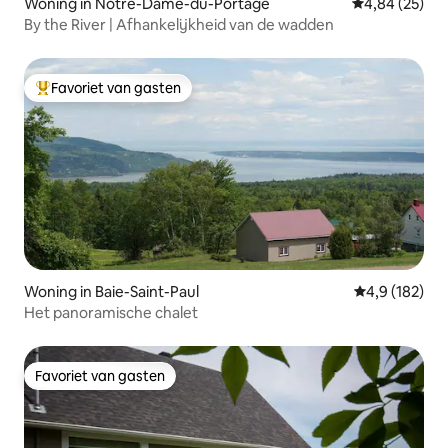
Woning in Notre-Dame-du-Portage
Gemiddelde be
4,84 (25)
By the River | Afhankelijkheid van de wadden
Favoriet van gasten
Topfavoriet van gasten
Woning in Baie-Saint-Paul
Gemiddelde be
4,9 (182)
Het panoramische chalet
Favoriet van gasten
Favoriet van gasten