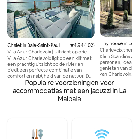
Tiny house in Les
Chalet in Baie-Saint-Paul
Gemiddelde beoordeling van 4,94
4,94 (102)
nts
Charlevoix thermi
Villa Azur Charlevoix | Uitzicht op drie
natuur!
Klein Scandinavis
verdiepingen
Villa Azur Charlevoix ligt op een klif met
personen, ideaal 
een prachtig uitzicht op de rivier en
genieten van de 
biedt een perfecte combinatie van
van Charlevoix. H
comfort en nabijheid van de natuur. De
circuit (bubbelba
Populaire voorzieningen voor
panoramische ramen stellen je in staat
intiem en midden i
om ten volle te genieten van de
accommodaties met een jacuzzi in La
uitzicht uit op de
schoonheid van de omliggende
Malbaie
de bergen in de v
landschappen op 3 verdiepingen, terwijl
apparatuur is aan
het warme interieur van het chalet je
is absolute airco 
uitnodigt om te ontspannen. 5 minuten
open conceptontw
van het centrum van Baie Saint-Paul 25
voor een meeslepe
minuten van het Massif de Charlevoix 40
natuur: grote ra
minuten van Manoir Richelieu (Casino &
douche. Toegang 
golf) CITQ: 222238 (vervalt op
500 m.