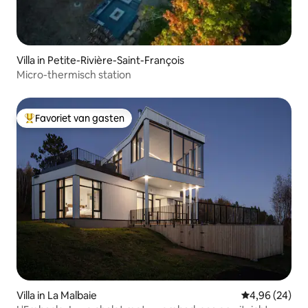
Villa in Petite-Rivière-Saint-François
Micro-thermisch station
Favoriet van gasten
Topfavoriet van gasten
Villa in La Malbaie
Gemiddelde be
4,96 (24)