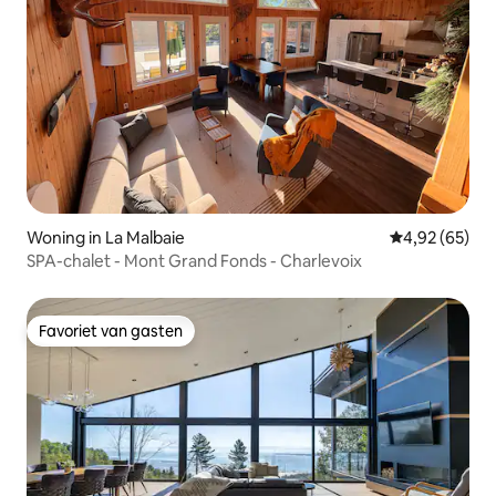
Woning in La Malbaie
Gemiddelde be
4,92 (65)
SPA-chalet - Mont Grand Fonds - Charlevoix
Favoriet van gasten
Favoriet van gasten