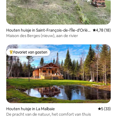
Houten huisje in Saint-François-de-l'Île-d'Orléa
Gemiddelde be
4,78 (18)
ns
Maison des Berges (nieuw), aan de rivier
Favoriet van gasten
Topfavoriet van gasten
Houten huisje in La Malbaie
Gemiddelde
5 (33)
De pracht van de natuur, het comfort van thuis