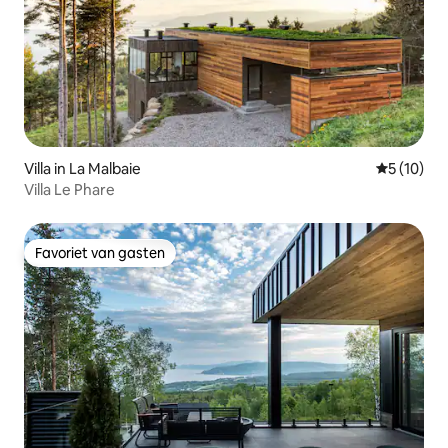
Villa in La Malbaie
Gemiddelde
5 (10)
Villa Le Phare
Favoriet van gasten
Favoriet van gasten