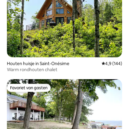
Houten huisje in Saint-Onésime
Gemiddelde be
4,9 (144)
Warm rondhouten chalet
Favoriet van gasten
Favoriet van gasten