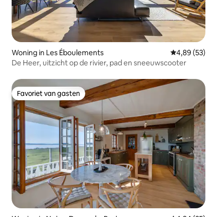
Woning in Les Éboulements
Gemiddelde be
4,89 (53)
De Heer, uitzicht op de rivier, pad en sneeuwscooter
Favoriet van gasten
Favoriet van gasten