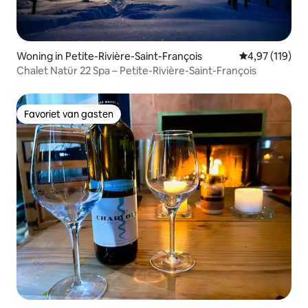
Woning in Petite-Rivière-Saint-François
Gemiddelde beo
4,97 (119)
Chalet Natür 22 Spa – Petite-Rivière-Saint-François
Favoriet van gasten
Favoriet van gasten