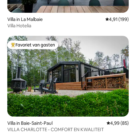
Villa in La Malbaie
Gemiddelde beo
4,91 (199)
Villa Hotelia
Favoriet van gasten
Topfavoriet van gasten
Villa in Baie-Saint-Paul
Gemiddelde be
4,99 (85)
VILLA CHARLOTTE - COMFORT EN KWALITEIT