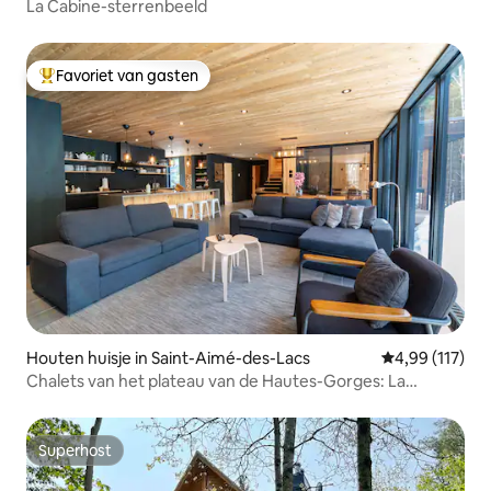
La Cabine-sterrenbeeld
Favoriet van gasten
Topfavoriet van gasten
Houten huisje in Saint-Aimé-des-Lacs
Gemiddelde beo
4,99 (117)
Chalets van het plateau van de Hautes-Gorges: La
Cabane
Superhost
Superhost