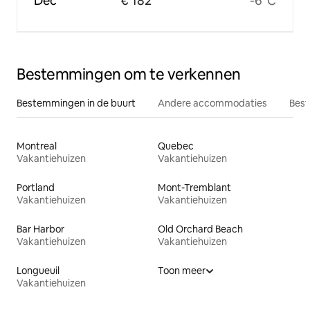
Dec
€ 182
-6°C
Bestemmingen om te verkennen
Bestemmingen in de buurt
Andere accommodaties
Best
Montreal
Quebec
Vakantiehuizen
Vakantiehuizen
Portland
Mont-Tremblant
Vakantiehuizen
Vakantiehuizen
Bar Harbor
Old Orchard Beach
Vakantiehuizen
Vakantiehuizen
Longueuil
Toon meer
Vakantiehuizen