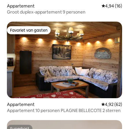
Appartement
Gemiddelde be
4,94 (16)
Groot duplex-appartement 9 personen
Favoriet van gasten
Favoriet van gasten
Appartement
Gemiddelde be
4,92 (62)
Appartement 10 personen PLAGNE BELLECOTE 2 sterren
Superhost