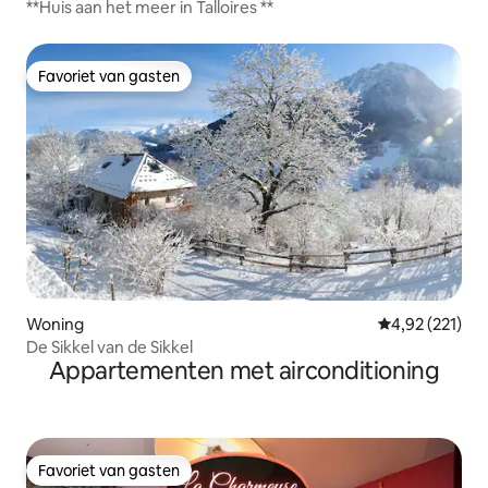
**Huis aan het meer in Talloires **
Favoriet van gasten
Favoriet van gasten
Woning
Gemiddelde beo
4,92 (221)
De Sikkel van de Sikkel
Appartementen met airconditioning
Favoriet van gasten
Favoriet van gasten