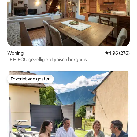
Woning
Gemiddelde beo
4,96 (276)
LE HIBOU gezellig en typisch berghuis
Favoriet van gasten
Favoriet van gasten