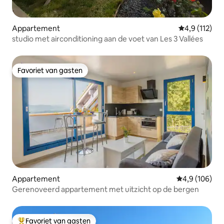
Appartement
Gemiddelde be
4,9 (112)
studio met airconditioning aan de voet van Les 3 Vallées
Favoriet van gasten
Favoriet van gasten
Appartement
Gemiddelde be
4,9 (106)
Gerenoveerd appartement met uitzicht op de bergen
Favoriet van gasten