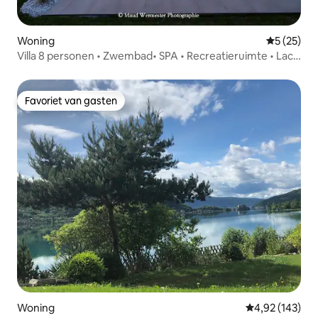
Woning
Gemiddelde
5 (25)
Villa 8 personen • Zwembad• SPA • Recreatieruimte • Lac
Annecy
Favoriet van gasten
Favoriet van gasten
Woning
Gemiddelde beo
4,92 (143)