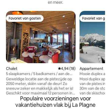
en meer.
Favoriet van gasten
Favoriet van gas
Favoriet van gasten
Favoriet van gas
Chalet
Gemiddelde beoordeling van 4,9
4,94 (18)
Appartement
5 slaapkamers / 5 badkamers / aan de
Mooie duplex aan d
piste / sneeuwzeker op 2050 m
linnengoed inbeg
Geweldige locatie aan de pistezijde op
Mooi duplex appa
2050 meter, skiën vanaf de deur! Zo
van de pistes in P
sneeuw zeker en makkelijk als het er is!
30m van de stoeltj
Geschikt voor maximaal 12 personen in 5
van de skischool (
Populaire voorzieningen voor
slaapkamers+ 5 badkamers - ideaal voor
skilift), op vijf m
groepen, vrienden en gezinnen. Gratis
winkels. Het appa
vakantiehuizen vlak bij La Plagne
parkeren, smart-tv en wifi. Echt dichtbij
de 3e en bovenste