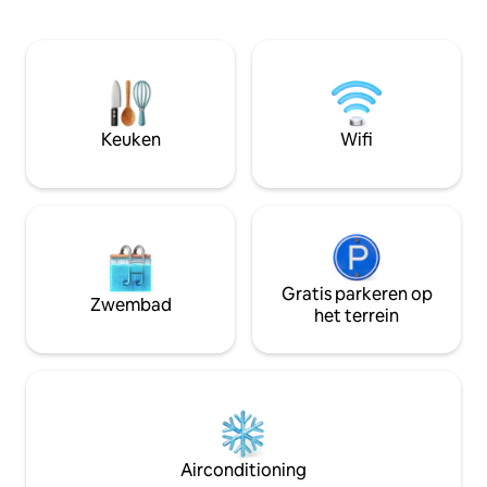
& gemakkelijke toegang tot skischool,
chalet residentie, 
piste, restaurants, bars & winkels.
Rustig - Uitzonderl
Comfortabel & gezellig, goed uitgerust,
Mont Blanc vanui
skikamer & laarsdrogers! Naast gratis
grote hoekbalkon 
telecabine naar Plagne Centre.
gezien. Bedden o
Opzetten met alles wat je mogelijk
aankomst, handd
nodig zou kunnen hebben tijdens je
inbegrepen. Volle
Keuken
Wifi
skivakantie!
november 2024
Gratis parkeren op
Zwembad
het terrein
Airconditioning