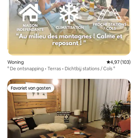
Woning
Gemiddelde beo
4,97 (103)
° De ontsnapping • Terras • Dichtbij stations / Cols °
Favoriet van gasten
Favoriet van gasten