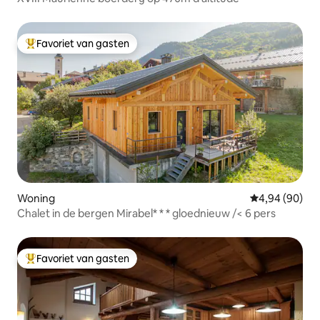
Favoriet van gasten
Topfavoriet van gasten
Woning
Gemiddelde be
4,94 (90)
Chalet in de bergen Mirabel* * * gloednieuw /< 6 pers
Favoriet van gasten
Topfavoriet van gasten