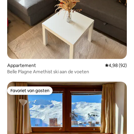
Appartement
Gemiddelde be
4,98 (92)
Belle Plagne Amethist ski aan de voeten
Favoriet van gasten
Favoriet van gasten