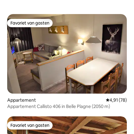
Favoriet van gasten
Favoriet van gasten
Appartement
Gemiddelde be
4,91 (78)
Appartement Callisto 406 in Belle Plagne (2050 m)
Favoriet van gasten
Favoriet van gasten