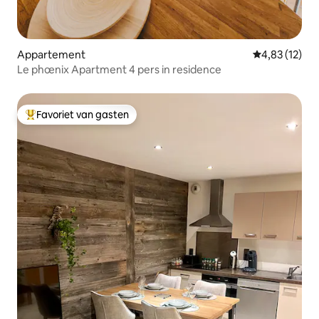
Appartement
Gemiddelde be
4,83 (12)
Le phœnix Apartment 4 pers in residence
Favoriet van gasten
Topfavoriet van gasten