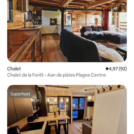
Chalet
Gemiddelde be
4,97 (92)
Chalet de la Forêt - Aan de pistes Plagne Centre
Superhost
Superhost