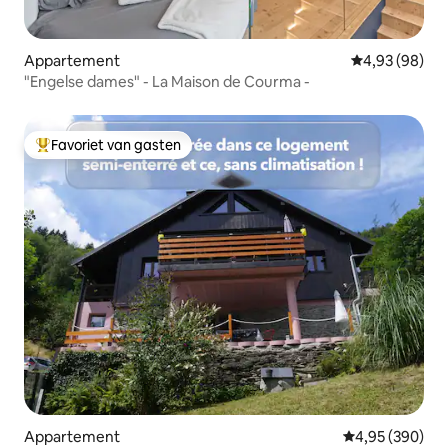
Appartement
Gemiddelde be
4,93 (98)
"Engelse dames" - La Maison de Courma -
Favoriet van gasten
Topfavoriet van gasten
Appartement
Gemiddelde beo
4,95 (390)