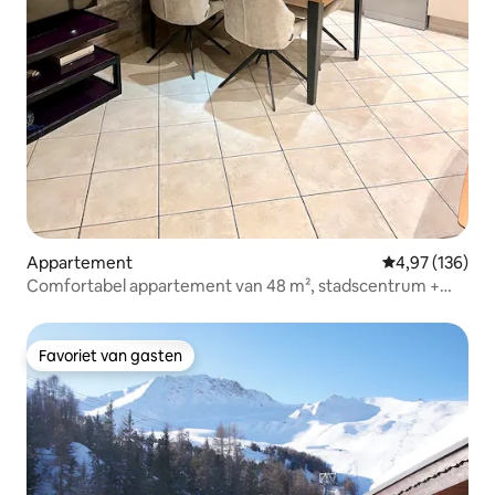
Appartement
Gemiddelde beo
4,97 (136)
Comfortabel appartement van 48 m², stadscentrum +
afgesloten garage
Favoriet van gasten
Favoriet van gasten