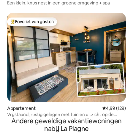
Een klein, knus nest in een groene omgeving + spa
Favoriet van gasten
Topfavoriet van gasten
Appartement
Gemiddelde beo
4,99 (129)
Vrijstaand, rustig gelegen met tuin en uitzicht op de
Andere geweldige vakantiewoningen
bergen
nabij La Plagne