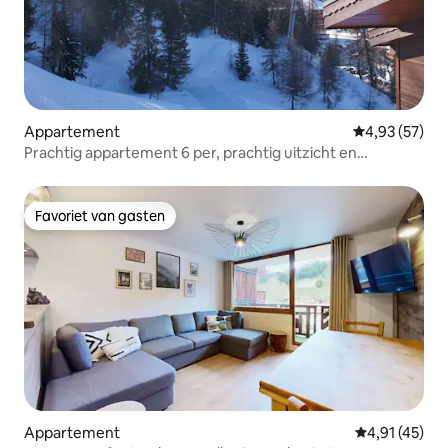
Appartement
Gemiddelde be
4,93 (57)
Prachtig appartement 6 per, prachtig uitzicht en
zwembad
Favoriet van gasten
Favoriet van gasten
Appartement
Gemiddelde be
4,91 (45)