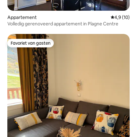
Appartement
Gemiddelde b
4,9 (10)
Volledig gerenoveerd appartement in Plagne Centre
Favoriet van gasten
Favoriet van gasten