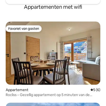
Appartementen met wifi
Favoriet van gasten
Favoriet van gasten
Appartement
Gemiddeld
5 (6)
Rocliss – Gezellig appartement op 5 minuten van de
skiliften