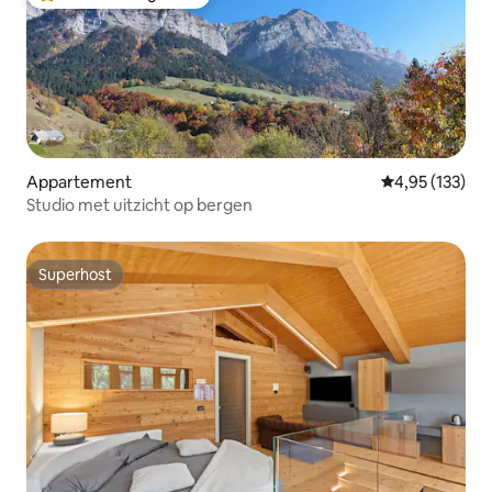
Topfavoriet van gasten
Appartement
Gemiddelde beo
4,95 (133)
Studio met uitzicht op bergen
Superhost
Superhost