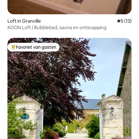
Loft in Granville
Gemiddelde
5 (13)
KOON Loft | Bubblebad, sauna en ontsnapping
Favoriet van gasten
Topfavoriet van gasten