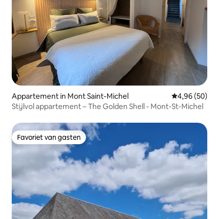
Appartement in Mont Saint-Michel
Gemiddelde be
4,96 (50)
Stijlvol appartement – The Golden Shell - Mont-St-Michel
Favoriet van gasten
Favoriet van gasten