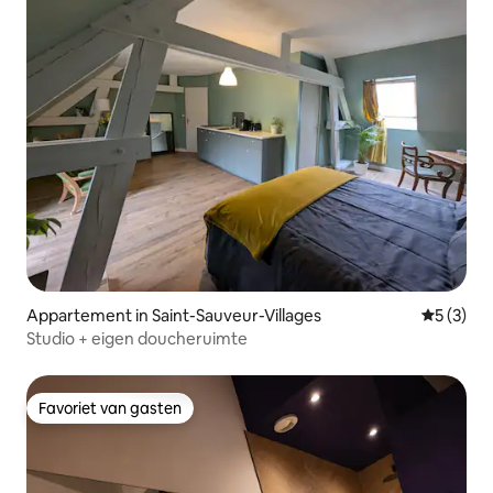
Appartement in Saint-Sauveur-Villages
Gemiddeld
5 (3)
Studio + eigen doucheruimte
Favoriet van gasten
Favoriet van gasten