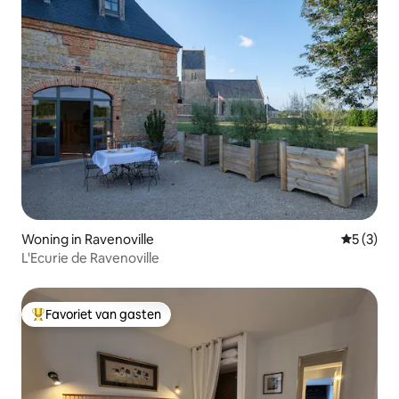
Woning in Ravenoville
Gemiddeld
5 (3)
L'Ecurie de Ravenoville
Favoriet van gasten
Topfavoriet van gasten