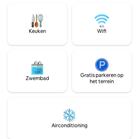
koelkast), evenal
Cancale 🏡 Villa de Colette – zelfstandige
droog toilet. In h
woning 🌳 Privépark van 4 hectare met
vanuit het slaapg
uitzicht op de oceaan 🛏 3 slaapkamers •
tweepersoonsbed 
2 tot 6 personen 🌅 Terras met uitzicht
genieten van een 
op zee ✨ Mogelijkheid om in huizen in
Keuken
Wifi
op de natuur, in e
het gehucht te verblijven ⛳ Golfbaan
Dinard • 💆‍♀️ Thermale spa St-Malo
Gratis parkeren op
Zwembad
het terrein
Airconditioning