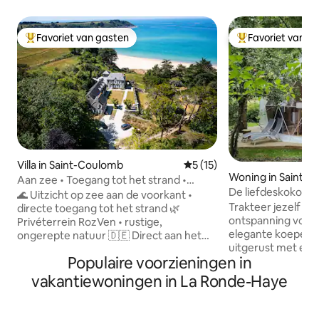
Favoriet van gasten
Favoriet van g
Topfavoriet van gasten
Topfavoriet van 
Villa in Saint-Coulomb
Gemiddelde beoordeling van 
5 (15)
Woning in Saint-Je
Aan zee • Toegang tot het strand •
De liefdeskokon '
Rustig • Gratis oplaadpunt
🌊 Uitzicht op zee aan de voorkant •
jacuzzi'
Trakteer jezelf o
directe toegang tot het strand 🌿
ontspanning voor 
Privéterrein RozVen • rustige,
elegante koepel, z
ongerepte natuur 🇩🇪 Direct aan het
uitgerust met een
meer • vrij uitzicht op het meer • rustig
Populaire voorzieningen in
het hart van Norma
💼 Werken op afstand • Glasvezel
door. Deze koepel
>1 Gb/s 🔌 Gratis laadpaal voor
vakantiewoningen in La Ronde-Haye
prachtige open ru
elektrische auto's van 22 kW 🍼
woonkamer en ing
Babypakket • Eenvoudig reizen 🍽
(koffiezetapparaa
Seashell (3★ – Roellinger) · 🦪 Oesters uit