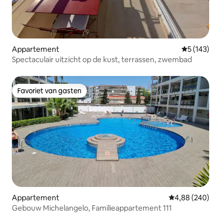
Appartement
Gemiddelde 
5 (143)
Spectaculair uitzicht op de kust, terrassen, zwembad
Favoriet van gasten
Favoriet van gasten
Appartement
Gemiddelde beo
4,88 (240)
Gebouw Michelangelo, Familieappartement 111