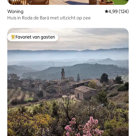
Woning
Gemiddelde beo
4,99 (124)
Huis in Roda de Bará met uitzicht op zee
Favoriet van gasten
Topfavoriet van gasten