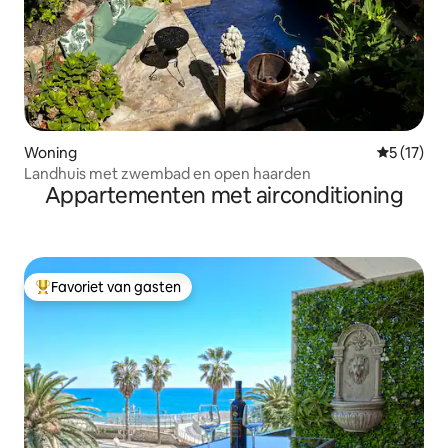
Woning
Gemiddelde
5 (17)
Landhuis met zwembad en open haarden
Appartementen met airconditioning
Favoriet van gasten
Topfavoriet van gasten