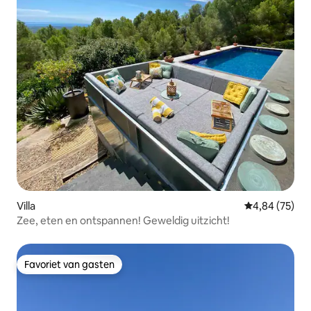
Villa
Gemiddelde be
4,84 (75)
Zee, eten en ontspannen! Geweldig uitzicht!
Favoriet van gasten
Favoriet van gasten