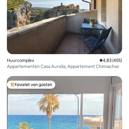
Huurcomplex
Gemiddelde beo
4,83 (455)
Appartementen Casa Aurelia, Appartement Chimiachas
Favoriet van gasten
Topfavoriet van gasten