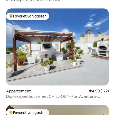
Favoriet van gasten
Topfavoriet van gasten
Appartement
Gemiddelde beo
4,99 (172)
Duplex/penthouse met CHILL-OUT+PortAventura-
korting
Favoriet van gasten
Topfavoriet van gasten