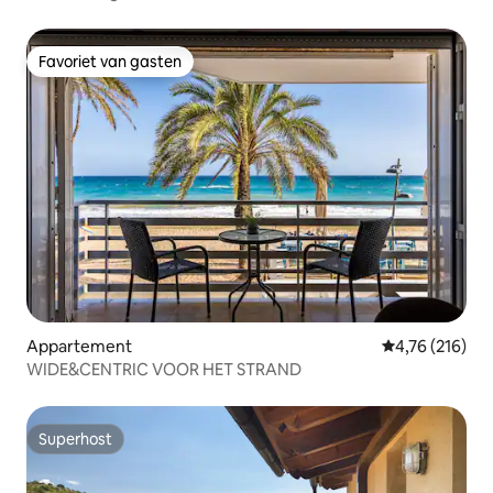
Favoriet van gasten
Favoriet van gasten
Appartement
Gemiddelde beo
4,76 (216)
WIDE&CENTRIC VOOR HET STRAND
Superhost
Superhost