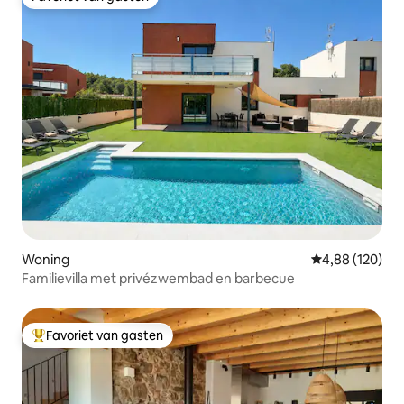
Favoriet van gasten
Woning
Gemiddelde beo
4,88 (120)
Familievilla met privézwembad en barbecue
Favoriet van gasten
Topfavoriet van gasten