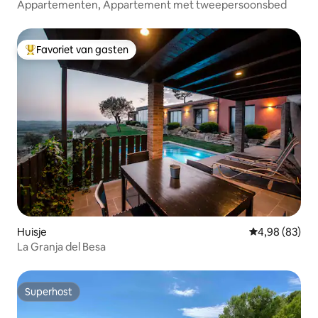
Appartementen, Appartement met tweepersoonsbed
Favoriet van gasten
Topfavoriet van gasten
Huisje
Gemiddelde be
4,98 (83)
La Granja del Besa
Superhost
Superhost