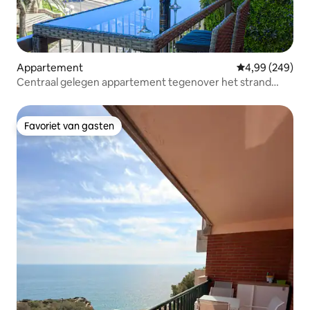
Appartement
Gemiddelde beo
4,99 (249)
Centraal gelegen appartement tegenover het strand
naast de Rambla.
Favoriet van gasten
Favoriet van gasten