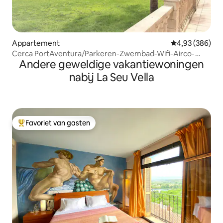
Appartement
Gemiddelde beo
4,93 (386)
Cerca PortAventura/Parkeren-Zwembad-Wifi-Airco-
Andere geweldige vakantiewoningen
Verwarming.
nabij La Seu Vella
Favoriet van gasten
Topfavoriet van gasten