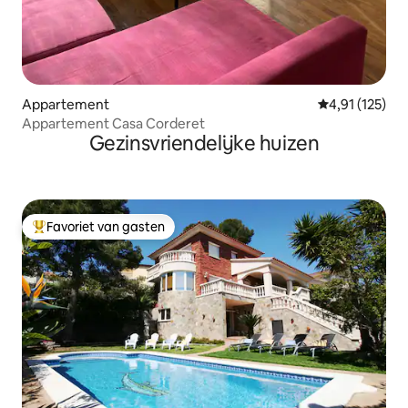
Appartement
Gemiddelde beo
4,91 (125)
Appartement Casa Corderet
Gezinsvriendelijke huizen
Favoriet van gasten
Topfavoriet van gasten