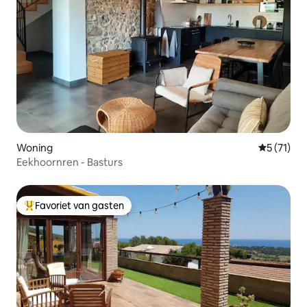
Woning
Gemiddelde
5 (71)
Eekhoornren - Basturs
Favoriet van gasten
Topfavoriet van gasten