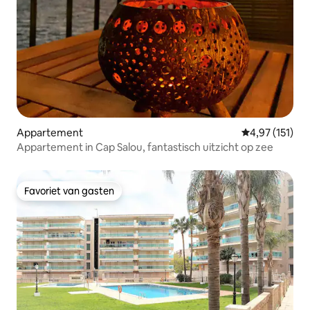
Appartement
Gemiddelde beo
4,97 (151)
Appartement in Cap Salou, fantastisch uitzicht op zee
Favoriet van gasten
Favoriet van gasten