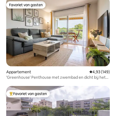
Favoriet van gasten
Favoriet van gasten
Appartement
Gemiddelde beo
4,93 (149)
'Greenhouse' Penthouse met zwembad en dicht bij het
strand
Favoriet van gasten
Topfavoriet van gasten