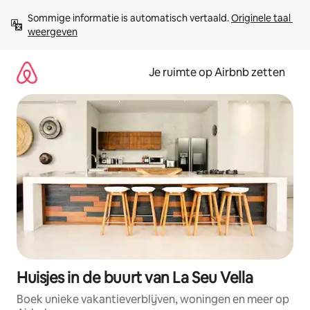
Ga
Sommige informatie is automatisch vertaald. 
Originele taal 
direct
weergeven
naar
inhoud
Je ruimte op Airbnb zetten
Huisjes in de buurt van La Seu Vella
Boek unieke vakantieverblijven, woningen en meer op