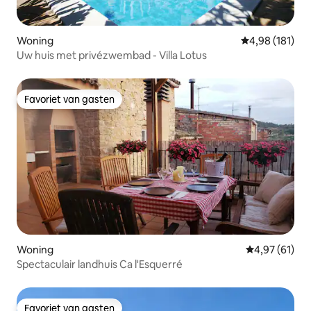
Woning
Gemiddelde beo
4,98 (181)
Uw huis met privézwembad - Villa Lotus
Favoriet van gasten
Favoriet van gasten
Woning
Gemiddelde be
4,97 (61)
Spectaculair landhuis Ca l'Esquerré
Favoriet van gasten