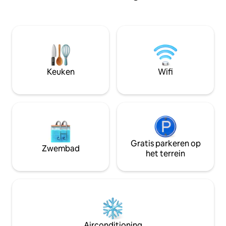
toe met het comfo
en el pueblo, además de ofrecer un
gedachten. Het dromerige dakterras
servicio de asistencia 24 horas y todas las
heeft een uitzicht
flexibilidades posibles para una estancia
omgeven door een
apacible de inicio a fin. Aire
van wijngaarden. 
Acondicionado, WiFi, toallas y sábanas
gemeenschappelij
incluidas. La Cova del Maqui es un
voor een plons.
increíble loft con una superficie de 45 m²
Keuken
Wifi
y una terraza 15 m². Idóneo para dos
personas. Sus techos son altos, forrado
en madera y grandes armarios. Puedes
disfrutar de una Cama tamaño king-size.
Opción de cama supletoria para niño y/o
bebe. El estudio, con wifi rapido y aire
acondicionado, cuenta con diferentes
zonas: una exquisita cocina
Gratis parkeren op
Zwembad
perfectamente equipada estilo
het terrein
americano, un luminoso salón, una zona
dormitorio con cama doble y un baño
espacioso. La cocina, moderna, dispone
de todos los electrodomésticos
necesarios para cocinar como en su
propia casa: vitrocerámica, microondas,
nevera, cafetera, kettle y menaje de
Airconditioning