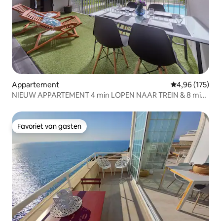
Appartement
Gemiddelde beo
4,96 (175)
NIEUW APPARTEMENT 4 min LOPEN NAAR TREIN & 8 min
STRAND
Favoriet van gasten
Favoriet van gasten