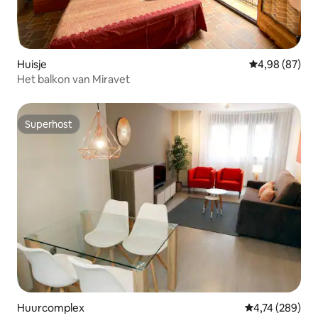
Huisje
Gemiddelde be
4,98 (87)
Het balkon van Miravet
Superhost
Superhost
Huurcomplex
Gemiddelde beo
4,74 (289)