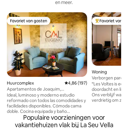
en meer.
Favoriet van gasten
Favoriet van g
Favoriet van gasten
Topfavoriet van 
Woning
Verborgen parel: 
Huurcomplex
Gemiddelde beoordeling van 4,86
4,86 (197)
Retreat
“Les Voltes is een 
Apartamentos de Joaquim,
doordacht en liefd
appartement met kingsize bed
Ons verblijf was 
Ideal, luminoso y moderno estudio
verdrietig om zo '
reformado con todos las comodidades y
perfecte flat te verla
facilidades disponibles. Cómoda cama
balken, stenen vlo
doble. Cocina equipada y baño
Populaire voorzieningen voor
oud fresco behoud
completo. Ubicado en pleno centro para
charme van ons hui
disfrutar tu estancia en M.argalef. Todo
vakantiehuizen vlak bij La Seu Vella
renovatie voegt 
pensado para una experiencia magnífica