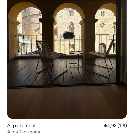
Appartement
Gemiddelde beo
4,98 (118)
Alma Tarragona