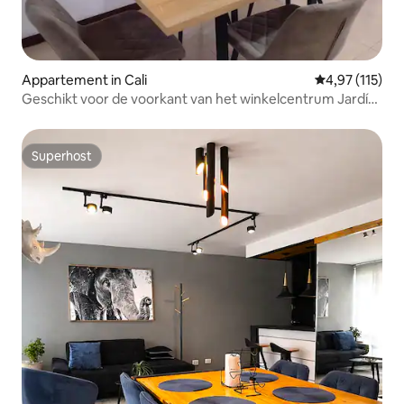
Appartement in Cali
Gemiddelde beo
4,97 (115)
Geschikt voor de voorkant van het winkelcentrum Jardín
Plaza
Superhost
Superhost