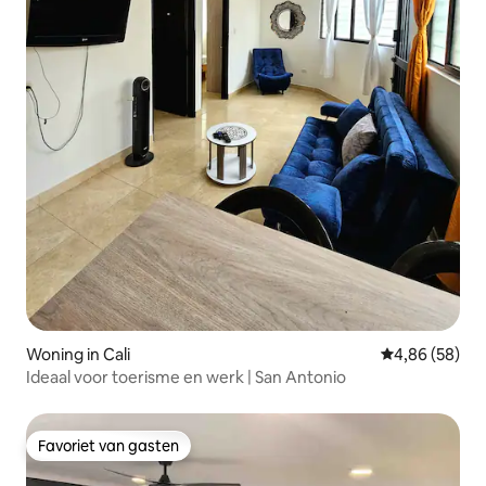
Woning in Cali
Gemiddelde be
4,86 (58)
Ideaal voor toerisme en werk | San Antonio
Favoriet van gasten
Favoriet van gasten