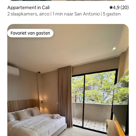
Appartement in Cali
Gemiddelde b
4,9 (20)
2 slaapkamers, airco | 1 min naar San Antonio | 5 gasten
Favoriet van gasten
Favoriet van gasten