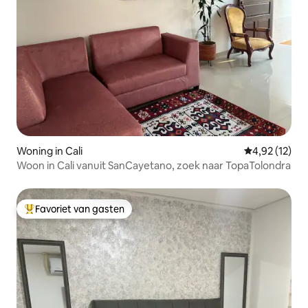
Woning in Cali
Gemiddelde be
4,92 (12)
Woon in Cali vanuit SanCayetano, zoek naar TopaTolondra
Favoriet van gasten
Topfavoriet van gasten