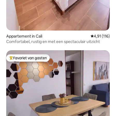
Appartement in Cali
Gemiddelde beo
4,91 (116)
Comfortabel, rustig en met een spectaculair uitzicht
Favoriet van gasten
Topfavoriet van gasten