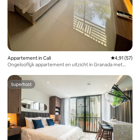
Appartement in Cali
Gemiddelde be
4,91 (57)
Ongelooflijk appartement en uitzicht in Granada met
airconditioning
Superhost
Superhost