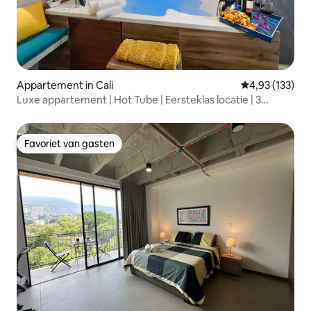
Appartement in Cali
Gemiddelde beo
4,93 (133)
Luxe appartement | Hot Tube | Eersteklas locatie | 3
Bedden
Favoriet van gasten
Favoriet van gasten