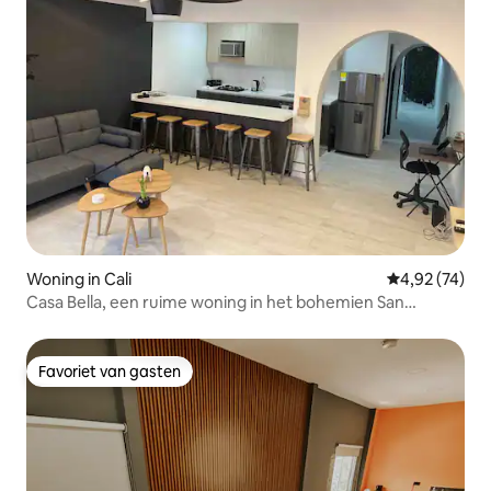
Woning in Cali
Gemiddelde be
4,92 (74)
Casa Bella, een ruime woning in het bohemien San
Antonio
Favoriet van gasten
Favoriet van gasten