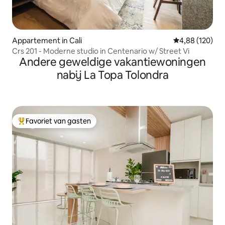
Appartement in Cali
Gemiddelde beo
4,88 (120)
Crs 201 - Moderne studio in Centenario w/ Street Vi
Andere geweldige vakantiewoningen
nabij La Topa Tolondra
Favoriet van gasten
Topfavoriet van gasten