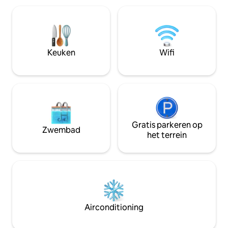
verblijf. Volledige keuken, queensize
ontworpen met jo
bedden, werkruimte, airconditioning,
gedachten. De buu
wasmachine, smart-tv en meer! Als je op
zeer beloopbaar g
zoek bent naar een echte culturele
restaurants en en
stedelijke ervaring, met alle
enkele minuten. H
Keuken
Wifi
voorzieningen en comfort, dan is dit
Antonio ligt op sle
jouw plek.
verderop.
Gratis parkeren op
Zwembad
het terrein
Airconditioning