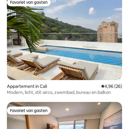
Favoriet van gasten
Favoriet van gasten
Appartement in Cali
Gemiddelde be
4,96 (26)
Modern, licht, stil: airco, zwembad, bureau en balkon
Favoriet van gasten
Favoriet van gasten