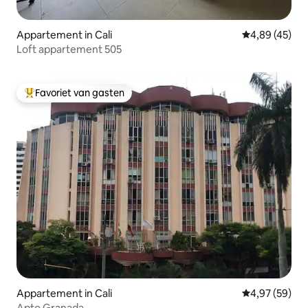
Appartement in Cali
Gemiddelde be
4,89 (45)
Loft appartement 505
Favoriet van gasten
Topfavoriet van gasten
Appartement in Cali
Gemiddelde be
4,97 (59)
Apto Granada