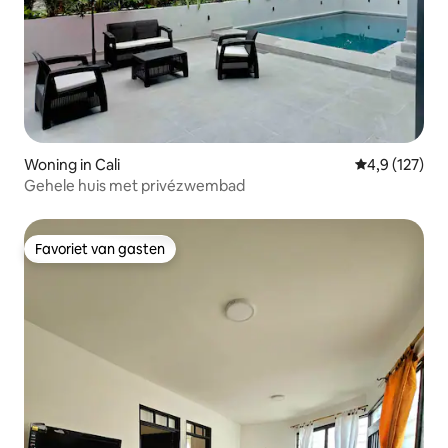
Woning in Cali
Gemiddelde be
4,9 (127)
Gehele huis met privézwembad
Favoriet van gasten
Favoriet van gasten