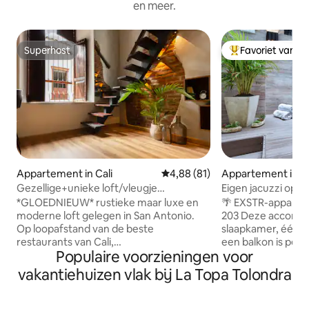
en meer.
Superhost
Favoriet van g
Superhost
Topfavoriet van 
Appartement in Cali
Gemiddelde beoordeling van 4,8
4,88 (81)
Appartement in Ca
Gezellige+unieke loft/vleugje
Eigen jacuzzi op d
natuur/snelle wifi
loopafstand van al
*GLOEDNIEUW* rustieke maar luxe en
🌴 EXSTR-appartem
moderne loft gelegen in San Antonio.
203 Deze accommodatie met één
Op loopafstand van de beste
slaapkamer, één b
restaurants van Cali,
een balkon is perf
Populaire voorzieningen voor
topbars/nachtclubs! Deze chique loft is
alleen, stellen of 
centraal gelegen in de beroemde
badkamers hebbe
vakantiehuizen vlak bij La Topa Tolondra
artistieke en koloniale buurt van San
slaapkamer heeft 
Antonio in Cali en is uitgerust met alles
smart-tv en een q
wat je nodig hebt voor een comfortabel
voorzieningen zij