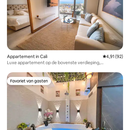
Appartement in Cali
Gemiddelde be
4,91 (92)
Luxe appartement op de bovenste verdieping,
spectaculair uitzicht
Favoriet van gasten
Favoriet van gasten