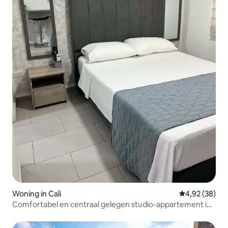
Woning in Cali
Gemiddelde be
4,92 (38)
Comfortabel en centraal gelegen studio-appartement in
Cali Apt 202