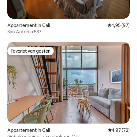
Appartement in Cali
Gemiddelde be
4,95 (97)
San Antonio 537
Favoriet van gasten
Favoriet van gasten
Appartement in Cali
Gemiddelde be
4,97 (72)
Gehele woning Luxe duplex in Cali