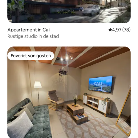
Appartement in Cali
Gemiddelde be
4,97 (78)
Rustige studio in de stad
Favoriet van gasten
Favoriet van gasten