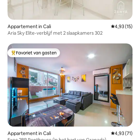
Appartement in Cali
Gemiddelde be
4,93 (15)
Aria Sky Elite-verblijf met 2 slaapkamers 302
Favoriet van gasten
Topfavoriet van gasten
Appartement in Cali
Gemiddelde be
4,93 (71)
Exec 2BR Penthouse (in het hart van Granada)