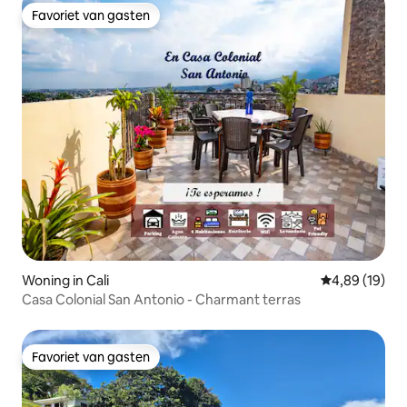
Favoriet van gasten
Favoriet van gasten
Woning in Cali
Gemiddelde be
4,89 (19)
Casa Colonial San Antonio - Charmant terras
Favoriet van gasten
Favoriet van gasten