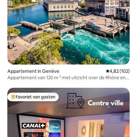
Appartement in Genève
Gemiddelde beo
4,82 (102)
Appartement van 120 m ² met uitzicht over de Rhône en
het meer
Favoriet van gasten
Topfavoriet van gasten