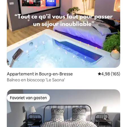
Appartement in Bourg-en-Bresse
Gemiddelde beo
4,98 (165)
Balneo en bioscoop 'Le Saona'
Favoriet van gasten
Favoriet van gasten