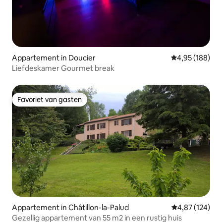
Appartement in Doucier
Gemiddelde beo
4,95 (188)
Liefdeskamer Gourmet break
Favoriet van gasten
Favoriet van gasten
Appartement in Châtillon-la-Palud
Gemiddelde beo
4,87 (124)
Gezellig appartement van 55 m2 in een rustig huis