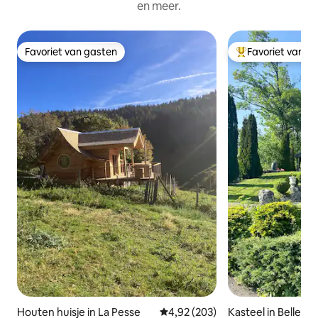
en meer.
Favoriet van gasten
Favoriet van g
Favoriet van gasten
Topfavoriet van 
Houten huisje in La Pesse
Gemiddelde beoordeling van 4,92
4,92 (203)
Kasteel in Belleyd