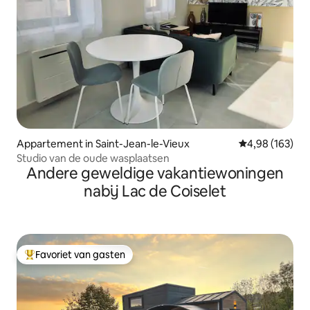
Appartement in Saint-Jean-le-Vieux
Gemiddelde beo
4,98 (163)
Studio van de oude wasplaatsen
Andere geweldige vakantiewoningen
nabij Lac de Coiselet
Favoriet van gasten
Topfavoriet van gasten