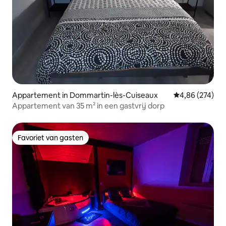
Appartement in Dommartin-lès-Cuiseaux
Gemiddelde beo
4,86 (274)
Appartement van 35 m² in een gastvrij dorp
Favoriet van gasten
Favoriet van gasten