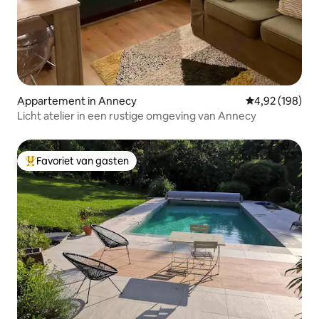
Appartement in Annecy
Gemiddelde beo
4,92 (198)
Licht atelier in een rustige omgeving van Annecy
Favoriet van gasten
Topfavoriet van gasten