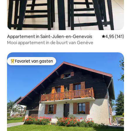
Appartement in Saint-Julien-en-Genevois
Gemiddelde beo
4,95 (141)
Mooi appartement in de buurt van Genève
Favoriet van gasten
Topfavoriet van gasten