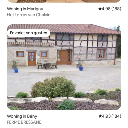
Woning in Marigny
Gemiddelde beo
4,98 (188)
Het terras van Chalain
Favoriet van gasten
Favoriet van gasten
Woning in Bény
Gemiddelde beo
4,93 (184)
FERME BRESSANE