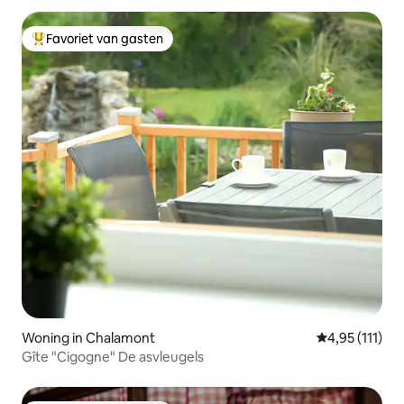
Favoriet van gasten
Topfavoriet van gasten
Woning in Chalamont
Gemiddelde be
4,95 (111)
Gîte "Cigogne" De asvleugels