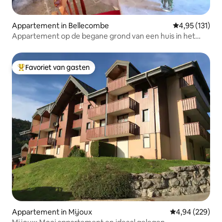
Appartement in Bellecombe
Gemiddelde beo
4,95 (131)
Appartement op de begane grond van een huis in het
hart van Bellecombe en zijn langlaufpistes en
wandelroutes (GTJ in de buurt)
Favoriet van gasten
Topfavoriet van gasten
Appartement in Mijoux
Gemiddelde beo
4,94 (229)