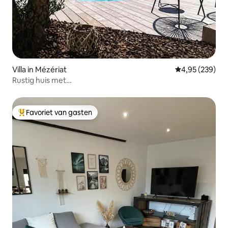
Villa in Mézériat
Gemiddelde beo
4,95 (239)
Rustig huis met
zwembad/barbecue/airconditioning/jacuzzi
Favoriet van gasten
Topfavoriet van gasten