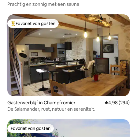
Prachtig en zonnig met een sauna
Favoriet van gasten
Topfavoriet van gasten
Gastenverblijf in Champfromier
Gemiddelde beo
4,98 (294)
De Salamander, rust, natuur en sereniteit.
Favoriet van gasten
Favoriet van gasten