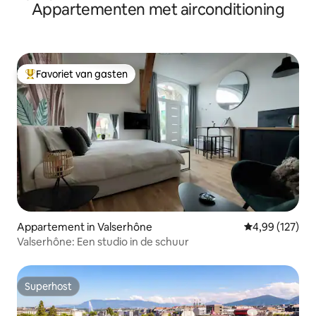
Appartementen met airconditioning
Favoriet van gasten
Topfavoriet van gasten
Appartement in Valserhône
Gemiddelde beo
4,99 (127)
Valserhône: Een studio in de schuur
Superhost
Superhost