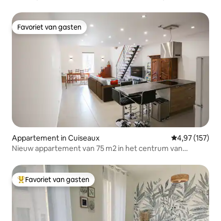
Favoriet van gasten
Favoriet van gasten
Appartement in Cuiseaux
Gemiddelde beo
4,97 (157)
Nieuw appartement van 75 m2 in het centrum van
Cuiseaux
Favoriet van gasten
Topfavoriet van gasten