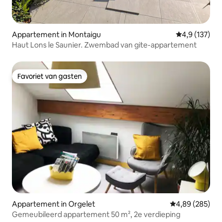
Appartement in Montaigu
Gemiddelde be
4,9 (137)
Haut Lons le Saunier. Zwembad van gite-appartement
Favoriet van gasten
Favoriet van gasten
Appartement in Orgelet
Gemiddelde beo
4,89 (285)
Gemeubileerd appartement 50 m², 2e verdieping