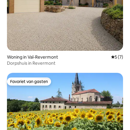
Woning in Val-Revermont
Gemiddeld
5 (7)
Dorpshuis in Revermont
Favoriet van gasten
Favoriet van gasten