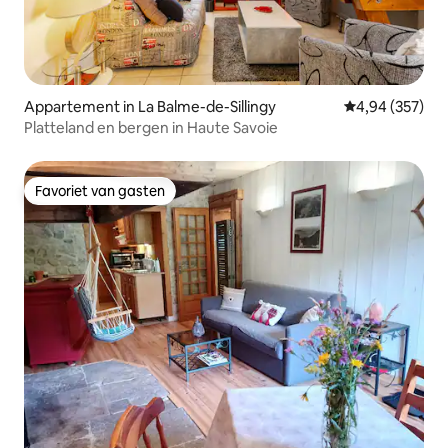
Appartement in La Balme-de-Sillingy
Gemiddelde beo
4,94 (357)
Platteland en bergen in Haute Savoie
Favoriet van gasten
Favoriet van gasten