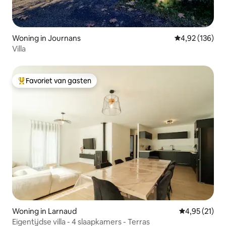
Woning in Journans
Gemiddelde beo
4,92 (136)
Villa
Favoriet van gasten
Topfavoriet van gasten
Woning in Larnaud
Gemiddelde be
4,95 (21)
Eigentijdse villa - 4 slaapkamers - Terras