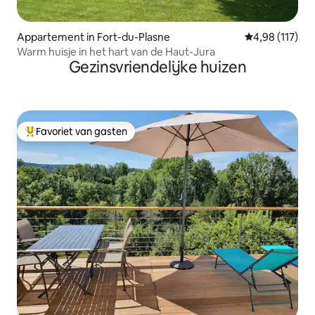
Appartement in Fort-du-Plasne
Gemiddelde beo
4,98 (117)
Warm huisje in het hart van de Haut-Jura
Gezinsvriendelijke huizen
Favoriet van gasten
Topfavoriet van gasten