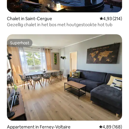
Chalet in Saint-Cergue
Gemiddelde beo
4,93 (214)
Gezellig chalet in het bos met houtgestookte hot tub
Superhost
Superhost
Appartement in Ferney-Voltaire
Gemiddelde beo
4,89 (168)