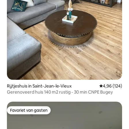
Rijtjeshuis in Saint-Jean-le-Vieux
Gemiddelde beo
4,96 (124)
Gerenoveerd huis 140 m2 rustig - 30 min CNPE Bugey
Favoriet van gasten
Favoriet van gasten