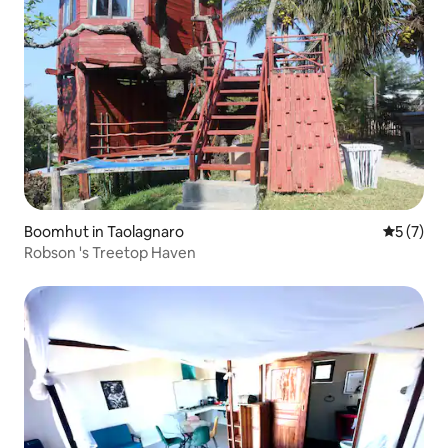
Boomhut in Taolagnaro
Gemiddeld
5 (7)
Robson 's Treetop Haven