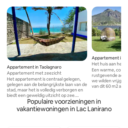
Appartement in T
Het huis aan het 
Appartement in Taolagnaro
Een warme, comfo
Appartement met zeezicht
rustgevende accom
Het appartement is centraal gelegen,
we wilden vrijgev
gelegen aan de belangrijkste laan van de
van dit 60 m2 app
stad, maar het is volledig verborgen en
water (een grote 
biedt een geweldig uitzicht op zee.
woonkamer, een u
Populaire voorzieningen in
Geen straatlawaai zal je rust verstoren
Amerikaanse keuke
en je zult in slaap vallen met het geluid
vakantiewoningen in Lac Lanirano
18 m2 met uitzicht op het meer en de
van de golven. Het heeft een eigen
bergen van Fort D
terras waar je kunt genieten van
gemeenschappelij
maaltijden met uitzicht op de oceaan.
met kajak tot je besc
Het is volledig ingericht en uitgerust. Op