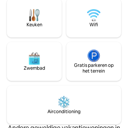
minuten lopen van
een paar stappen afstand vind je vele
minuten met de tax
winkels, restaurants en cafés... De
goed gelegen zijn
stranden van Libanona en Ankuba liggen
op 10 minuten lopen.
Keuken
Wifi
Gratis parkeren op
Zwembad
het terrein
Airconditioning
Andere geweldige vakantiewoningen in