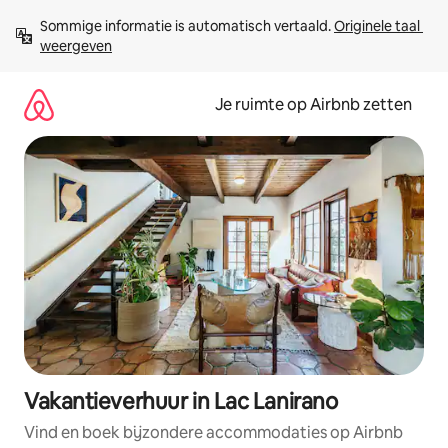
Ga
Sommige informatie is automatisch vertaald. 
Originele taal 
direct
weergeven
naar
inhoud
Je ruimte op Airbnb zetten
Vakantieverhuur in Lac Lanirano
Vind en boek bijzondere accommodaties op Airbnb