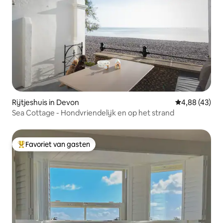
Rijtjeshuis in Devon
Gemiddelde be
4,88 (43)
Sea Cottage - Hondvriendelijk en op het strand
Favoriet van gasten
Topfavoriet van gasten