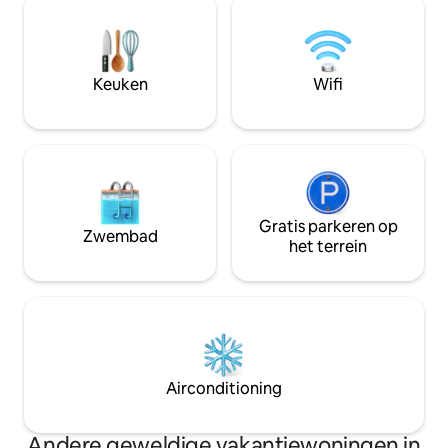
van het platteland. Of je nu tot rust komt
fitnessruimte, win
in je eigen dubbele bubbelbad en sauna,
en afhaalmaaltijde
of gezellig bij de open haard, elk
buitenlucht en mi
moment nodigt eenvoud, sereniteit en
kust-, klif- en lan
Keuken
Wifi
een diepere waardering voor de rustige
vanaf de voordeur
geneugten van het leven uit
en pubs in de buur
Gratis parkeren op
Zwembad
het terrein
Airconditioning
Andere geweldige vakantiewoningen in