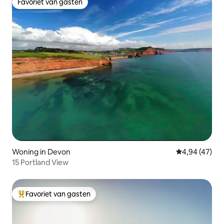
Favoriet van gasten
Favoriet van gasten
Woning in Devon
Gemiddelde be
4,94 (47)
15 Portland View
Favoriet van gasten
Topfavoriet van gasten