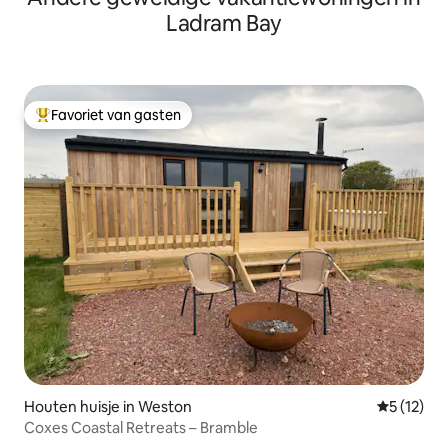
Ladram Bay
Favoriet van gasten
Topfavoriet van gasten
Houten huisje in Weston
Gemiddelde
5 (12)
Coxes Coastal Retreats – Bramble