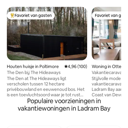
Favoriet van gasten
Favoriet van gas
Topfavoriet van gasten
Favoriet van gas
Houten huisje in Poltimore
Gemiddelde beoordeling van 4,96
4,96 (100)
Woning in Otterto
The Den bij The Hideaways
Vakantiecaravan a
prachtige Ladram
The Den at The Hideaways ligt
Stijlvolle modern
verscholen tussen 12 hectare
vakantiecaravan b
privébouwland en eeuwenoud bos. Het
Ladram Bay aan de
is een toevluchtsoord waar je tot rust
Coast van Devon. 
Populaire voorzieningen in
kunt komen, diep kunt ademen en weer
prachtige rustige l
in contact kunt komen met de natuur,
Slaapplekken 4-6. 
vakantiewoningen in Ladram Bay
jezelf en de mensen die het belangrijkst
buitenterras en t
voor je zijn. Hier vervaagt het
gas BBQ, games, t
meedogenloze tempo van het moderne
WIFI. Strand, boo
leven, vervangen door het zachte ritme
spetterpark, sauna