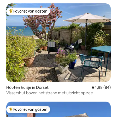
Favoriet van gasten
Topfavoriet van gasten
Houten huisje in Dorset
Gemiddelde be
4,98 (84)
Vissershut boven het strand met uitzicht op zee
Favoriet van gasten
Topfavoriet van gasten