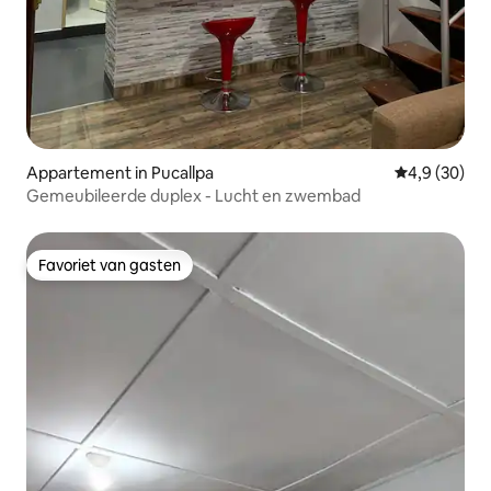
Appartement in Pucallpa
Gemiddelde b
4,9 (30)
Gemeubileerde duplex - Lucht en zwembad
Favoriet van gasten
Favoriet van gasten