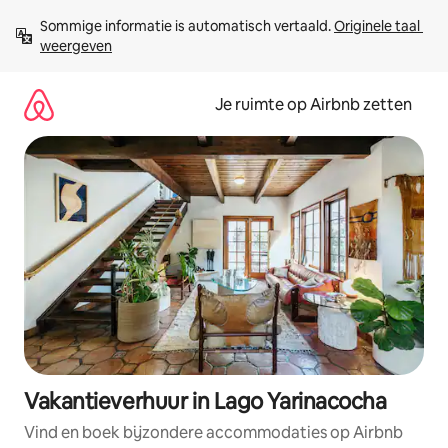
Ga
Sommige informatie is automatisch vertaald. 
Originele taal 
direct
weergeven
naar
inhoud
Je ruimte op Airbnb zetten
Vakantieverhuur in Lago Yarinacocha
Vind en boek bijzondere accommodaties op Airbnb