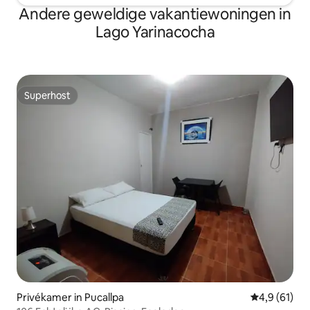
Andere geweldige vakantiewoningen in
Lago Yarinacocha
Superhost
Superhost
Privékamer in Pucallpa
Gemiddelde b
4,9 (61)