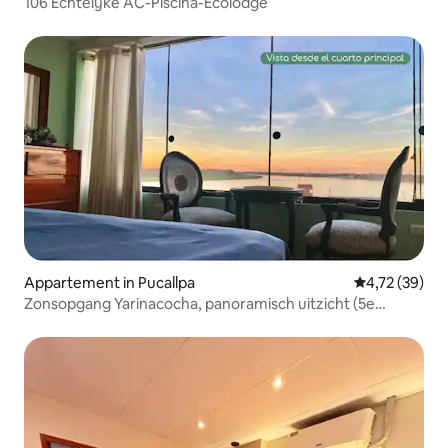
106 Echtelijke AC-Piscina-Ecolodge
Appartement in Pucallpa
Gemiddelde be
4,72 (39)
Zonsopgang Yarinacocha, panoramisch uitzicht (5e
verdieping)