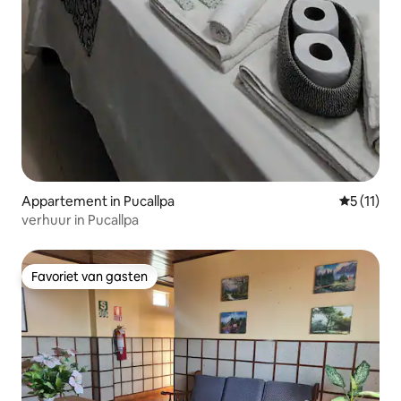
Appartement in Pucallpa
Gemiddeld
5 (11)
verhuur in Pucallpa
Favoriet van gasten
Favoriet van gasten