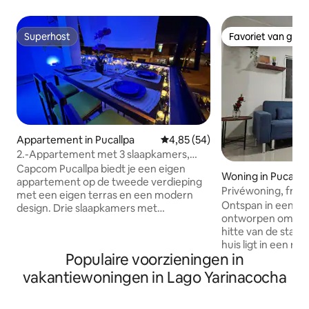
Superhost
Favoriet van gas
Superhost
Favoriet van gas
Appartement in Pucallpa
Gemiddelde beoordeling van 4,8
4,85 (54)
2.-Appartement met 3 slaapkamers,
terras en airconditioning
Capcom Pucallpa biedt je een eigen
Woning in Pucallp
appartement op de tweede verdieping
Privéwoning, fris 
met een eigen terras en een modern
Ontspan in een rui
design. Drie slaapkamers met
ontworpen om aan 
buitenramen, een QUEEN bed (1,50
hitte van de stad
meter x 2 meter), een
huis ligt in een ru
tweepersoonsbed, een
Populaire voorzieningen in
ideaal voor gezinn
eenpersoonsbed en een driezits-
zoek zijn naar com
slaapbank. Twee badkamers, een
vakantiewoningen in Lago Yarinacocha
Geniet van schone
woonkamer met SMART TV, een
kamers dankzij de 
keuken/eetkamer en een terras met