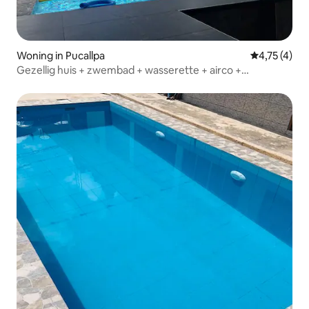
Woning in Pucallpa
Gemiddelde b
4,75 (4)
Gezellig huis + zwembad + wasserette + airco +
parkeerplaats + terras @ Pucallpa