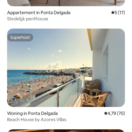
Appartement in Ponta Delgada
Gemiddelde
5 (17)
Stedelijk penthouse
Superhost
Superhost
Woning in Ponta Delgada
Gemiddelde be
4,79 (70)
Beach House by Azores Villas