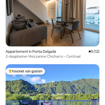
Appartement in Ponta Delgada
Gemiddelde
5 (12)
2-slaapkamer Mezzanine Chicharro – Centraal
Favoriet van gasten
Topfavoriet van gasten