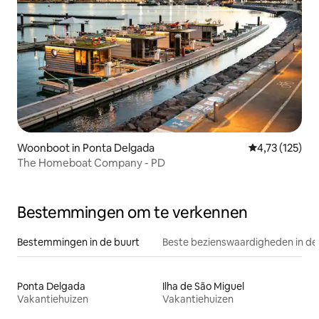
Woonboot in Ponta Delgada
Gemiddelde beo
4,73 (125)
The Homeboat Company - PD
Bestemmingen om te verkennen
Bestemmingen in de buurt
Beste bezienswaardigheden in de
Ponta Delgada
Ilha de São Miguel
Vakantiehuizen
Vakantiehuizen