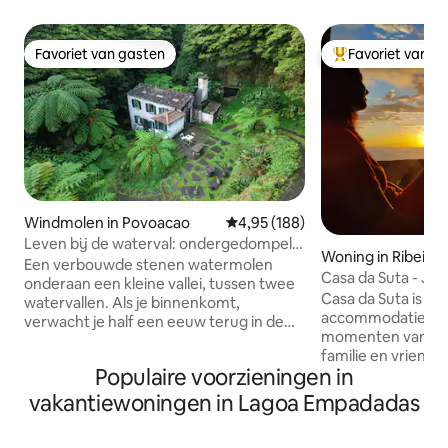
Favoriet van gasten
Favoriet van g
Favoriet van gasten
Topfavoriet van 
Windmolen in Povoacao
Gemiddelde beoordeling van 4,95
4,95 (188)
Leven bij de waterval: ondergedompeld
Woning in Ribeira
in de afgelegen natuur
Een verbouwde stenen watermolen
Casa da Suta - Jac
onderaan een kleine vallei, tussen twee
zee
Casa da Suta is 
watervallen. Als je binnenkomt,
accommodatie o
verwacht je half een eeuw terug in de
momenten van gez
tijd te zijn gegaan. Het geluid stopt niet
familie en vriende
— het volgt je in slaap en is het eerste
Populaire voorzieningen in
rustige plek met e
wat je 's ochtends hoort. Je laat de auto
over de zee en de
op een oude brug erboven staan en
vakantiewoningen in Lagoa Empadadas
eiland São Miguel.
loopt over een kort rustiek pad;
uit om aan het ein
daaronder opent het terrein zich. Twee