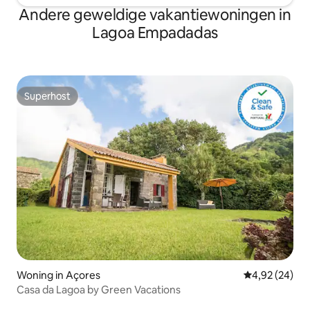
Andere geweldige vakantiewoningen in
Lagoa Empadadas
Superhost
Superhost
Woning in Açores
Gemiddelde be
4,92 (24)
Casa da Lagoa by Green Vacations