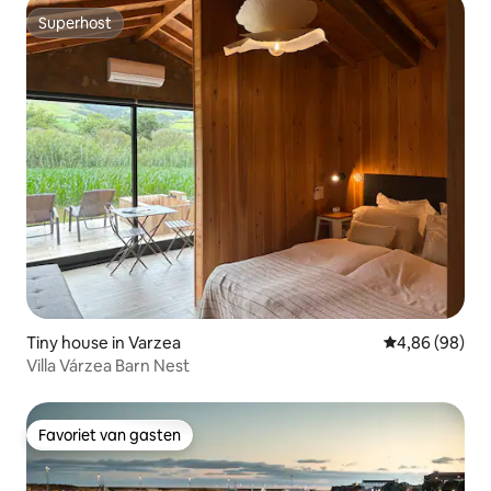
Superhost
Superhost
Tiny house in Varzea
Gemiddelde be
4,86 (98)
Villa Várzea Barn Nest
Favoriet van gasten
Favoriet van gasten