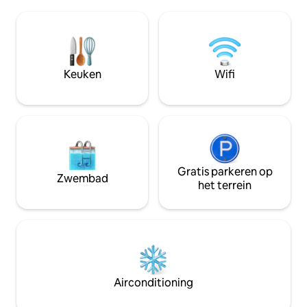
ontspannen in onz
dorpjes en een kleine markt liggen
van muziek naar 
honderd meter verderop en herinneren
draagbare geluids
je eraan dat de beschaving er nog
bovenste woonkame
steeds is, maar hier ben je in je eigen
omgeving om te l
wereld.
drinken, genieten
Keuken
Wifi
panoramisch uitzi
Gratis parkeren op
Zwembad
het terrein
Airconditioning