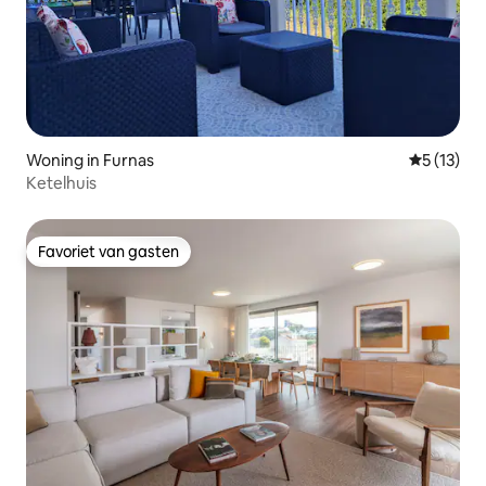
Woning in Furnas
Gemiddelde
5 (13)
Ketelhuis
Favoriet van gasten
Favoriet van gasten