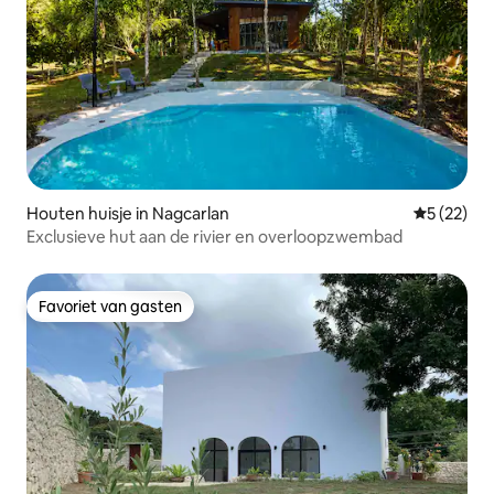
Houten huisje in Nagcarlan
Gemiddelde
5 (22)
Exclusieve hut aan de rivier en overloopzwembad
Favoriet van gasten
Favoriet van gasten