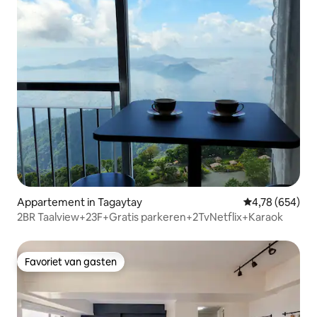
Appartement in Tagaytay
Gemiddelde beo
4,78 (654)
2BR Taalview+23F+Gratis parkeren+2TvNetflix+Karaok
Favoriet van gasten
Favoriet van gasten