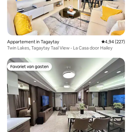
Appartement in Tagaytay
Gemiddelde beo
4,94 (227)
Twin Lakes, Tagaytay Taal View - La Casa door Hailey
Favoriet van gasten
Favoriet van gasten