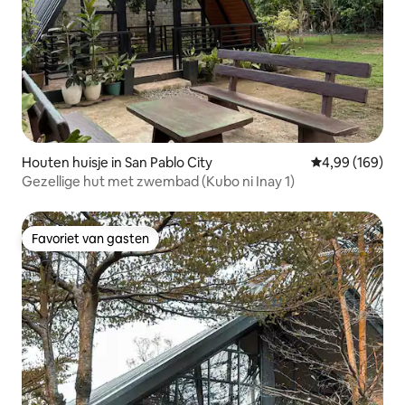
Houten huisje in San Pablo City
Gemiddelde beo
4,99 (169)
Gezellige hut met zwembad (Kubo ni Inay 1)
Favoriet van gasten
Favoriet van gasten