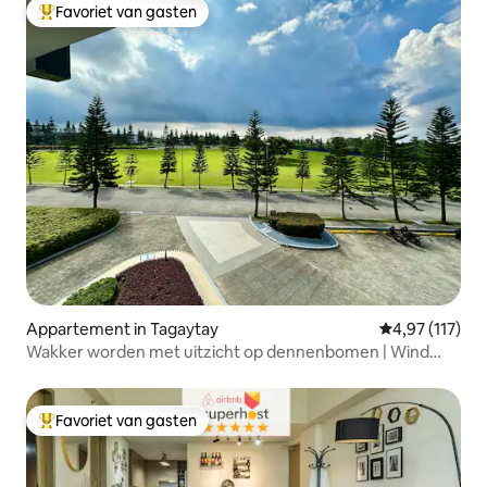
Favoriet van gasten
Topfavoriet van gasten
Appartement in Tagaytay
Gemiddelde beo
4,97 (117)
Wakker worden met uitzicht op dennenbomen | Wind
Residences Tagaytay
Favoriet van gasten
Topfavoriet van gasten