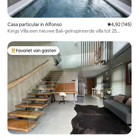
Casa particular in Alfonso
Gemiddelde beo
4,92 (145)
Kings Villa een nieuwe Bali-geïnspireerde villa tot 25
personen
Favoriet van gasten
Topfavoriet van gasten