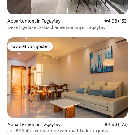
Appartement in Tagaytay
Gemiddelde beo
4,98 (152)
Gezellige luxe 2-slaapkamerwoning in Tagaytay
Favoriet van gasten
Favoriet van gasten
Appartement in Tagaytay
Gemiddelde beo
4,98 (173)
Je 2BR Suite: verwarmd zwembad, balkon, gratis