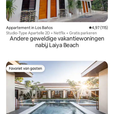
Appartement in Los Baños
Gemiddelde beo
4,97 (115)
Studio-Type Apartelle 2D + Netflix + Gratis parkeren
Andere geweldige vakantiewoningen
nabij Laiya Beach
Favoriet van gasten
Favoriet van gasten