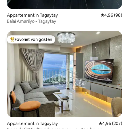
Appartement in Tagaytay
Gemiddelde be
4,96 (98)
Balai Amarilyo - Tagaytay
Favoriet van gasten
Topfavoriet van gasten
Appartement in Tagaytay
Gemiddelde beo
4,96 (207)