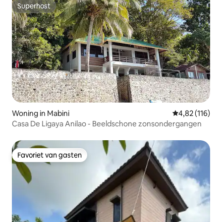
Superhost
Superhost
Woning in Mabini
Gemiddelde beo
4,82 (116)
Casa De Ligaya Anilao - Beeldschone zonsondergangen
Favoriet van gasten
Favoriet van gasten