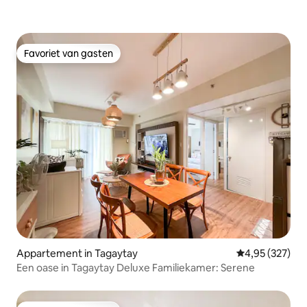
Favoriet van gasten
Favoriet van gasten
Appartement in Tagaytay
Gemiddelde beo
4,95 (327)
Een oase in Tagaytay Deluxe Familiekamer: Serene