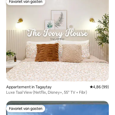
Favoriet van gasten
Favoriet van gasten
Appartement in Tagaytay
Gemiddelde be
4,86 (99)
Luxe Taal View (Netflix, Disney+, 55" TV + Fibr)
Favoriet van gasten
Favoriet van gasten