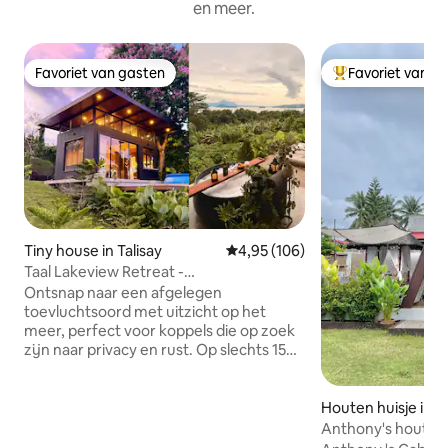
en meer.
Favoriet van gasten
Favoriet van g
Favoriet van gasten
Topfavoriet van 
Tiny house in Talisay
Gemiddelde beoordeling van 4,95
4,95 (106)
Taal Lakeview Retreat -
Adembenemend panoramisch uitzicht
Ontsnap naar een afgelegen
toevluchtsoord met uitzicht op het
meer, perfect voor koppels die op zoek
zijn naar privacy en rust. Op slechts 15
minuten van Tagaytay biedt deze
verborgen parel een onbelemmerd
uitzicht op het meer en een vredig
Houten huisje in S
toevluchtsoord. Het tiny house ligt op
Anthony's houten 
een privéterrein van meer dan 700 m²