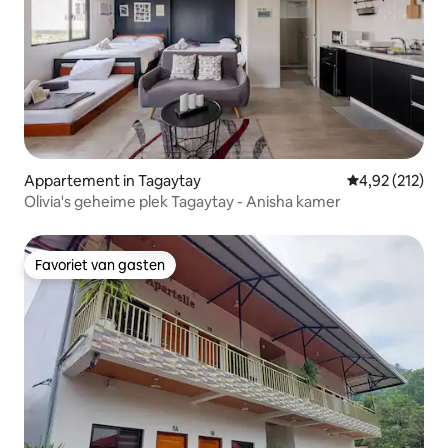
Appartement in Tagaytay
Gemiddelde beo
4,92 (212)
Olivia's geheime plek Tagaytay - Anisha kamer
Favoriet van gasten
Favoriet van gasten