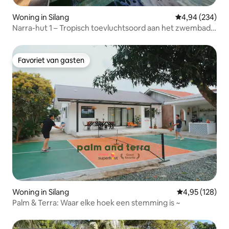
Woning in Silang
Gemiddelde beo
4,94 (234)
Narra-hut 1 – Tropisch toevluchtsoord aan het zwembad
in Silang
Favoriet van gasten
Favoriet van gasten
Woning in Silang
Gemiddelde beo
4,95 (128)
Palm & Terra: Waar elke hoek een stemming is ~