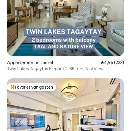
Appartement in Laurel
Gemiddelde beo
4,96 (223)
Twin Lakes Tagaytay Elegant 2-BR met Taal View
Favoriet van gasten
Topfavoriet van gasten