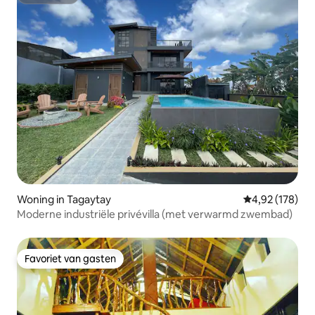
Superhost
Woning in Tagaytay
Gemiddelde beo
4,92 (178)
Moderne industriële privévilla (met verwarmd zwembad)
Favoriet van gasten
Favoriet van gasten