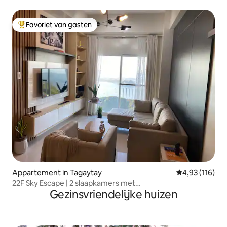
parkeren
Favoriet van gasten
Topfavoriet van gasten
Appartement in Tagaytay
Gemiddelde beo
4,93 (116)
22F Sky Escape | 2 slaapkamers met
Gezinsvriendelijke huizen
airco+wifi+Netflix+uitzicht op de Taal