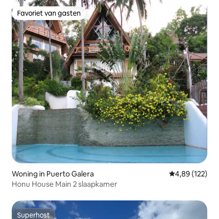
Favoriet van gasten
Favoriet van gasten
Woning in Puerto Galera
Gemiddelde beo
4,89 (122)
Honu House Main 2 slaapkamer
Superhost