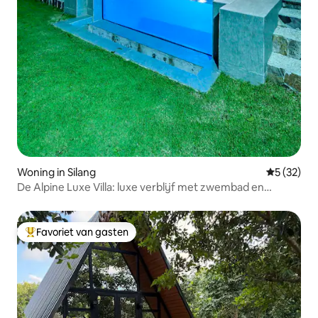
Woning in Silang
Gemiddelde
5 (32)
De Alpine Luxe Villa: luxe verblijf met zwembad en
spelletjes
Favoriet van gasten
Topfavoriet van gasten