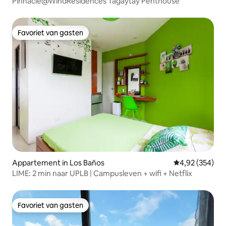
Pinnacle@WindResidences Tagaytay Penthouse
Favoriet van gasten
Favoriet van gasten
Appartement in Los Baños
Gemiddelde beo
4,92 (354)
LIME: 2 min naar UPLB | Campusleven + wifi + Netflix
Favoriet van gasten
Favoriet van gasten