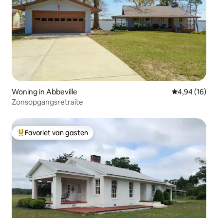
Woning in Abbeville
Gemiddelde be
4,94 (16)
Zonsopgangsretraite
Favoriet van gasten
Topfavoriet van gasten