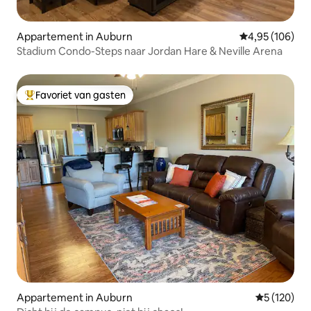
Appartement in Auburn
Gemiddelde beo
4,95 (106)
Stadium Condo-Steps naar Jordan Hare & Neville Arena
Favoriet van gasten
Topfavoriet van gasten
Appartement in Auburn
Gemiddelde 
5 (120)