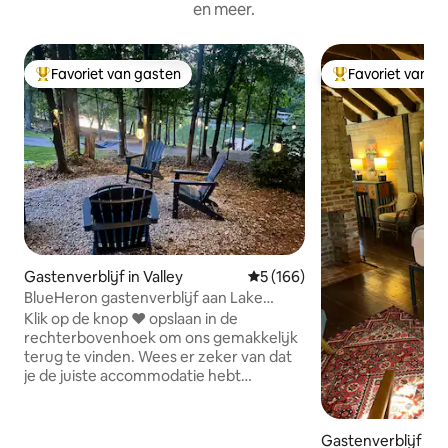
en meer.
Favoriet van gasten
Favoriet van g
Topfavoriet van gasten
Topfavoriet van 
Gastenverblijf in Valley
Gemiddelde beoordeling van 5
5 (166)
BlueHeron gastenverblijf aan Lake
Harding HotTub&Kayaks
Klik op de knop ❤️ opslaan in de
rechterbovenhoek om ons gemakkelijk
terug te vinden. Wees er zeker van dat
je de juiste accommodatie hebt
gevonden tijdens je verblijf aan Lake
Harding. De ruimte: *2BR/1BA 710
vierkante voet gastenverblijf * Aan het
Gastenverblijf in