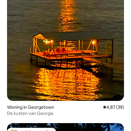
Woning in Georgetown
Gemiddelde be
4,87 (39)
De kusten van Georgia