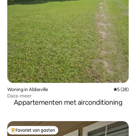
Woning in Abbeville
Gemiddelde
5 (28)
Daze-meer
Appartementen met airconditioning
Favoriet van gasten
Topfavoriet van gasten