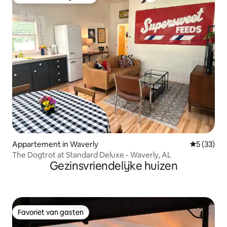
Topfavoriet van gasten
Appartement in Waverly
Gemiddelde
5 (33)
The Dogtrot at Standard Deluxe - Waverly, AL
Gezinsvriendelijke huizen
Favoriet van gasten
Favoriet van gasten