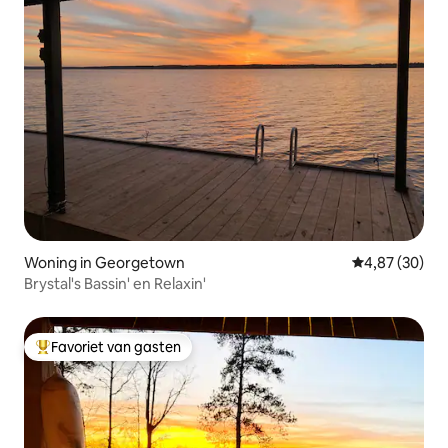
Woning in Georgetown
Gemiddelde be
4,87 (30)
Brystal's Bassin' en Relaxin'
Favoriet van gasten
Topfavoriet van gasten