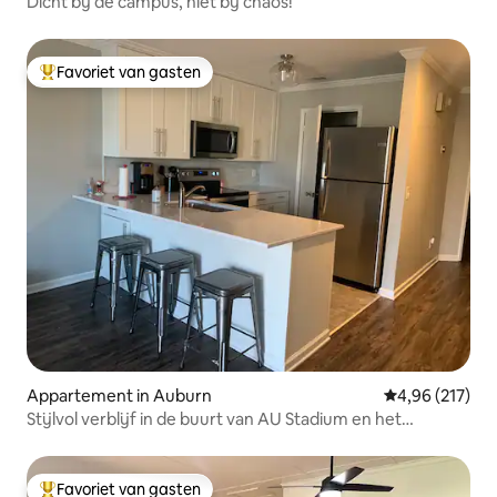
Dicht bij de campus, niet bij chaos!
Favoriet van gasten
Topfavoriet van gasten
Appartement in Auburn
Gemiddelde beo
4,96 (217)
Stijlvol verblijf in de buurt van AU Stadium en het
centrum!
Favoriet van gasten