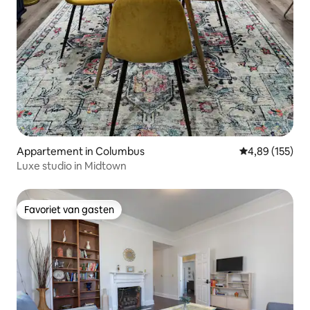
Appartement in Columbus
Gemiddelde beo
4,89 (155)
Luxe studio in Midtown
Favoriet van gasten
Favoriet van gasten