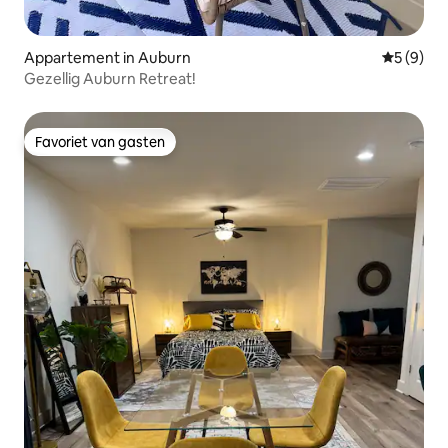
Appartement in Auburn
Gemiddeld
5 (9)
Gezellig Auburn Retreat!
Favoriet van gasten
Favoriet van gasten