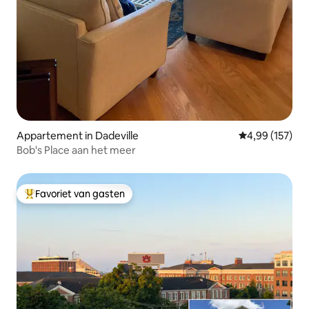
Appartement in Dadeville
Gemiddelde beo
4,99 (157)
Bob's Place aan het meer
Favoriet van gasten
Topfavoriet van gasten