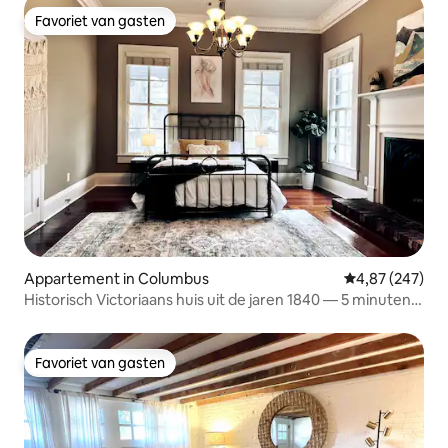
Favoriet van gasten
Favoriet van gasten
Appartement in Columbus
Gemiddelde beo
4,87 (247)
Historisch Victoriaans huis uit de jaren 1840 — 5 minuten
naar Fort Benning
Favoriet van gasten
Favoriet van gasten