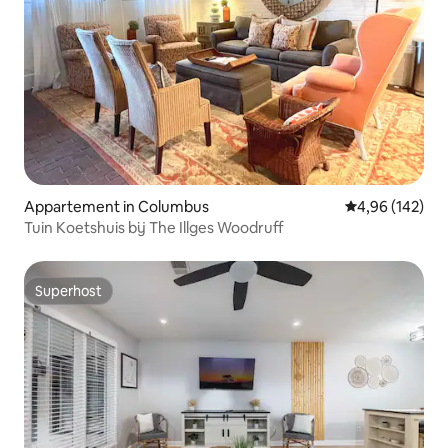
Appartement in Columbus
Gemiddelde beo
4,96 (142)
Tuin Koetshuis bij The Illges Woodruff
Superhost
Superhost