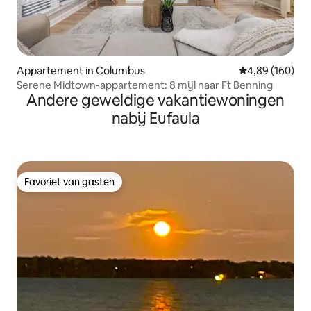
Appartement in Columbus
Gemiddelde beo
4,89 (160)
Serene Midtown-appartement: 8 mijl naar Ft Benning
Andere geweldige vakantiewoningen
nabij Eufaula
Favoriet van gasten
Favoriet van gasten