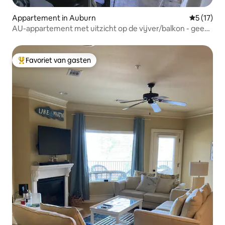
Appartement in Auburn
Gemiddelde
5 (17)
AU-appartement met uitzicht op de vijver/balkon - geen
klusjes bij het uitchecken!
Favoriet van gasten
Topfavoriet van gasten