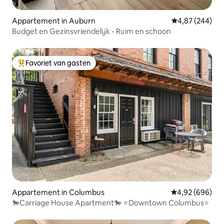
Appartement in Auburn
Gemiddelde beo
4,87 (244)
Budget en Gezinsvriendelijk - Ruim en schoon
Favoriet van gasten
Topfavoriet van gasten
Appartement in Columbus
Gemiddelde beo
4,92 (696)
🐎Carriage House Apartment🐎 ⭐Downtown Columbus⭐