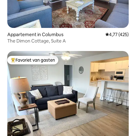
Appartement in Columbus
Gemiddelde beo
4,77 (425)
The Dimon Cottage, Suite A
Favoriet van gasten
Topfavoriet van gasten