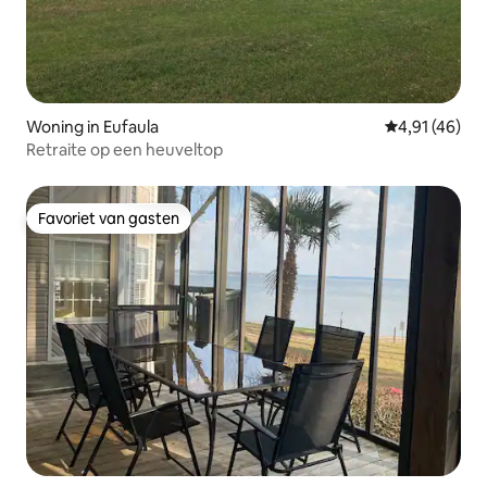
Woning in Eufaula
Gemiddelde be
4,91 (46)
Retraite op een heuveltop
Favoriet van gasten
Favoriet van gasten