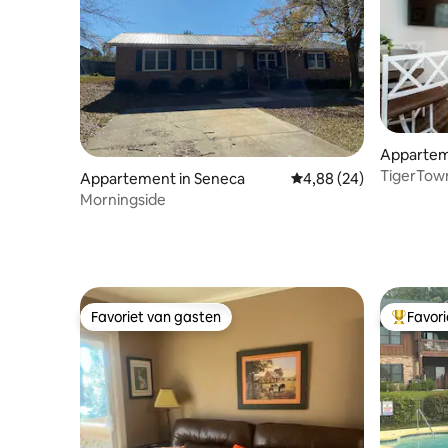
Apparteme
TigerTown
Appartement in Seneca
Gemiddelde beoordeling
4,88 (24)
| 3 mijl n
Morningside
Favoriet van gasten
Favor
Favoriet van gasten
Topfavor