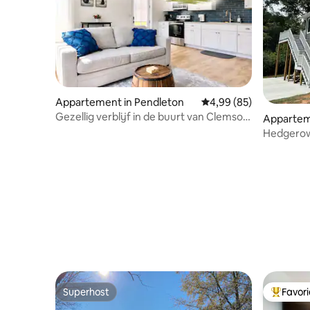
Appartement in Pendleton
Gemiddelde beoordeling
4,99 (85)
Gezellig verblijf in de buurt van Clemson
Appartem
& Lake Hartwell
Hedgero
Superhost
Favor
Superhost
Topfavor