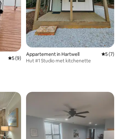
Appartement in Hartwell
Gemiddelde beoord
5 (7)
Gemiddelde beoordeling van 5 uit 5, 9 recensies
5 (9)
Hut #1 Studio met kitchenette