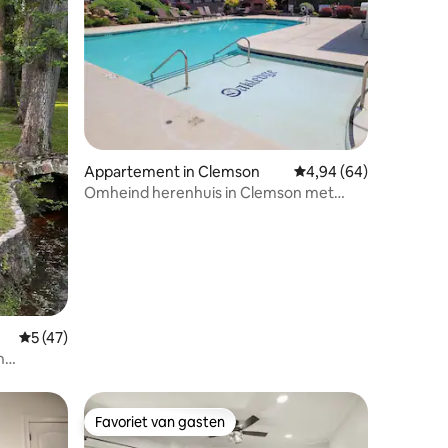
ecensies
Appartement in Clemson
Gemiddelde beoordelin
4,94 (64)
Omheind herenhuis in Clemson met
zwembad en gasbarbecue
Gemiddelde beoordeling van 5 uit 5, 47 recensies
5 (47)
n
Favoriet van gasten
Favoriet van gasten