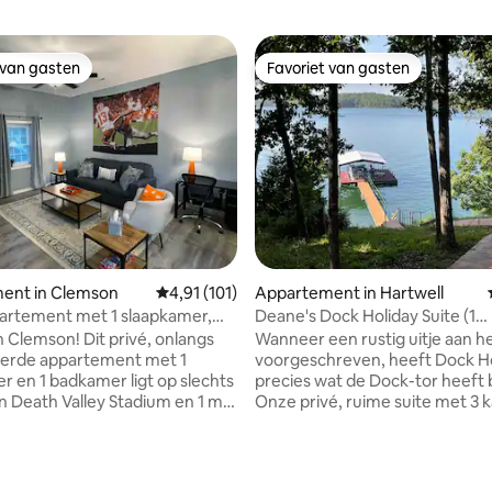
 van gasten
Favoriet van gasten
 van gasten
Favoriet van gasten
ent in Clemson
Gemiddelde beoordeling van 4,91 uit 5, 101 
4,91 (101)
Appartement in Hartwell
artement met 1 slaapkamer,
Deane's Dock Holiday Suite (1
ar Death Valley
slaapkamer)
 Clemson! Dit privé, onlangs
Wanneer een rustig uitje aan h
erde appartement met 1
voorgeschreven, heeft Dock H
r en 1 badkamer ligt op slechts
precies wat de Dock-tor heeft 
an Death Valley Stadium en 1 mijl
Onze privé, ruime suite met 3 
entrum. De ruimte ligt op +/- 30
combineert sereniteit met luxe
open van Death Valley en op 20
accommodaties met een quee
pen van alle bars in het
slaapkamer, een eetfoyer, een
g van 4,83 uit 5, 18 recensies
ls je niet wilt wandelen, is het
woonkamer met een goed inge