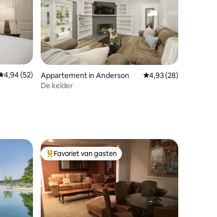
ecensies
Gemiddelde beoordeling van 4,94 uit 5, 52 recensies
4,94 (52)
Appartement in Anderson
Gemiddelde beoordelin
4,93 (28)
De kelder
Favoriet van gasten
Topfavoriet van gasten