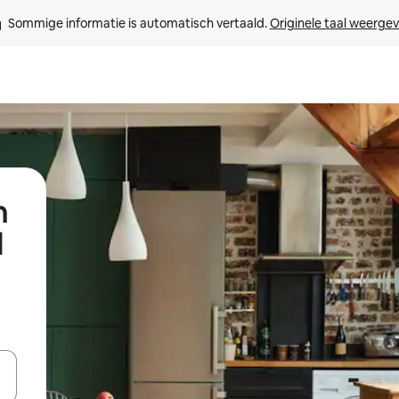
Sommige informatie is automatisch vertaald. 
Originele taal weerge
n
l
een keuze met je de pijltjestoetsen omhoog en omlaag, óf door te tik