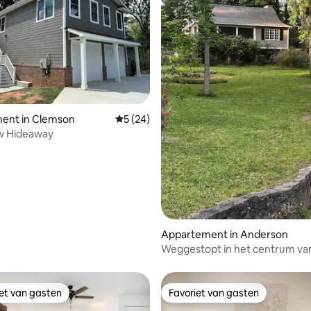
 van 4,99 uit 5, 85 recensies
ent in Clemson
Gemiddelde beoordeling van 5 uit 5, 24 r
5 (24)
w Hideaway
Appartement in Anderson
Weggestopt in het centrum va
Anderson
iet van gasten
Favoriet van gasten
iet van gasten
Favoriet van gasten