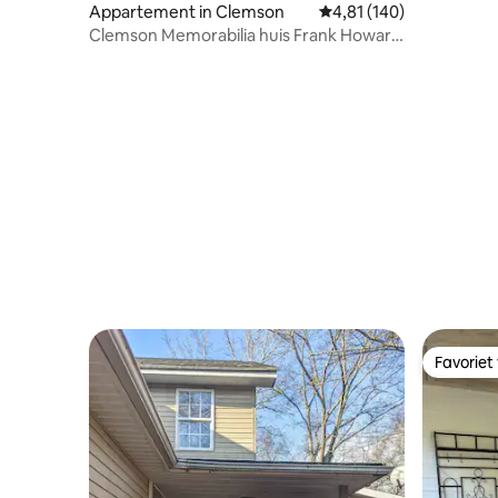
Appartement in Clemson
Gemiddelde beoordeling
4,81 (140)
Clemson Memorabilia huis Frank Howard
III's woning
Favoriet
Favoriet