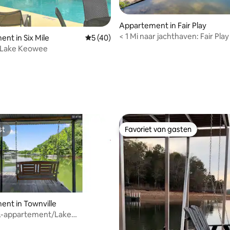
Appartement in Fair Play
< 1 Mi naar jachthaven: Fair Pl
nt in Six Mile
Gemiddelde beoordeling van 5 uit 5, 40 
5 (40)
Lake Hartwell
 Lake Keowee
 van 4,85 uit 5, 97 recensies
st
Favoriet van gasten
st
Favoriet van gasten
nt in Townville
L-appartement/Lake
/Clemson