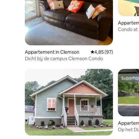
Apparteme
Condo at
Appartement in Clemson
Gemiddelde beoordeling
4,85 (97)
Dicht bij de campus Clemson Condo
Superho
Superho
Apparteme
Op het D
Hartwell