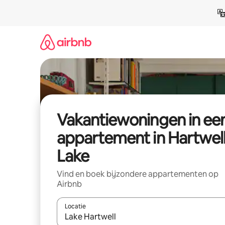
Ga
direct
naar
inhoud
Vakantiewoningen in ee
appartement in Hartwel
Lake
Vind en boek bijzondere appartementen op
Airbnb
Locatie
Wanneer er suggesties beschikbaar zijn, maak je 