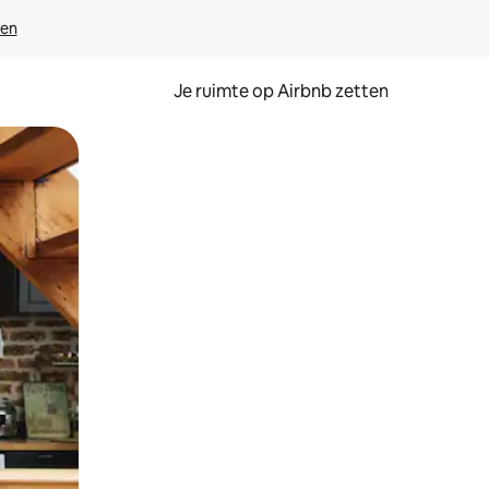
ven
Je ruimte op Airbnb zetten
ken of swipen.