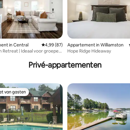
nt in Central
Gemiddelde beoordeling van 4,99 uit 5, 87 r
4,99 (87)
Appartement in Williamston
 Retreat | Ideaal voor groepen
Hope Ridge Hideaway
 van 4,88 uit 5, 24 recensies
aar CU
Privé-appartementen
iet van gasten
iet van gasten