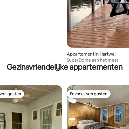
 van 4,81 uit 5, 140 recensies
Appartement in Hartwell
SuperDome aan het meer
Gezinsvriendelijke appartementen
 van gasten
Favoriet van gasten
 van gasten
Favoriet van gasten