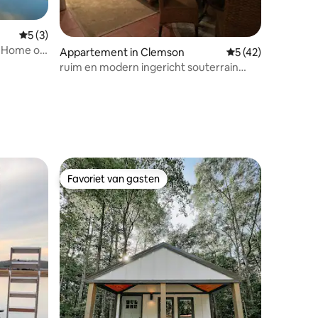
Gemiddelde beoordeling van 5 uit 5, 3 recensies
5 (3)
ay Home op
recensies
Appartement in Clemson
Gemiddelde beoorde
5 (42)
ruim en modern ingericht souterrain
appartement
Favoriet van gasten
Favoriet van gasten