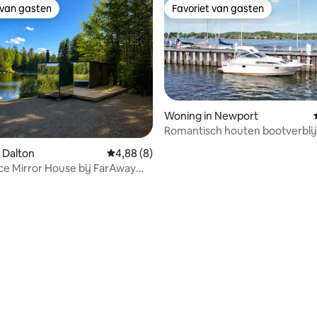
 van gasten
Favoriet van gasten
 van gasten
Favoriet van gasten
Woning in Newport
Romantisch houten bootverblij
twee met kajaks
 van 4,95 uit 5, 57 recensies
 Dalton
Gemiddelde beoordeling van 4,88 uit 5, 8 r
4,88 (8)
ce Mirror House bij FarAway