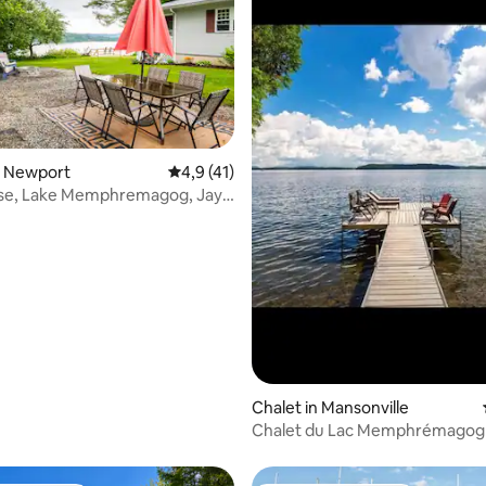
n Newport
Gemiddelde beoordeling van 4,9 uit 5, 41 
4,9 (41)
se, Lake Memphremagog, Jay
vé
 van 4,96 uit 5, 55 recensies
Chalet in Mansonville
Chalet du Lac Memphrémagog 
CITQ #305909