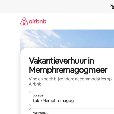
Ga
direct
naar
inhoud
Vakantieverhuur in
Memphremagogmeer
Vind en boek bijzondere accommodaties op
Airbnb
Locatie
Wanneer er suggesties beschikbaar zijn, maak je 
Aankomst