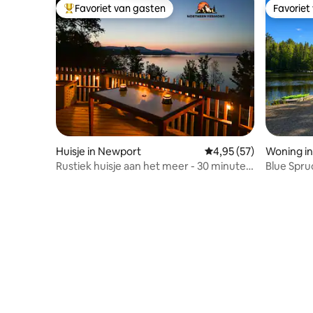
Favoriet van gasten
Favoriet
Topfavoriet van gasten
Favoriet
Huisje in Newport
Gemiddelde beoordeling
4,95 (57)
Woning in
Rustiek huisje aan het meer - 30 minuten
Blue Spru
naar Jay Peak Ski
Pond