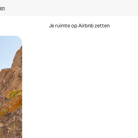
ven
Je ruimte op Airbnb zetten
ken of swipen.