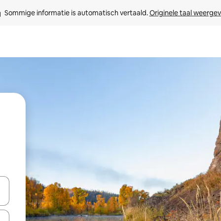
Sommige informatie is automatisch vertaald. 
Originele taal weerge
een keuze met je de pijltjestoetsen omhoog en omlaag, óf door te tik