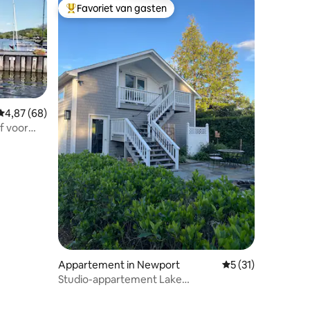
Favoriet van gasten
Topfavoriet van gasten
Gemiddelde beoordeling van 4,87 uit 5, 68 recensies
4,87 (68)
f voor
ecensies
Appartement in Newport
Gemiddelde beoorde
5 (31)
Studio-appartement Lake
Memphremagog Eagle Point WMA