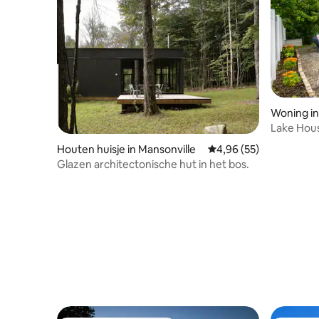
Woning i
Lake Hou
Peak, pri
Houten huisje in Mansonville
Gemiddelde beoordeling
4,96 (55)
Glazen architectonische hut in het bos.