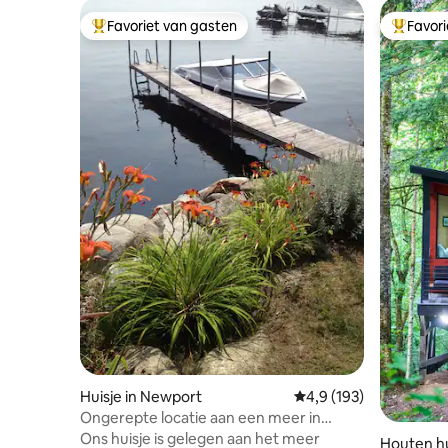
Favoriet van gasten
Favor
Topfavoriet van gasten
Topfavor
Huisje in Newport
Gemiddelde beoordelin
4,9 (193)
Ongerepte locatie aan een meer in
Vermont
Ons huisje is gelegen aan het meer
Houten hu