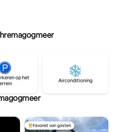
ts en op
rijden) in de winter. Je wordt
 Owl 's
verwelkomd met luxe wit beddengoed,
fen, skiën
een volledig uitgeruste keuken, een
en van
prachtig privédok aan het meer en alle
Boston!
gemakken van thuis :-)
emphremagogmeer
arkeren op het
Airconditioning
errein
remagogmeer
Favoriet van gasten
Topfavoriet van gasten