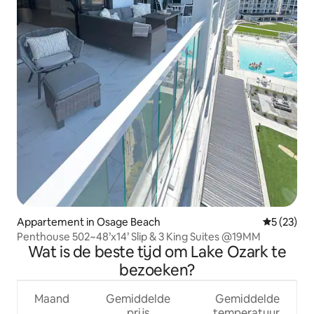
Appartement in Osage Beach
Gemiddelde
5 (23)
Penthouse 502~48’x14’ Slip & 3 King Suites @19MM
Wat is de beste tijd om Lake Ozark te
bezoeken?
Maand
Gemiddelde
Gemiddelde
prijs
temperatuur