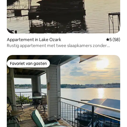
Appartement in Lake Ozark
Gemiddelde
5 (58)
Rustig appartement met twee slaapkamers zonder
Schoonmaakkosten
Favoriet van gasten
Favoriet van gasten