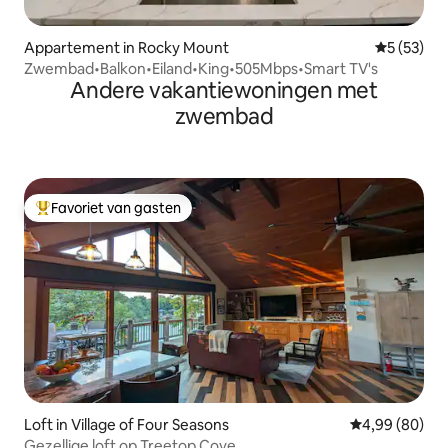
Appartement in Rocky Mount
Gemiddelde
5 (53)
Zwembad•Balkon•Eiland•King•505Mbps•Smart TV's
Andere vakantiewoningen met
zwembad
Favoriet van gasten
Topfavoriet van gasten
Loft in Village of Four Seasons
Gemiddelde be
4,99 (80)
Gezellige loft op Treetop Cove