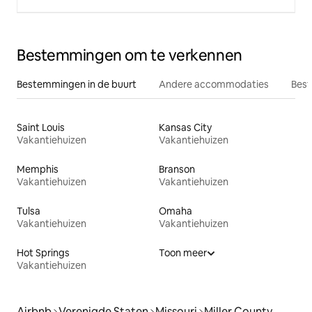
Bestemmingen om te verkennen
Bestemmingen in de buurt
Andere accommodaties
Best
Saint Louis
Kansas City
Vakantiehuizen
Vakantiehuizen
Memphis
Branson
Vakantiehuizen
Vakantiehuizen
Tulsa
Omaha
Vakantiehuizen
Vakantiehuizen
Hot Springs
Toon meer
Vakantiehuizen
Airbnb
Verenigde Staten
Missouri
Miller County