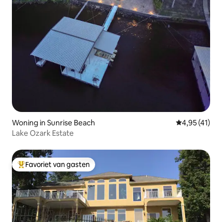
Woning in Sunrise Beach
Gemiddelde be
4,95 (41)
Lake Ozark Estate
Favoriet van gasten
Topfavoriet van gasten