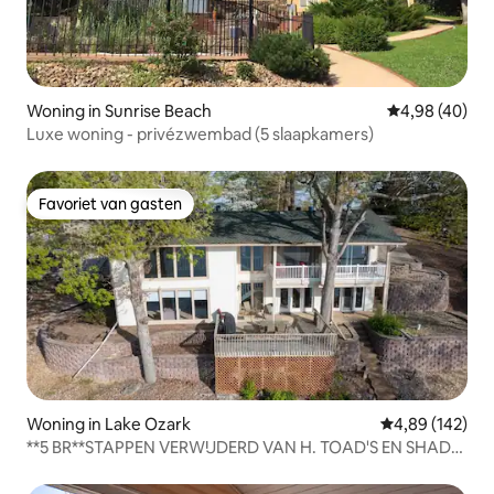
Woning in Sunrise Beach
Gemiddelde be
4,98 (40)
Luxe woning - privézwembad (5 slaapkamers)
Favoriet van gasten
Favoriet van gasten
Woning in Lake Ozark
Gemiddelde beo
4,89 (142)
**5 BR**STAPPEN VERWIJDERD VAN H. TOAD'S EN SHADY
GATOR!