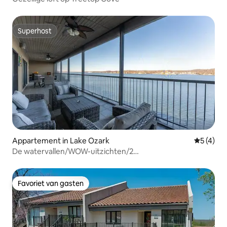
Superhost
Superhost
Appartement in Lake Ozark
Gemiddeld
5 (4)
De watervallen/WOW-uitzichten/2
zwembaden/Tennis/14x38 STEIGER
Favoriet van gasten
Favoriet van gasten