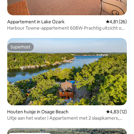
Appartement in Lake Ozark
Gemiddelde be
4,81 (26)
Harbour Towne-appartement 608W-Prachtig uitzicht op
de bovenste verdieping
Superhost
Superhost
Houten huisje in Osage Beach
Gemiddelde be
4,83 (12)
Uitje aan het water | Appartement met 2 slaapkamers,
zwembad en aanlegsteiger