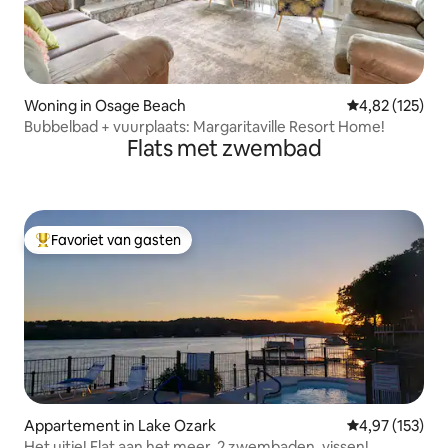
Woning in Osage Beach
Gemiddelde beo
4,82 (125)
Bubbelbad + vuurplaats: Margaritaville Resort Home!
Flats met zwembad
Favoriet van gasten
Topfavoriet van gasten
Appartement in Lake Ozark
Gemiddelde beo
4,97 (153)
Het uitje! Flat aan het meer, 2 zwembaden, vissen!