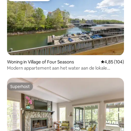
Woning in Village of Four Seasons
Gemiddelde beo
4,85 (104)
Modern appartement aan het water aan de lokale
Horseshoe Bend
Superhost
Superhost