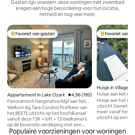
Gasten zijn unaniem: deze woningen met zwembad
kregen een hoge beoordeling voor hun locatie,
netheid en nog veel meer.
Favoriet van gasten
Favoriet van g
Topfavoriet van gasten
Topfavoriet van 
Huisje in Village o
ons
Huisje aan het mee
Appartement in Lake Ozark
Gemiddelde beoordeling van 4,96
4,96 (190)
Mile Marker 13
Huisje aan het me
Panoramisch hangmatverblijf aan het
uitzicht Geniet van het uitzicht op het
meer + zoutwaterzwembad
Welkom bij Tara Condos! Profiteer van
meer vanaf het a
het BESTE uitzicht op het hoofdkanaal
uitzicht op een v
vanuit deze 1 SK + loft + 1,5 badkamers
buitenzwembaden.
op de bovenste verdieping met een
steenworp afstan
Populaire voorzieningen voor woningen
balkon dat gemaakt is om een hangmat
aanlegplaatsen vo