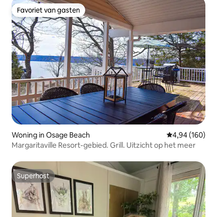
Favoriet van gasten
Favoriet van gasten
Woning in Osage Beach
Gemiddelde beo
4,94 (160)
Margaritaville Resort-gebied. Grill. Uitzicht op het meer
Superhost
Superhost