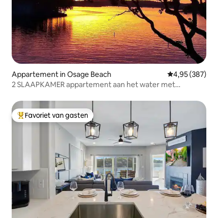
Appartement in Osage Beach
Gemiddelde beo
4,95 (387)
2 SLAAPKAMER appartement aan het water met
adembenemend uitzicht!
Favoriet van gasten
Topfavoriet van gasten