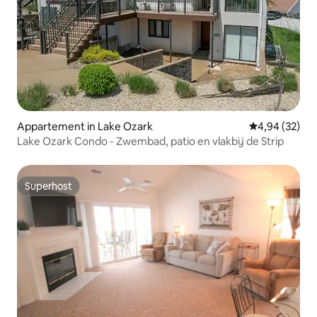
Appartement in Lake Ozark
Gemiddelde be
4,94 (32)
Lake Ozark Condo - Zwembad, patio en vlakbij de Strip
Superhost
Superhost