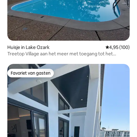
Huisje in Lake Ozark
Gemiddelde beo
4,95 (100)
Treetop Village aan het meer met toegang tot het
binnenzwembad
Favoriet van gasten
Favoriet van gasten