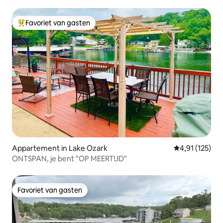
Favoriet van gasten
Topfavoriet van gasten
Appartement in Lake Ozark
Gemiddelde beo
4,91 (125)
ONTSPAN, je bent "OP MEERTIJD"
Favoriet van gasten
Favoriet van gasten