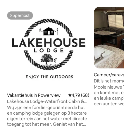
Superhost
Superhost
Camper/caravan i
Dit is het moment
Mooie nieuwe Trave
en komt met een v
Vakantiehuis in Powerview
Gemiddelde beoordeling van 4,7
4,79 (68)
en leuke camping 
Lakehouse Lodge-Waterfront Cabin &
een uur ten west
Stargazing Dome
Wij zijn een familie-georiënteerde hut
genieten van het
en camping lodge gelegen op 3 hectare
een van de hot tub
eigen terrein aan het water met directe
op een metro of 
toegang tot het meer. Geniet van het
een run in de wow-
prachtige uitzicht op het meer, met