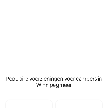
waterballen). Er i
rustige zonsopgangen en pittoreske
douches, badkamerf
zonsondergangen. Het is ideaal voor
en meer. RV 's, jo
varen, zwemmen, vissen, kajakken,
beschikbaar. Ofty 
ATVing en sneeuwscooteren. JA, we
Campground heeft
verwelkomen feestjes! Geniet
hebt om een onver
daarnaast van een glamping-ervaring in
hebben.
de meest unieke, luxe, kristalheldere
koepelwoning, waar je omringd bent
door de natuur en in het comfort van je
bed kunt liggen om naar de sterren te
kijken onder de nachtelijke hemel.
Populaire voorzieningen voor campers in
Winnipegmeer