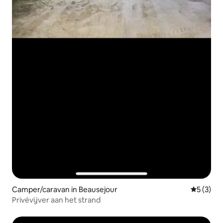
Camper/caravan in Beausejour
Gemiddeld
5 (3)
Privévijver aan het strand