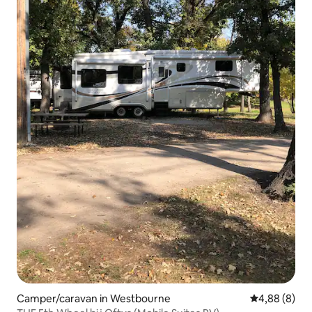
Camper/caravan in Westbourne
Gemiddelde b
4,88 (8)