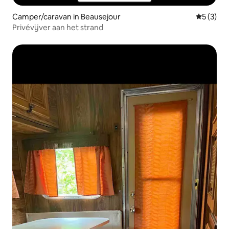
Camper/caravan in Beausejour
Gemiddeld
5 (3)
Privévijver aan het strand