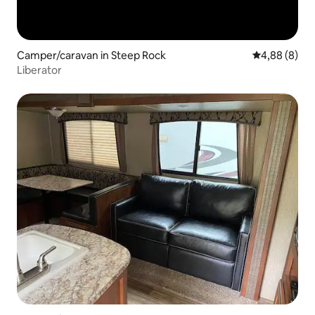
Camper/caravan in Steep Rock
Gemiddelde b
4,88 (8)
Liberator