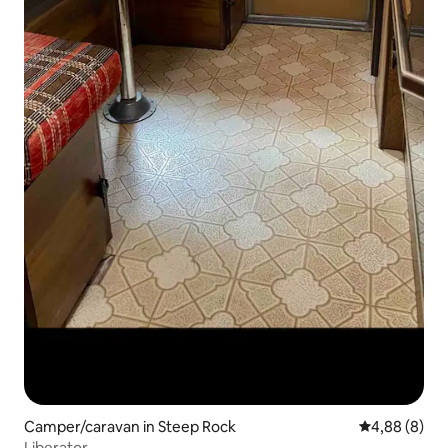
Camper/caravan in Steep Rock
Gemiddelde b
4,88 (8)
Liberator