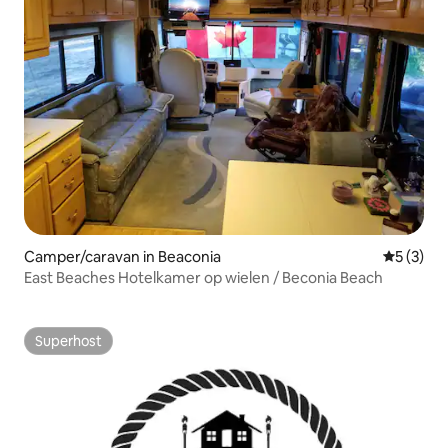
Camper/caravan in Beaconia
Gemiddeld
5 (3)
East Beaches Hotelkamer op wielen / Beconia Beach
Superhost
Superhost