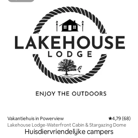
Superhost
Vakantiehuis in Powerview
Gemiddelde be
4,79 (68)
Lakehouse Lodge-Waterfront Cabin & Stargazing Dome
Huisdiervriendelijke campers