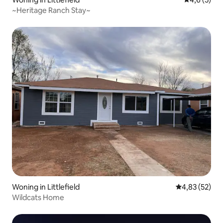
~Heritage Ranch Stay~
Woning in Littlefield
Gemiddelde be
4,83 (52)
Wildcats Home