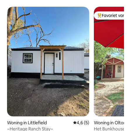
Favoriet van g
Topfavoriet van 
Woning in Littlefield
Gemiddelde beoordeling van 4
4,6 (5)
Woning in Olton
~Heritage Ranch Stay~
Het Bunkhouse