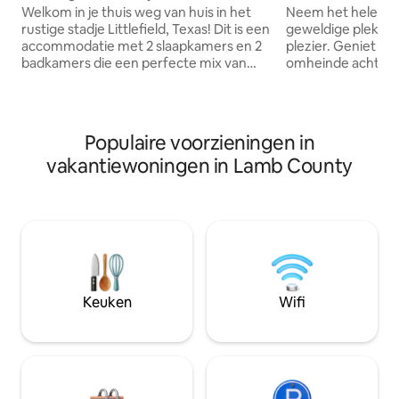
Welkom in je thuis weg van huis in het
Neem het hele ge
rustige stadje Littlefield, Texas! Dit is een
geweldige plek me
accommodatie met 2 slaapkamers en 2
plezier. Geniet van een enorme, volledig
badkamers die een perfecte mix van
omheinde achtertui
comfort en gemak biedt — ideaal voor
Aparte binnenplaa
gezinnen, kleine groepen of reizende
parasoltafel en st
professionals. Ontspan in de
bubbelbad. Met twee slaapkamers en
uitnodigende woonkamer, geniet van
een afgewerkte sl
Populaire voorzieningen in
maaltijden in de eethoek of kook je
met veel ruimte om
vakantiewoningen in Lamb County
favorieten in de volledig uitgeruste
spelen. Slaapbank. Houtkachel. Volledige
keuken met grote apparaten. Je hebt
keuken en wasmachine
ook een wasserette in de
speciale werkplek 
accommodatie en gratis wifi om je
Overdekte carport
verblijf nog comfortabeler te maken.
van Lubbock, de t
Deze ruimte is perfect om in te
Raiders.
ontspannen!
Keuken
Wifi