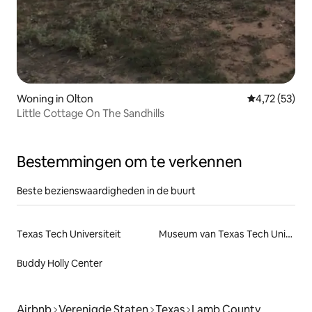
Woning in Olton
Gemiddelde be
4,72 (53)
Little Cottage On The Sandhills
Bestemmingen om te verkennen
Beste bezienswaardigheden in de buurt
Texas Tech Universiteit
Museum van Texas Tech Universiteit
Buddy Holly Center
Airbnb
Verenigde Staten
Texas
Lamb County