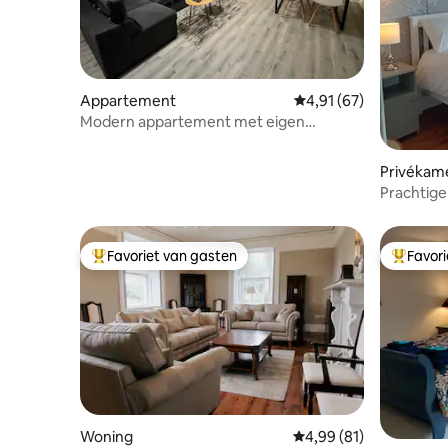
Appartement
Gemiddelde beoordelin
4,91 (67)
Modern appartement met eigen
kookgelegenheid
Privékam
Prachtige
zonsonder
Favoriet van gasten
Favor
Topfavoriet van gasten
Topfavor
Woning
Gemiddelde beoordeling
4,99 (81)