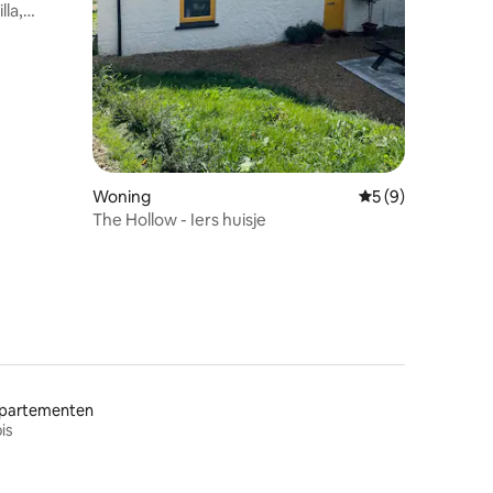
lla,
ecensies
Woning
Gemiddelde beoord
5 (9)
The Hollow - Iers huisje
partementen
is