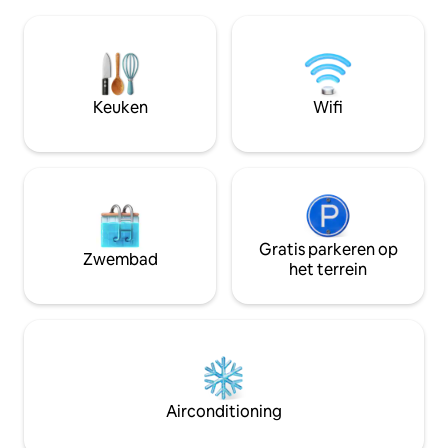
het centrum en he
Toegang tot het pension *meestal
slechts enkele mi
beschikbaar* Sociale plek met 🛁 bad, 🚻
een wandeling in d
halfbad en keuken. Als dit een
naar Curt Gowdy 
potentiële dealbreaker is, vraag het dan
prachtige natuur
via een bericht. Spelletjes, vuurplaatsen,
ontdekken! Casa di
Keuken
Wifi
paarden, kippen en bijen. Onverharde
thuisgevoel, zelfs 
wegen en een geheim labyrint om te
Het is ons kleine 
verkennen!
dat we graag met 
Gratis parkeren op
Zwembad
het terrein
Airconditioning