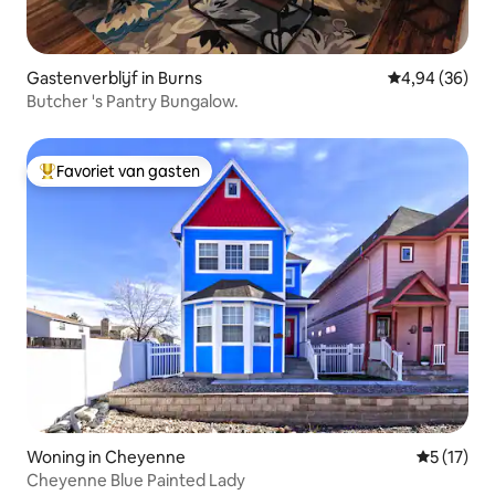
Gastenverblijf in Burns
Gemiddelde be
4,94 (36)
Butcher 's Pantry Bungalow.
Favoriet van gasten
Topfavoriet van gasten
Woning in Cheyenne
Gemiddelde
5 (17)
Cheyenne Blue Painted Lady