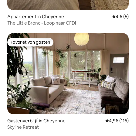
Appartement in Cheyenne
Gemiddelde 
4,6 (5)
The Little Bronc - Loop naar CFD!
Favoriet van gasten
Favoriet van gasten
Gastenverblijf in Cheyenne
Gemiddelde beo
4,96 (116)
Skyline Retreat