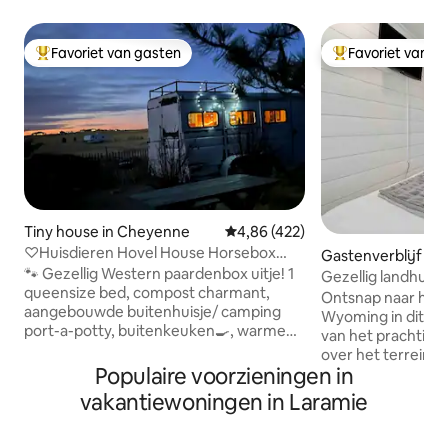
Favoriet van gasten
Favoriet van g
Topfavoriet van gasten
Topfavoriet van 
Tiny house in Cheyenne
Gemiddelde beoordeling van 4,86
4,86 (422)
♡Huisdieren Hovel House Horsebox
Gastenverblijf in
Reno -20% 2e,3e nacht
🐾 Gezellig Western paardenbox uitje! 1
Gezellig landhuisje
queensize bed, compost charmant,
minuten van de st
Ontsnap naar het 
aangebouwde buitenhuisje/ camping
Wyoming in dit ch
port-a-potty, buitenkeuken🍳, warme
van het prachtige, 
buitendouche 🚿! ✨ Zeldzaam! 2
over het terrein v
huisdieren verblijven gratis (meer met
Populaire voorzieningen in
(vaak met paarden
goedkeuring, $ 10 per stuk) 2 mijl van I-
slechts 5 minuten 
vakantiewoningen in Laramie
25, 10 minuten naar de stad,
Range Blvd met wi
winkels/eetgelegenheden Meer dan
entertainment. FE
20% korting op langere verblijven! ❓