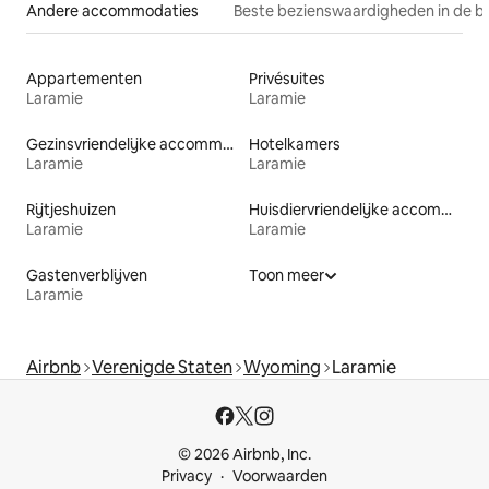
Andere accommodaties
Beste bezienswaardigheden in de b
Appartementen
Privésuites
Laramie
Laramie
Gezinsvriendelijke accommodaties
Hotelkamers
Laramie
Laramie
Rijtjeshuizen
Huisdiervriendelijke accommodaties
Laramie
Laramie
Gastenverblijven
Toon meer
Laramie
Airbnb
Verenigde Staten
Wyoming
Laramie
© 2026 Airbnb, Inc.
Privacy
Voorwaarden