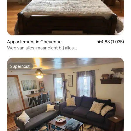
Appartement in Cheyenne
Gemiddelde beoor
4,88 (1.035)
Weg van alles, maar dicht bij alles...
Superhost
Superhost