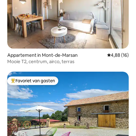
Appartement in Mont-de-Marsan
Gemiddelde be
4,88 (16)
Mooie T2, centrum, airco, terras
Favoriet van gasten
Topfavoriet van gasten