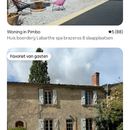
Woning in Pimbo
Gemiddelde
5 (88)
Huis boerderij Labarthe spa brazeros 8 slaapplaatsen
Favoriet van gasten
Favoriet van gasten