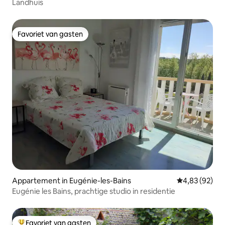
Landhuis
Favoriet van gasten
Favoriet van gasten
Appartement in Eugénie-les-Bains
Gemiddelde be
4,83 (92)
Eugénie les Bains, prachtige studio in residentie
Favoriet van gasten