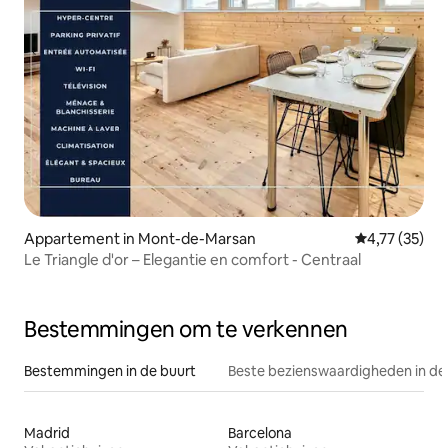
Appartement in Mont-de-Marsan
Gemiddelde be
4,77 (35)
Le Triangle d'or – Elegantie en comfort - Centraal
Bestemmingen om te verkennen
Bestemmingen in de buurt
Beste bezienswaardigheden in de
Madrid
Barcelona