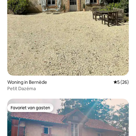
Woning in Bernède
Gemiddelde
5 (26)
Petit Dazéma
Favoriet van gasten
Favoriet van gasten