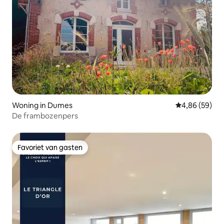
Woning in Dumes
Gemiddelde be
4,86 (59)
De frambozenpers
Favoriet van gasten
Favoriet van gasten