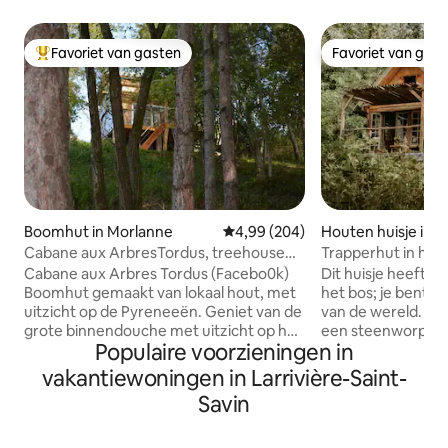
Favoriet van gasten
Favoriet van gas
Topfavoriet van gasten
Favoriet van gas
Boomhut in Morlanne
Gemiddelde beoordeling van 4,99
4,99 (204)
Houten huisje in L'
d'Orion
Cabane aux ArbresTordus, treehouse
Trapperhut in het
viewPyrenees
Cabane aux Arbres Tordus (Facebo0k)
Dit huisje heeft e
Boomhut gemaakt van lokaal hout, met
het bos; je bent a
uitzicht op de Pyreneeën. Geniet van de
van de wereld. Vo
grote binnendouche met uitzicht op het
een steenworp afst
Populaire voorzieningen in
bos of van de natuurlijke buitendouche
Laat je tijdens je v
Opgeschorte trampoline, groot bed van
verlangens. De hut
vakantiewoningen in Larrivière-Saint-
160*200, linnen lakens, met uitzicht op
slaapkamer boven
Savin
de Pic du Midi d 'Ossau. Het overdekte
beneden een kame
terras herbergt een kitchenette, een
terras met directe
hangmat om te ontspannen, zelfs op
Scandinavische bad. De douch