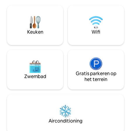
regenachtige dagen Merisier meubilair,
buiten, onder een
eik, kastanje... Droog toilet, koelkast,
Lunchpakket (€ 30
pelletkachel Ontbijtmanden en
charcuterie- en kaa
optionele gastronomische diensten
avonds beschikbaa
bestellen)
Keuken
Wifi
Gratis parkeren op
Zwembad
het terrein
Airconditioning