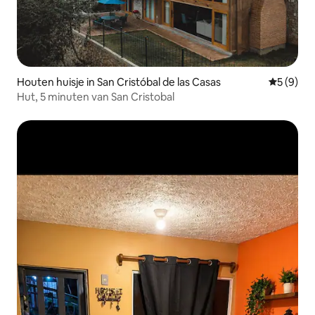
Houten huisje in San Cristóbal de las Casas
Gemiddeld
5 (9)
Hut, 5 minuten van San Cristobal