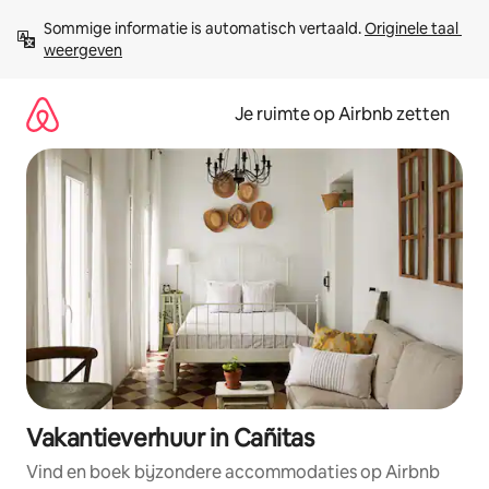
Ga
Sommige informatie is automatisch vertaald. 
Originele taal 
direct
weergeven
naar
inhoud
Je ruimte op Airbnb zetten
Vakantieverhuur in Cañitas
Vind en boek bijzondere accommodaties op Airbnb