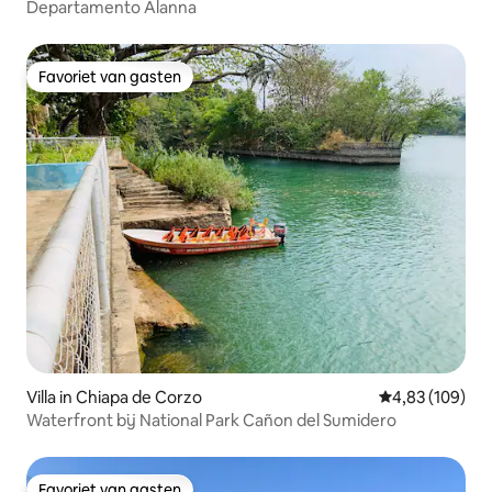
Departamento Alanna
Favoriet van gasten
Favoriet van gasten
Villa in Chiapa de Corzo
Gemiddelde beo
4,83 (109)
Waterfront bij National Park Cañon del Sumidero
Favoriet van gasten