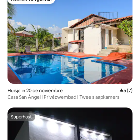
Favoriet van gasten
Huisje in 20 de noviembre
Gemiddeld
5 (7)
Casa San Ángel | Privézwembad | Twee slaapkamers
Superhost
Superhost