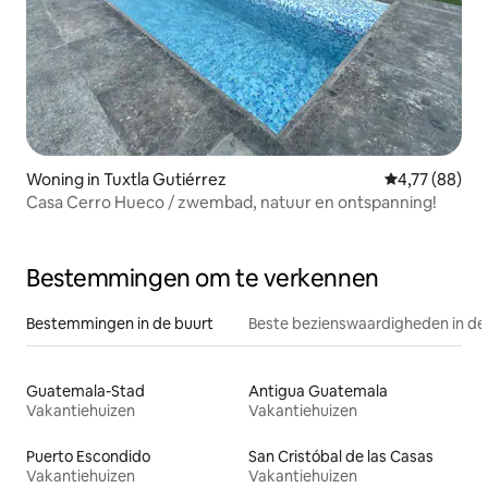
Woning in Tuxtla Gutiérrez
Gemiddelde be
4,77 (88)
Casa Cerro Hueco / zwembad, natuur en ontspanning!
Bestemmingen om te verkennen
Bestemmingen in de buurt
Beste bezienswaardigheden in de
Guatemala-Stad
Antigua Guatemala
Vakantiehuizen
Vakantiehuizen
Puerto Escondido
San Cristóbal de las Casas
Vakantiehuizen
Vakantiehuizen