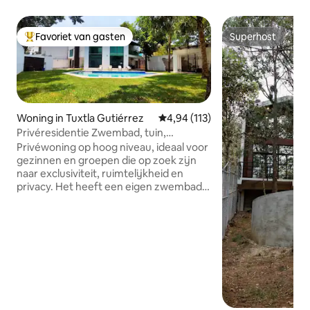
Favoriet van gasten
Superhost
Topfavoriet van gasten
Superhost
Woning in Tuxtla Gutiérrez
Gemiddelde beoordeling van 4,94
4,94 (113)
Privéresidentie Zwembad, tuin,
gezinnen en groepen
Privéwoning op hoog niveau, ideaal voor
gezinnen en groepen die op zoek zijn
naar exclusiviteit, ruimtelijkheid en
privacy. Het heeft een eigen zwembad,
grote tuin en fitnessruimte in een
rustige woonwijk. Het heeft 5
slaapkamers: 3 met een eigen badkamer
en 2 met een buitenbadkamer. Allemaal
met airconditioning, warm water,
queensize bedden, smart-tv en
premium voorzieningen. Sociale
ruimtes: ingerichte keuken, woonkamer,
eetkamer binnen en eetkamer buiten.