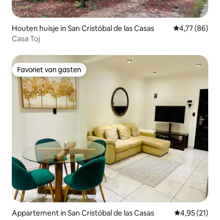
Houten huisje in San Cristóbal de las Casas
Gemiddelde be
4,77 (86)
Casa Toj
Favoriet van gasten
Favoriet van gasten
Appartement in San Cristóbal de las Casas
Gemiddelde be
4,95 (21)