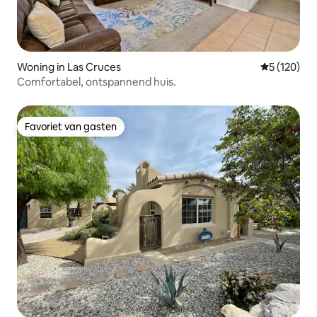
Woning in Las Cruces
Gemiddelde 
5 (120)
Comfortabel, ontspannend huis.
Favoriet van gasten
Favoriet van gasten