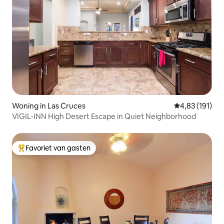
Woning in Las Cruces
Gemiddelde beo
4,83 (191)
VIGIL-INN High Desert Escape in Quiet Neighborhood
Favoriet van gasten
Topfavoriet van gasten