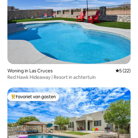
Woning in Las Cruces
Gemiddelde
5 (22)
Red Hawk Hideaway | Resort in achtertuin
Favoriet van gasten
Topfavoriet van gasten