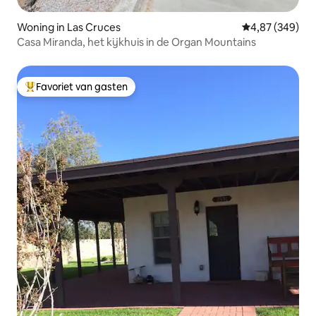
Woning in Las Cruces
Gemiddelde beo
4,87 (349)
Casa Miranda, het kijkhuis in de Organ Mountains
Favoriet van gasten
Topfavoriet van gasten