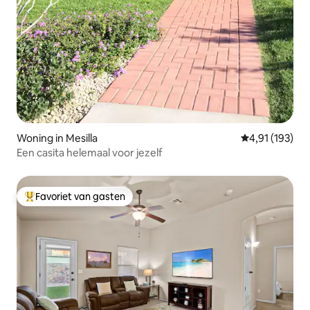
Woning in Mesilla
Gemiddelde beo
4,91 (193)
Een casita helemaal voor jezelf
Favoriet van gasten
Topfavoriet van gasten