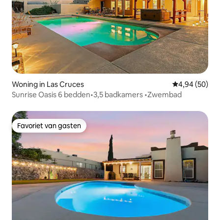
Woning in Las Cruces
Gemiddelde be
4,94 (50)
Sunrise Oasis 6 bedden•3,5 badkamers •Zwembad
Favoriet van gasten
Favoriet van gasten