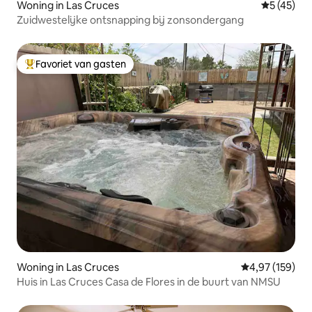
Woning in Las Cruces
Gemiddelde
5 (45)
Zuidwestelijke ontsnapping bij zonsondergang
Favoriet van gasten
Topfavoriet van gasten
Woning in Las Cruces
Gemiddelde beo
4,97 (159)
Huis in Las Cruces Casa de Flores in de buurt van NMSU