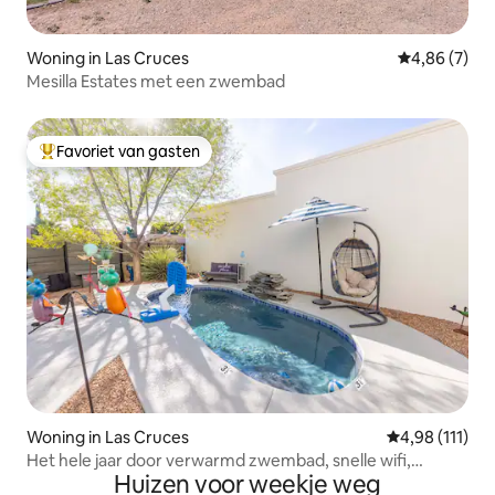
Woning in Las Cruces
Gemiddelde b
4,86 (7)
Mesilla Estates met een zwembad
Favoriet van gasten
Topfavoriet van gasten
Woning in Las Cruces
Gemiddelde beo
4,98 (111)
Het hele jaar door verwarmd zwembad, snelle wifi,
Huizen voor weekje weg
huisdiervriendelijk