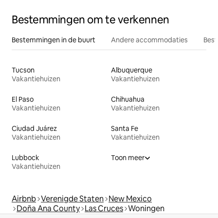
Bestemmingen om te verkennen
Bestemmingen in de buurt
Andere accommodaties
Best
Tucson
Albuquerque
Vakantiehuizen
Vakantiehuizen
El Paso
Chihuahua
Vakantiehuizen
Vakantiehuizen
Ciudad Juárez
Santa Fe
Vakantiehuizen
Vakantiehuizen
Lubbock
Toon meer
Vakantiehuizen
Airbnb
Verenigde Staten
New Mexico
Doña Ana County
Las Cruces
Woningen