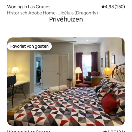
Woning in Las Cruces
Gemiddelde beo
4,93 (250)
Historisch Adobe Home- Libélula (Dragonfly)
Privéhuizen
Favoriet van gasten
Favoriet van gasten