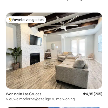
Favoriet van gasten
Topfavoriet van gasten
Woning in Las Cruces
Gemiddelde beo
4,95 (205)
Nieuwe moderne/gezellige ruime woning