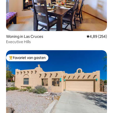
Woning in Las Cruces
Gemiddelde beo
4,89 (254)
Executive Hills
Favoriet van gasten
Topfavoriet van gasten