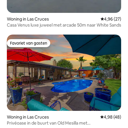
Woning in Las Cruces
Gemiddelde be
4,96 (27)
Casa Venus luxe juweel met arcade 50m naar White Sands
Favoriet van gasten
Favoriet van gasten
Woning in Las Cruces
Gemiddelde be
4,98 (48)
Privéoase in de buurt van Old Mesilla met