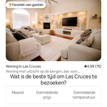
Favoriet van gasten
Topfavoriet van gasten
Woning in Las Cruces
Gemiddelde be
4,99 (75)
Woning met uitzicht op de bergen, bar voor
Wat is de beste tijd om Las Cruces te
koffieliefhebbers, snelle wifi
bezoeken?
Maand
Gemiddelde
Gemiddelde
prijs
temperatuur