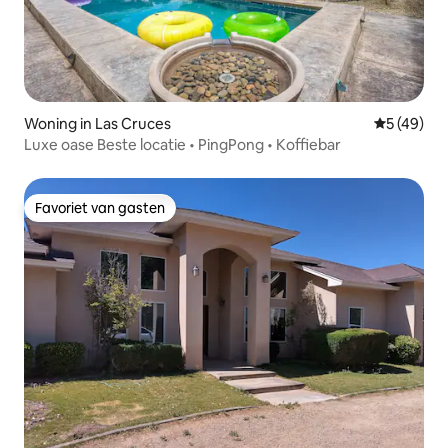
Woning in Las Cruces
Gemiddelde
5 (49)
Luxe oase Beste locatie • PingPong • Koffiebar
Favoriet van gasten
Favoriet van gasten