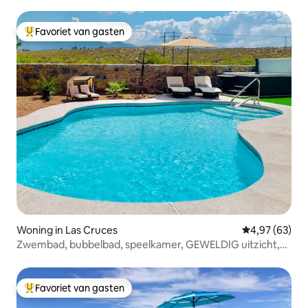
zwembad/sparuimte
Favoriet van gasten
Topfavoriet van gasten
Woning in Las Cruces
Gemiddelde be
4,97 (63)
Zwembad, bubbelbad, speelkamer, GEWELDIG uitzicht,
dicht bij White Sands
Favoriet van gasten
Topfavoriet van gasten