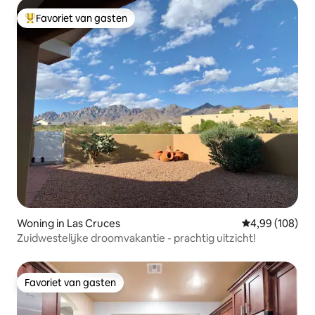
Favoriet van gasten
Topfavoriet van gasten
Woning in Las Cruces
Gemiddelde beo
4,99 (108)
Zuidwestelijke droomvakantie - prachtig uitzicht!
Favoriet van gasten
Favoriet van gasten