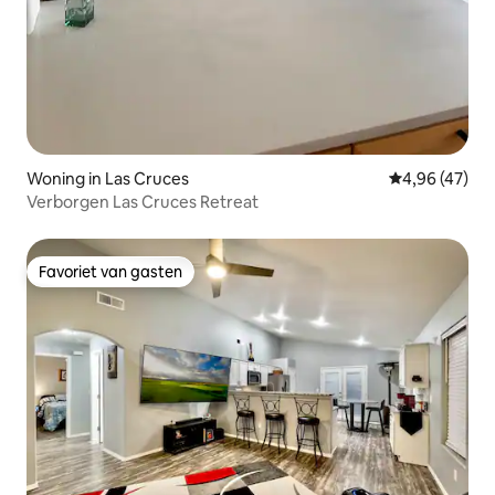
Woning in Las Cruces
Gemiddelde be
4,96 (47)
Verborgen Las Cruces Retreat
Favoriet van gasten
Favoriet van gasten