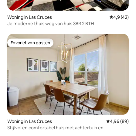
Woning in Las Cruces
Gemiddelde b
4,9 (42)
Je moderne thuis weg van huis 3BR 2 BTH
Favoriet van gasten
Favoriet van gasten
Woning in Las Cruces
Gemiddelde be
4,96 (89)
Stijlvol en comfortabel huis met achtertuin en
parkeerplaats