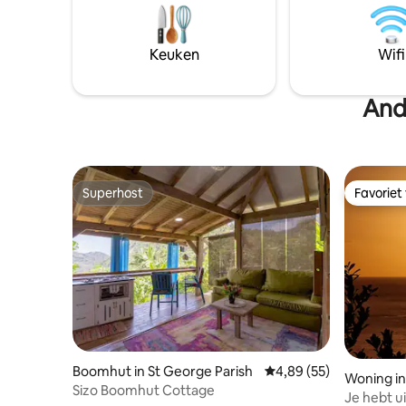
kunnen af en toe bezoeken van wilde
allemaal 
dieren plaatsvinden, en dat je een heuvel
verschille
moet beklimmen om er te komen.
vervoer m
Keuken
Wifi
ligt op o
een hoog
And
Superhost
Favoriet
Superhost
Favoriet
Boomhut in St George Parish
Gemiddelde beoordeling
4,89 (55)
Woning i
Sizo Boomhut Cottage
Je hebt u