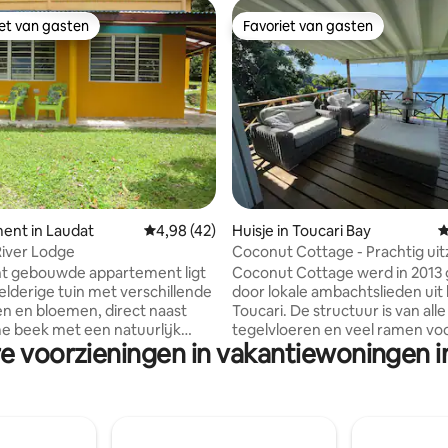
iet van gasten
Favoriet van gasten
iet van gasten
Favoriet van gasten
van 4,84 uit 5, 165 recensies
ent in Laudat
Gemiddelde beoordeling van 4,98 uit 5, 42 
4,98 (42)
Huisje in Toucari Bay
G
River Lodge
Coconut Cottage - Prachtig uit
de oceaan
nt gebouwde appartement ligt
Coconut Cottage werd in 201
elderige tuin met verschillende
door lokale ambachtslieden uit
n en bloemen, direct naast
Toucari. De structuur is van all
 beek met een natuurlijk
tegelvloeren en veel ramen vo
re voorzieningen in vakantiewoningen i
 Lokale houten meubels en
daglicht. Prachtig uitzicht op 
ke veranda met mozaïektegels
wacht op je! Er is een korte wa
 een gezellig en rustig
bergafwaarts naar een prachtig
ater Lake, Boeri
lokaal restaurant en een schild
ing Lake, Titou Gorge, de
vissersdorp. Snorkelen, kajakk
l en Middleham Falls liggen
zwemmen zijn slechts een paa