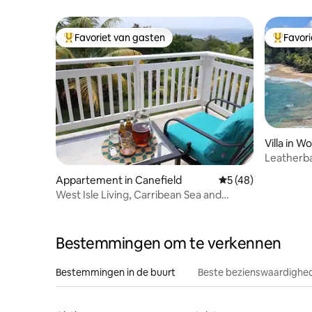
Favoriet van gasten
Favor
Topfavoriet van gasten
Topfavor
Villa in W
Leatherbac
Appartement in Canefield
Gemiddelde beoorde
5 (48)
West Isle Living, Carribean Sea and
Sunset Views
Bestemmingen om te verkennen
Bestemmingen in de buurt
Beste bezienswaardighed