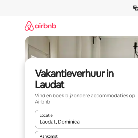
Ga
direct
naar
inhoud
Vakantieverhuur in
Laudat
Vind en boek bijzondere accommodaties op
Airbnb
Locatie
Wanneer er suggesties beschikbaar zijn, maak je 
Aankomst