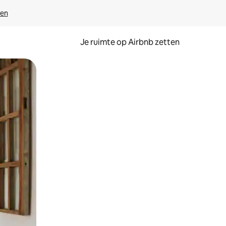
ven
Je ruimte op Airbnb zetten
ken of swipen.