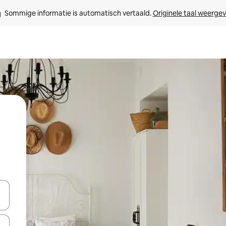
Sommige informatie is automatisch vertaald. 
Originele taal weerge
een keuze met je de pijltjestoetsen omhoog en omlaag, óf door te tik