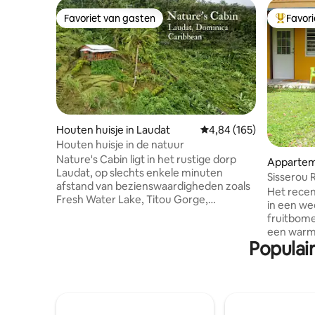
Favoriet van gasten
Favor
Favoriet van gasten
Topfavor
Houten huisje in Laudat
Gemiddelde beoordeling 
4,84 (165)
Houten huisje in de natuur
Nature's Cabin ligt in het rustige dorp
Appartem
Laudat, op slechts enkele minuten
Sisserou 
afstand van bezienswaardigheden zoals
Het rece
Fresh Water Lake, Titou Gorge,
in een we
Middleham Falls en het Boiling Lake. Met
fruitbome
de geweldige klantenservice van je host,
een warme
Najwa, of een ander familielid in de buurt,
Populai
zwembad.
ben je verzekerd van een aangenaam
een unie
verblijf. Als je op zoek bent naar een
maken het
rustige ontsnapping, boek dan vandaag
toevluchtsoord. Freshw
nog Nature's Cabin! Houd er rekening
Lake, Boil
mee dat de hut in de wildernis ligt, dus er
kathedraa