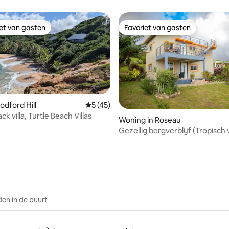
iet van gasten
Favoriet van gasten
iet van gasten
Favoriet van gasten
oodford Hill
Gemiddelde beoordeling van 5 uit 5, 45 
5 (45)
k villa, Turtle Beach Villas
Woning in Roseau
Gezellig bergverblijf (Tropisch v
ling van 5 uit 5, 48 recensies
en in de buurt