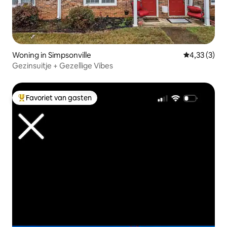
Woning in Simpsonville
Gemiddelde b
4,33 (3)
Gezinsuitje + Gezellige Vibes
Favoriet van gasten
Topfavoriet van gasten