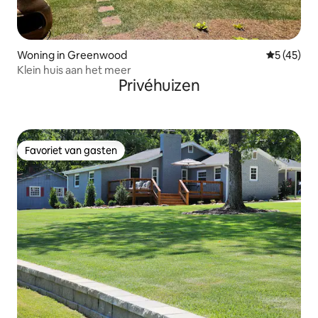
Woning in Greenwood
Gemiddelde
5 (45)
Klein huis aan het meer
Privéhuizen
Favoriet van gasten
Favoriet van gasten