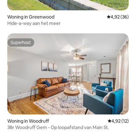
Woning in Greenwood
Gemiddelde be
4,92 (36)
Hide-a-way aan het meer
Superhost
Superhost
Woning in Woodruff
Gemiddelde be
4,92 (12)
3Br Woodruff Gem - Op loopafstand van Main St.