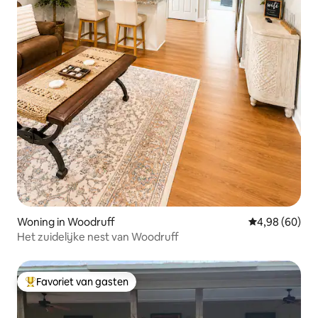
Woning in Woodruff
Gemiddelde be
4,98 (60)
Het zuidelijke nest van Woodruff
Favoriet van gasten
Topfavoriet van gasten