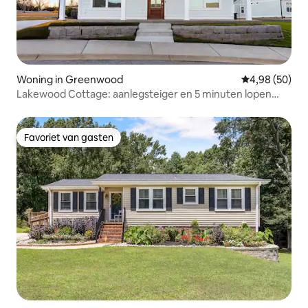
Woning in Greenwood
Gemiddelde be
4,98 (50)
Lakewood Cottage: aanlegsteiger en 5 minuten lopen
naar het meer
Favoriet van gasten
Favoriet van gasten