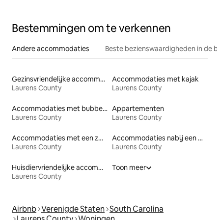
meer/privédok/vuurplaats/huisdieren
Bestemmingen om te verkennen
Andere accommodaties
Beste bezienswaardigheden in de b
Gezinsvriendelijke accommodaties
Accommodaties met kajak
Laurens County
Laurens County
Accommodaties met bubbelbad
Appartementen
Laurens County
Laurens County
Accommodaties met een zwembad
Accommodaties nabij een meer
Laurens County
Laurens County
Huisdiervriendelijke accommodaties
Toon meer
Laurens County
Airbnb
Verenigde Staten
South Carolina
Laurens County
Woningen