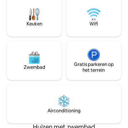
volledig uitgeruste keuken en
op slechts 20 min
comfortabele slaapkamers. Perfect
van Greenville en 
gelegen in de buurt van lokale
wat je dagelijks nodig he
restaurants, winkels en parken, is het je
met een grote gro
Keuken
Wifi
ideale uitvalsbasis voor een zuidelijk
andere huis met 4
uitje. We kunnen niet wachten om je te
overkant van de s
ontvangen!
Gratis parkeren op
Zwembad
het terrein
Airconditioning
Huizen met zwembad