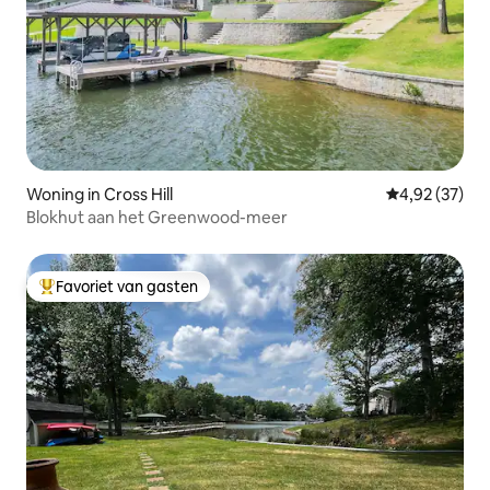
Woning in Cross Hill
Gemiddelde be
4,92 (37)
Blokhut aan het Greenwood-meer
Favoriet van gasten
Topfavoriet van gasten