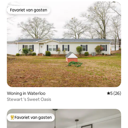
Favoriet van gasten
Favoriet van gasten
Woning in Waterloo
Gemiddelde
5 (26)
Stewart 's Sweet Oasis
Favoriet van gasten
Topfavoriet van gasten