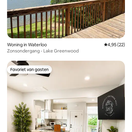
Woning in Waterloo
Gemiddelde be
4,95 (22)
Zonsondergang - Lake Greenwood
Favoriet van gasten
Favoriet van gasten