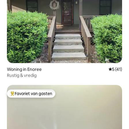
Woning in Enoree
Gemiddelde
5 (41)
Rustig & vredig
Favoriet van gasten
Topfavoriet van gasten