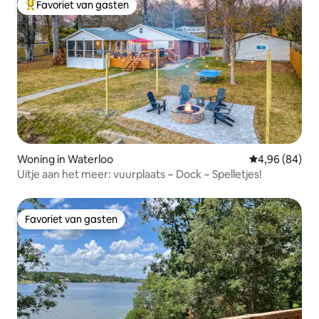
Favoriet van gasten
Topfavoriet van gasten
Woning in Waterloo
Gemiddelde be
4,96 (84)
Uitje aan het meer: vuurplaats ~ Dock ~ Spelletjes!
Favoriet van gasten
Favoriet van gasten