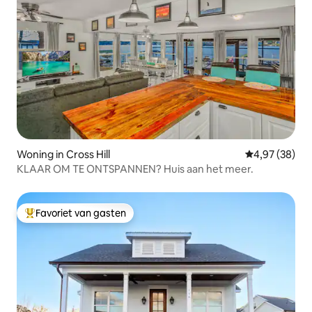
Woning in Cross Hill
Gemiddelde be
4,97 (38)
KLAAR OM TE ONTSPANNEN? Huis aan het meer.
Favoriet van gasten
Topfavoriet van gasten