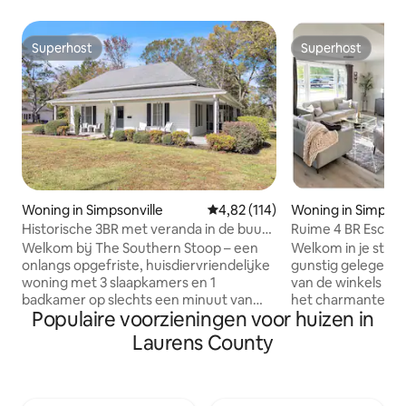
Superhost
Superhost
Superhost
Superhost
Woning in Simpsonville
Gemiddelde beoordeling van 4,82
4,82 (114)
Woning in Simpson
Historische 3BR met veranda in de buurt
Ruime 4 BR Escape
van het centrum
de buurt van het 
Welkom bij The Southern Stoop – een
Welkom in je stijl
onlangs opgefriste, huisdiervriendelijke
gunstig gelegen o
woning met 3 slaapkamers en 1
van de winkels en
badkamer op slechts een minuut van
het charmante ce
Populaire voorzieningen voor huizen in
het centrum van Simpsonville en op
Simpsonville en dic
twintig minuten van het centrum van
Greenville te bieden h
Laurens County
Greenville. Geniet van een ruim terrein
slaapkamers, 2 c
met een afgeschermde veranda en
een omheinde tuin 
klassieke stoep aan de voorkant. Binnen
wat je nodig hebt v
vind je bijgewerkte woonruimtes, een
Gelegen in een vei