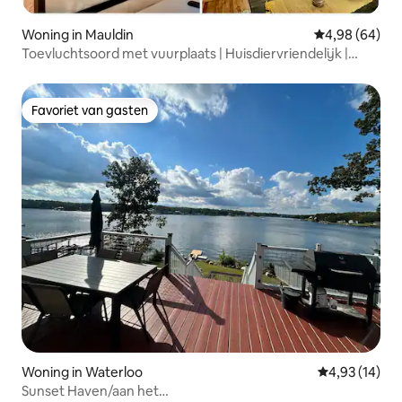
Woning in Mauldin
Gemiddelde be
4,98 (64)
Toevluchtsoord met vuurplaats | Huisdiervriendelijk |
Dicht bij Greenville
Favoriet van gasten
Favoriet van gasten
Woning in Waterloo
Gemiddelde be
4,93 (14)
Sunset Haven/aan het