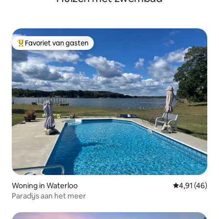
Favoriet van gasten
Topfavoriet van gasten
Woning in Waterloo
Gemiddelde be
4,91 (46)
Paradijs aan het meer