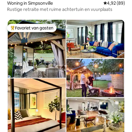
Woning in Simpsonville
Gemiddelde be
4,92 (89)
Rustige retraite met ruime achtertuin en vuurplaats
Favoriet van gasten
Topfavoriet van gasten