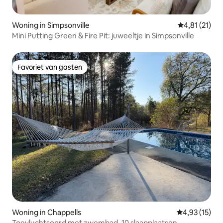
Woning in Simpsonville
Gemiddelde be
4,81 (21)
Mini Putting Green & Fire Pit: juweeltje in Simpsonville
Favoriet van gasten
Favoriet van gasten
Woning in Chappells
Gemiddelde be
4,93 (15)
Toevluchtsoord met zwembad, 10 slaapplaatsen,