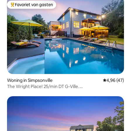
Favoriet van gasten
Topfavoriet van gasten
Woning in Simpsonville
Gemiddelde be
4,96 (47)
The Wright Place! 25/min DT G-Ville.
Zwembad/bubbelbad.