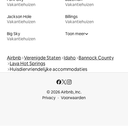
Vakantiehuizen
Vakantiehuizen
Jackson Hole
Billings
Vakantiehuizen
Vakantiehuizen
Big Sky
Toon meer
Vakantiehuizen
Airbnb
Verenigde Staten
Idaho
Bannock County
Lava Hot Springs
Huisdiervriendelijke accommodaties
© 2026 Airbnb, Inc.
Privacy
Voorwaarden