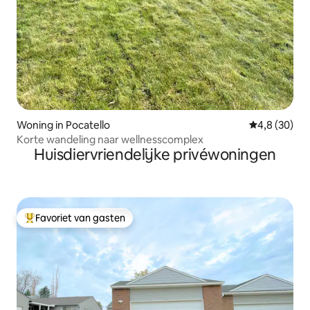
Woning in Pocatello
Gemiddelde b
4,8 (30)
Korte wandeling naar wellnesscomplex
Huisdiervriendelijke privéwoningen
Favoriet van gasten
Topfavoriet van gasten