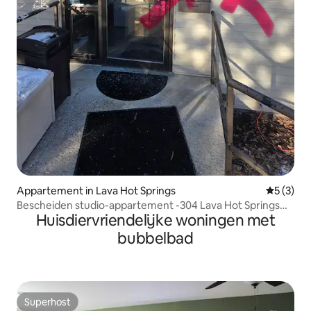
Appartement in Lava Hot Springs
Gemiddeld
5 (3)
Bescheiden studio-appartement -304 Lava Hot Springs
Huisdiervriendelijke woningen met
Resort
bubbelbad
Superhost
Superhost