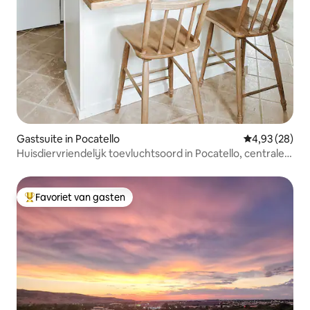
Gastsuite in Pocatello
Gemiddelde be
4,93 (28)
Huisdiervriendelijk toevluchtsoord in Pocatello, centrale
ligging
Favoriet van gasten
Topfavoriet van gasten