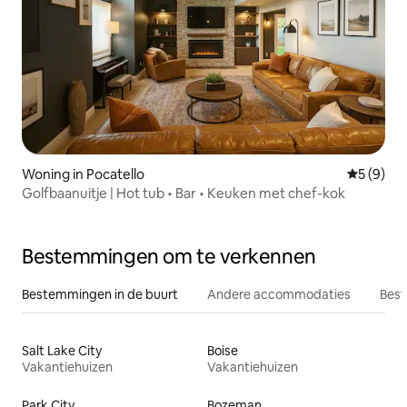
Woning in Pocatello
Gemiddeld
5 (9)
Golfbaanuitje | Hot tub • Bar • Keuken met chef-kok
Bestemmingen om te verkennen
Bestemmingen in de buurt
Andere accommodaties
Best
Salt Lake City
Boise
Vakantiehuizen
Vakantiehuizen
Park City
Bozeman