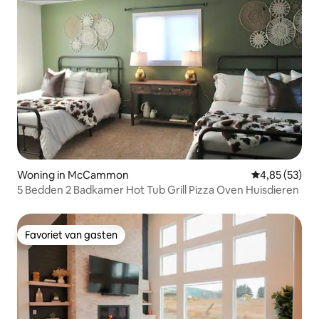
Woning in McCammon
Gemiddelde be
4,85 (53)
5 Bedden 2 Badkamer Hot Tub Grill Pizza Oven Huisdieren
Favoriet van gasten
Favoriet van gasten