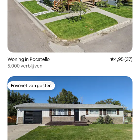
Woning in Pocatello
Gemiddelde be
4,95 (37)
5.000 verblijven
Favoriet van gasten
Favoriet van gasten