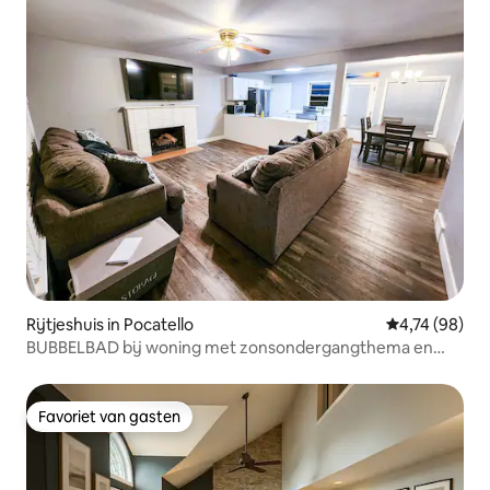
Rijtjeshuis in Pocatello
Gemiddelde be
4,74 (98)
BUBBELBAD bij woning met zonsondergangthema en
pingpongtafel
Favoriet van gasten
Favoriet van gasten