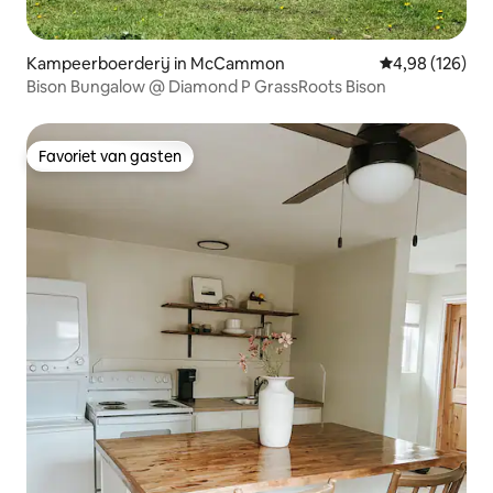
Kampeerboerderij in McCammon
Gemiddelde beo
4,98 (126)
Bison Bungalow @ Diamond P GrassRoots Bison
Favoriet van gasten
Favoriet van gasten