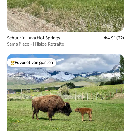
Schuur in Lava Hot Springs
Gemiddelde be
4,91 (22)
Sams Place - Hillside Retraite
Favoriet van gasten
Topfavoriet van gasten