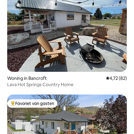
Woning in Bancroft
Gemiddelde be
4,72 (82)
Lava Hot Springs Country Home
Favoriet van gasten
Topfavoriet van gasten