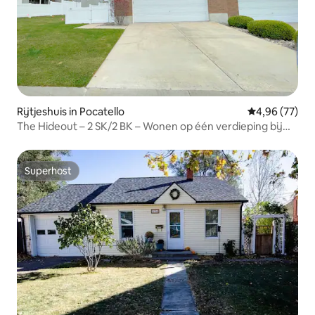
Rijtjeshuis in Pocatello
Gemiddelde be
4,96 (77)
The Hideout – 2 SK/2 BK – Wonen op één verdieping bij
Highland!
Superhost
Superhost