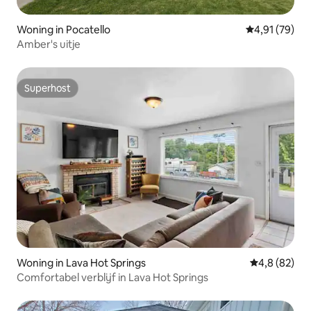
Woning in Pocatello
Gemiddelde be
4,91 (79)
Amber's uitje
Superhost
Superhost
Woning in Lava Hot Springs
Gemiddelde b
4,8 (82)
Comfortabel verblijf in Lava Hot Springs