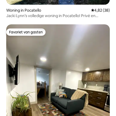
Woning in Pocatello
Gemiddelde be
4,82 (38)
Jacki Lynn’s volledige woning in Pocatello! Privé en
omheind
Favoriet van gasten
Favoriet van gasten