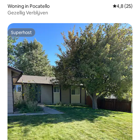
Woning in Pocatello
Gemiddelde b
4,8 (25)
Gezellig Verblijven
Superhost
Superhost