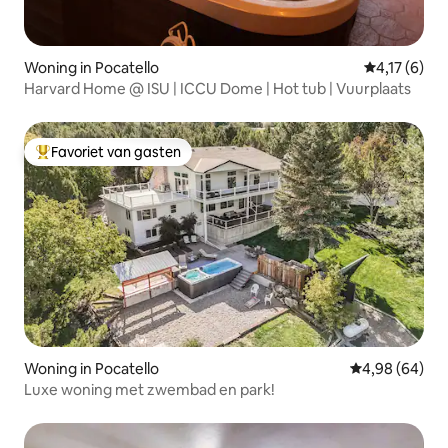
Woning in Pocatello
Gemiddelde b
4,17 (6)
Harvard Home @ ISU | ICCU Dome | Hot tub | Vuurplaats
Favoriet van gasten
Topfavoriet van gasten
Woning in Pocatello
Gemiddelde be
4,98 (64)
Luxe woning met zwembad en park!