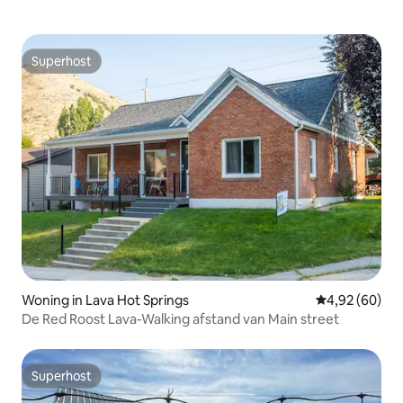
Superhost
Superhost
Woning in Lava Hot Springs
Gemiddelde be
4,92 (60)
De Red Roost Lava-Walking afstand van Main street
Superhost
Superhost