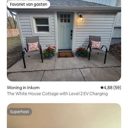
Favoriet van gasten
Favoriet van gasten
Woning in Inkom
Gemiddelde be
4,88 (59)
The White House Cottage with Level 2 EV Charging
Superhost
Superhost