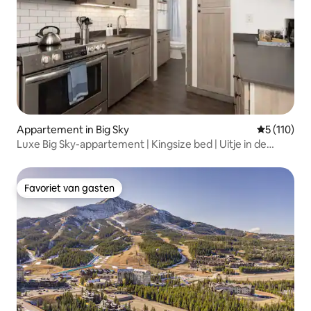
Appartement in Big Sky
Gemiddelde 
5 (110)
Luxe Big Sky-appartement | Kingsize bed | Uitje in de
bergen
Favoriet van gasten
Favoriet van gasten