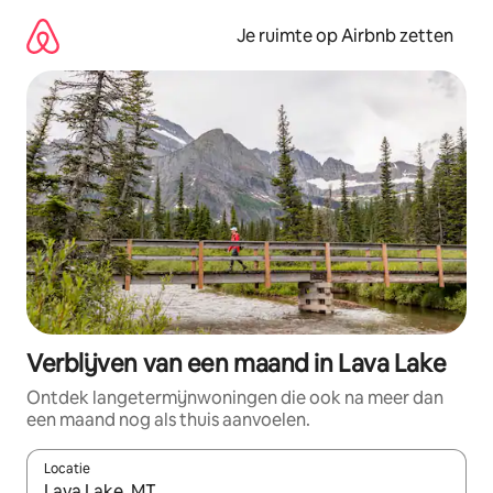
Ga
direct
Je ruimte op Airbnb zetten
naar
inhoud
Verblijven van een maand in Lava Lake
Ontdek langetermijnwoningen die ook na meer dan
een maand nog als thuis aanvoelen.
Locatie
Wanneer er suggesties beschikbaar zijn, maak je een keuze met