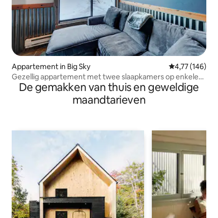
Appartement in Big Sky
Gemiddelde beo
4,77 (146)
Gezellig appartement met twee slaapkamers op enkele
De gemakken van thuis en geweldige
minuten van de pistes
maandtarieven