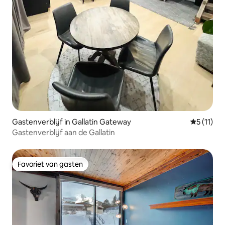
Gastenverblijf in Gallatin Gateway
Gemiddeld
5 (11)
Gastenverblijf aan de Gallatin
Favoriet van gasten
Favoriet van gasten