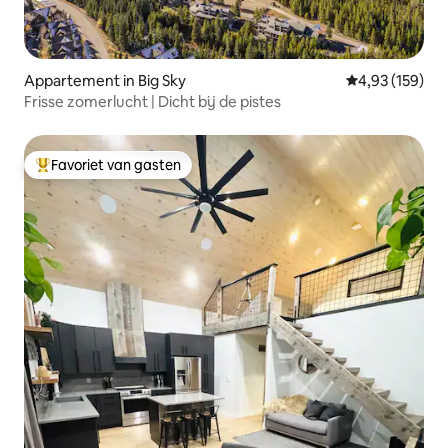
Appartement in Big Sky
Gemiddelde beo
4,93 (159)
Frisse zomerlucht | Dicht bij de pistes
Favoriet van gasten
Topfavoriet van gasten