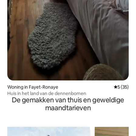
Woning in Fayet-Ronaye
Gemiddelde
5 (35)
Huis in het land van de dennenbomen
De gemakken van thuis en geweldige
maandtarieven