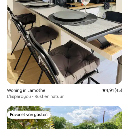
Woning in Lamothe
Gemiddelde be
4,91 (45)
L'Espardijou • Rust en natuur
Favoriet van gasten
Favoriet van gasten