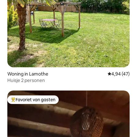
Woning in Lamothe
Gemiddelde be
4,94 (47)
Huisje 2 personen
Favoriet van gasten
Topfavoriet van gasten