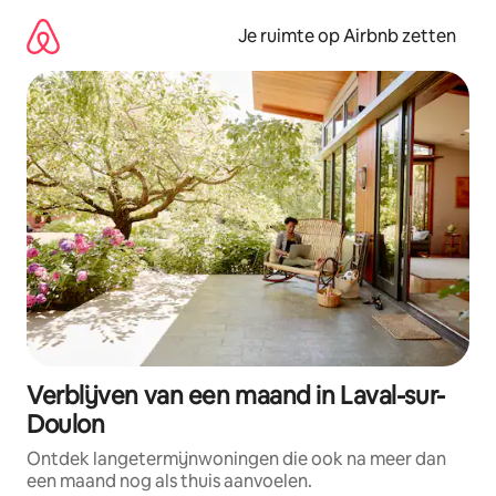
Ga
direct
Je ruimte op Airbnb zetten
naar
inhoud
Verblijven van een maand in Laval-sur-
Doulon
Ontdek langetermijnwoningen die ook na meer dan
een maand nog als thuis aanvoelen.