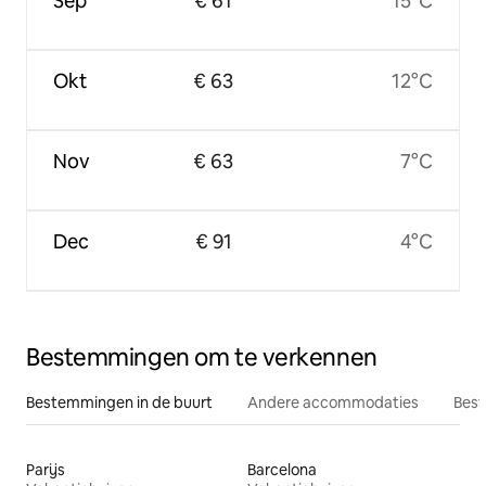
Sep
€ 61
15°C
Okt
€ 63
12°C
Nov
€ 63
7°C
Dec
€ 91
4°C
Bestemmingen om te verkennen
Bestemmingen in de buurt
Andere accommodaties
Best
Parijs
Barcelona