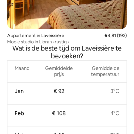
Appartement in Laveissière
Gemiddelde beo
4,81 (192)
Mooie studio in Lioran •rustig •
Wat is de beste tijd om Laveissière te
bezoeken?
Maand
Gemiddelde
Gemiddelde
prijs
temperatuur
Jan
€ 92
3°C
Feb
€ 108
4°C