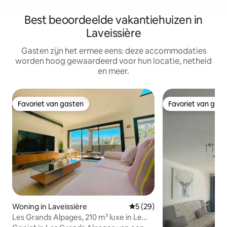
Best beoordeelde vakantiehuizen in
Laveissière
Gasten zijn het ermee eens: deze accommodaties
worden hoog gewaardeerd voor hun locatie, netheid
en meer.
Favoriet van gasten
Favoriet van gas
Favoriet van gasten
Favoriet van gas
Woning in Laveissière
Gemiddelde beoordeling van 
5 (29)
Les Grands Alpages, 210 m² luxe in Le
Lioran