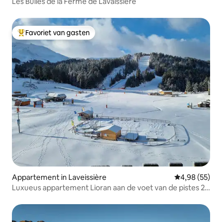
Les Bulles de la Ferme de Lavaissière
Favoriet van gasten
Topfavoriet van gasten
Appartement in Laveissière
Gemiddelde be
4,98 (55)
Luxueus appartement Lioran aan de voet van de pistes 2
sterren