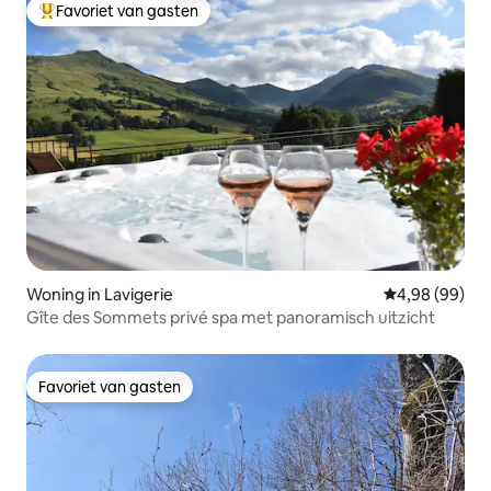
Favoriet van gasten
Topfavoriet van gasten
Woning in Lavigerie
Gemiddelde be
4,98 (99)
Gîte des Sommets privé spa met panoramisch uitzicht
Favoriet van gasten
Favoriet van gasten