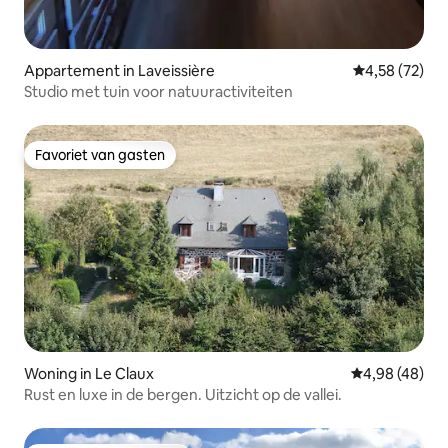
Appartement in Laveissière
Gemiddelde be
4,58 (72)
Studio met tuin voor natuuractiviteiten
Favoriet van gasten
Favoriet van gasten
Woning in Le Claux
Gemiddelde be
4,98 (48)
Rust en luxe in de bergen. Uitzicht op de vallei.