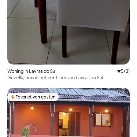
Woning in Lavras do Sul
Gemiddeld
5 (3)
Gezellig huis in het centrum van Lavras do Sul.
Favoriet van gasten
Topfavoriet van gasten