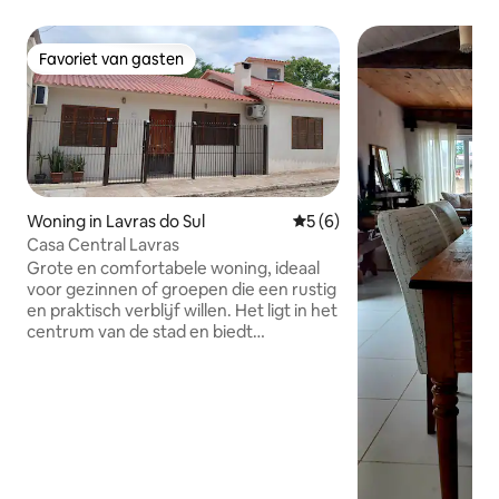
Favoriet van gasten
Favoriet van gasten
Woning in Lavras do Sul
Gemiddelde beoordeling van
5 (6)
Casa Central Lavras
Grote en comfortabele woning, ideaal
voor gezinnen of groepen die een rustig
en praktisch verblijf willen. Het ligt in het
centrum van de stad en biedt
gemakkelijk toegang tot verschillende
bezienswaardigheden: Op enkele
meters van het busstation van gas,
rubber en van het ziekenhuis Dicht bij
restaurants, lunchboxen, apotheken,
banken, markten en winkels De
accommodatie biedt comfort, veiligheid