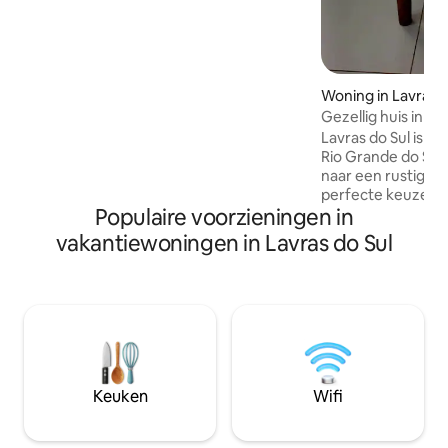
en een geweldige locatie voor degenen
die Lavras do Sul bezoeken voor werk of
vrije tijd.
Woning in Lavras d
Gezellig huis in h
do Sul.
Lavras do Sul is e
Rio Grande do Sul,
naar een rustig uitj
perfecte keuze. K
Populaire voorzieningen in
charme van het g
geniet van het we
vakantiewoningen in Lavras do Sul
verblijf vooral in 
Airbnb-accommod
authentieke ervar
gemakken die je n
comfortabel te voe
ontspannen. Reser
Sul deel uitmaken 
Keuken
Wifi