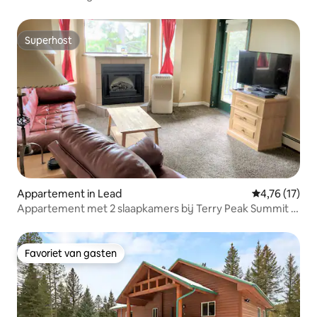
Superhost
Superhost
Appartement in Lead
Gemiddelde be
4,76 (17)
Appartement met 2 slaapkamers bij Terry Peak Summit in
South Dakota
Favoriet van gasten
Favoriet van gasten