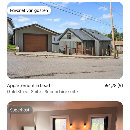
Favoriet van gasten
Favoriet van gasten
Appartement in Lead
Gemiddelde b
4,78 (9)
Gold Street Suite - Secundaire suite
Superhost
Superhost