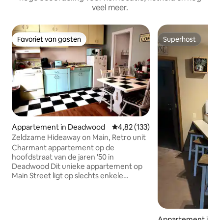
veel meer.
Favoriet van gasten
Superhost
Favoriet van gasten
Superhost
Appartement in Deadwood
Gemiddelde beoordeling van 4,82
4,82 (133)
Zeldzame Hideaway on Main, Retro unit
Charmant appartement op de
hoofdstraat van de jaren '50 in
Deadwood Dit unieke appartement op
Main Street ligt op slechts enkele
blokken van het centrum en is de
perfecte keuze voor een weekendje
weg met vrienden, een familievakantie
of een toevluchtsoord voor koppels. We
Appartement in L