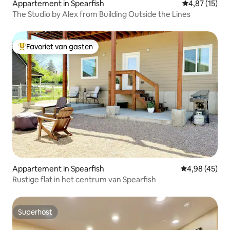
Appartement in Spearfish
Gemiddelde be
4,87 (15)
The Studio by Alex from Building Outside the Lines
Favoriet van gasten
Topfavoriet van gasten
Appartement in Spearfish
Gemiddelde be
4,98 (45)
Rustige flat in het centrum van Spearfish
Superhost
Superhost