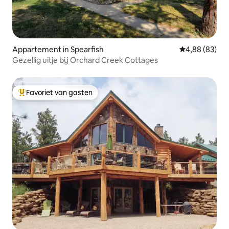
Appartement in Spearfish
Gemiddelde be
4,88 (83)
Gezellig uitje bij Orchard Creek Cottages
Favoriet van gasten
Topfavoriet van gasten