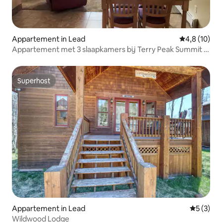
Appartement in Lead
Gemiddelde b
4,8 (10)
Appartement met 3 slaapkamers bij Terry Peak Summit in
South Dakota
Superhost
Superhost
Appartement in Lead
Gemiddeld
5 (3)
Wildwood Lodge