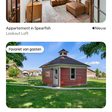
Appartement in Spearfish
Nieuwe ac
Nieuw
Lookout Loft
Favoriet van gasten
Favoriet van gasten