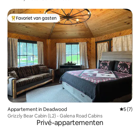
Favoriet van gasten
Topfavoriet van gasten
Appartement in Deadwood
Gemiddeld
5 (7)
Grizzly Bear Cabin (L2) - Galena Road Cabins
Privé-appartementen