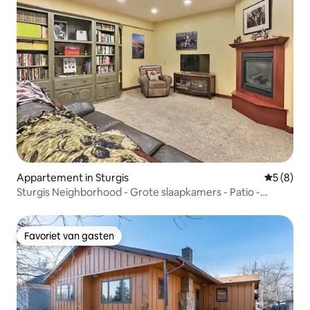
Appartement in Sturgis
Gemiddeld
5 (8)
Sturgis Neighborhood - Grote slaapkamers - Patio -
Uitzicht
Favoriet van gasten
Favoriet van gasten