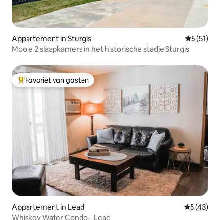
Appartement in Sturgis
Gemiddelde
5 (51)
Mooie 2 slaapkamers in het historische stadje Sturgis
Favoriet van gasten
Topfavoriet van gasten
Appartement in Lead
Gemiddelde
5 (43)
Whiskey Water Condo - Lead