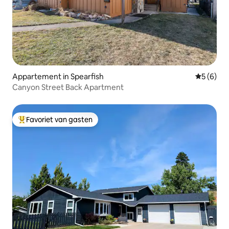
Appartement in Spearfish
Gemiddeld
5 (6)
Canyon Street Back Apartment
Favoriet van gasten
Topfavoriet van gasten