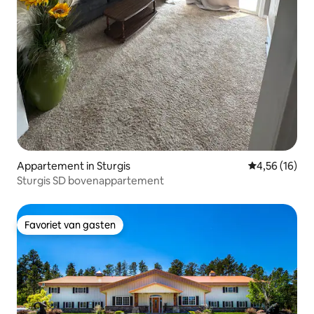
Appartement in Sturgis
Gemiddelde be
4,56 (16)
Sturgis SD bovenappartement
Favoriet van gasten
Favoriet van gasten