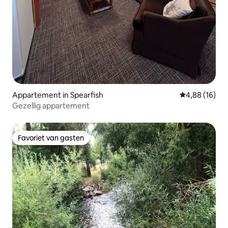
Appartement in Spearfish
Gemiddelde be
4,88 (16)
Gezellig appartement
Favoriet van gasten
Favoriet van gasten