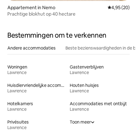
Appartement in Nemo
Gemiddelde be
4,95 (20)
Prachtige blokhut op 40 hectare
Bestemmingen om te verkennen
Andere accommodaties
Beste bezienswaardigheden in de b
Woningen
Gastenverblijven
Lawrence
Lawrence
Huisdiervriendelijke accommodaties
Houten huisjes
Lawrence
Lawrence
Hotelkamers
Accommodaties met ontbijt
Lawrence
Lawrence
Privésuites
Toon meer
Lawrence