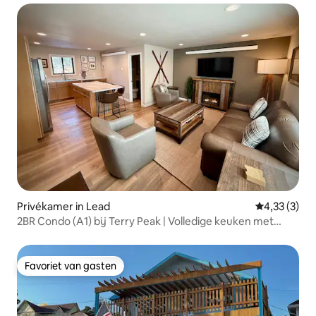
Privékamer in Lead
Gemiddelde b
4,33 (3)
2BR Condo (A1) bij Terry Peak | Volledige keuken met
zwembad
Favoriet van gasten
Favoriet van gasten